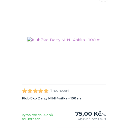
1 hodnocení
Klubíčko Daisy MINI 4nitka - 100 m
75,00 Kč
/
ks
vyrobíme do 14 dnů
od uhrazení
61,98 Kč
bez DPH