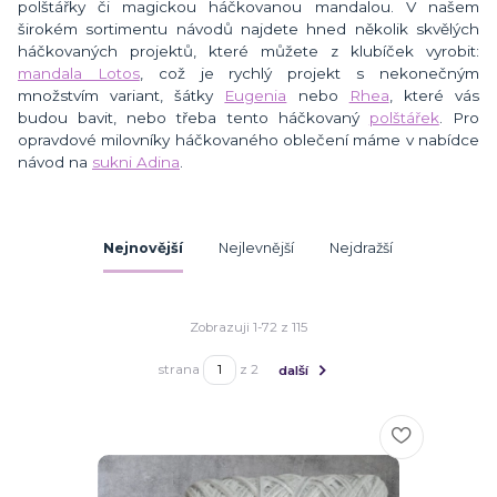
polštářky či magickou háčkovanou mandalou. V našem
širokém sortimentu návodů najdete hned několik skvělých
háčkovaných projektů, které můžete z klubíček vyrobit:
mandala Lotos
, což je rychlý projekt s nekonečným
množstvím variant, šátky
Eugenia
nebo
Rhea
, které vás
budou bavit, nebo třeba tento háčkovaný
polštářek
. Pro
opravdové milovníky háčkovaného oblečení máme v nabídce
návod na
sukni Adina
.
Nejnovější
Nejlevnější
Nejdražší
Zobrazuji 1-72 z 115
strana
z 2
další