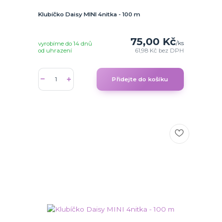
Klubíčko Daisy MINI 4nitka - 100 m
75,00 Kč
/
ks
vyrobíme do 14 dnů
od uhrazení
61,98 Kč
bez DPH
Přidejte do košíku