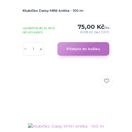
Klubíčko Daisy MINI 4nitka - 100 m
75,00 Kč
/
ks
vyrobíme do 14 dnů
od uhrazení
61,98 Kč
bez DPH
Přidejte do košíku