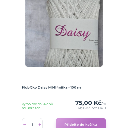
Klubíčko Daisy MINI 4nitka - 100 m
75,00 Kč
/
ks
vyrobíme do 14 dnů
od uhrazení
61,98 Kč
bez DPH
Přidejte do košíku