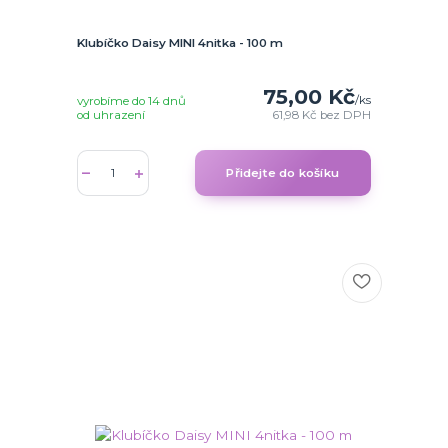
Klubíčko Daisy MINI 4nitka - 100 m
75,00 Kč
/
ks
vyrobíme do 14 dnů
od uhrazení
61,98 Kč
bez DPH
Přidejte do košíku