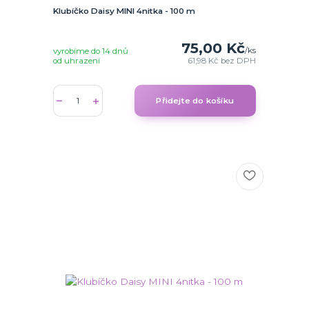
Klubíčko Daisy MINI 4nitka - 100 m
75,00 Kč
/
ks
vyrobíme do 14 dnů
od uhrazení
61,98 Kč
bez DPH
Přidejte do košíku