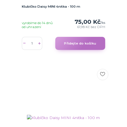
Klubíčko Daisy MINI 4nitka - 100 m
75,00 Kč
/
ks
vyrobíme do 14 dnů
od uhrazení
61,98 Kč
bez DPH
Přidejte do košíku