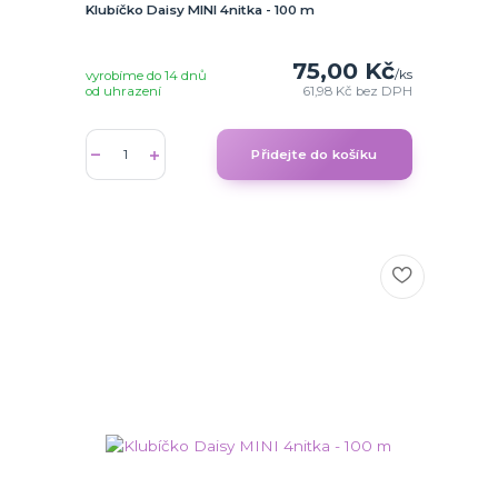
Klubíčko Daisy MINI 4nitka - 100 m
75,00 Kč
/
ks
vyrobíme do 14 dnů
od uhrazení
61,98 Kč
bez DPH
Přidejte do košíku