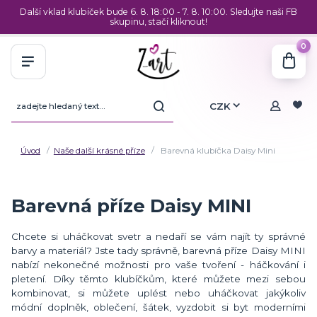
Další vklad klubíček bude 6. 8. 18:00 - 7. 8. 10:00. Sledujte naši FB
skupinu, stačí kliknout!
0
CZK
Úvod
Naše další krásné příze
Barevná klubíčka Daisy Mini
Barevná příze Daisy MINI
Chcete si uháčkovat svetr a nedaří se vám najít ty správné
barvy a materiál? Jste tady správně, barevná příze Daisy MINI
nabízí nekonečné možnosti pro vaše tvoření - háčkování i
pletení. Díky těmto klubíčkům, které můžete mezi sebou
kombinovat, si můžete uplést nebo uháčkovat jakýkoliv
módní doplněk, oblečení, šátek, vyzdobit si byt moderními