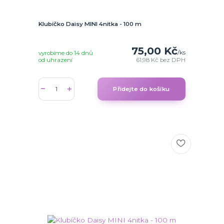
Klubíčko Daisy MINI 4nitka - 100 m
75,00 Kč
/
ks
vyrobíme do 14 dnů
od uhrazení
61,98 Kč
bez DPH
Přidejte do košíku