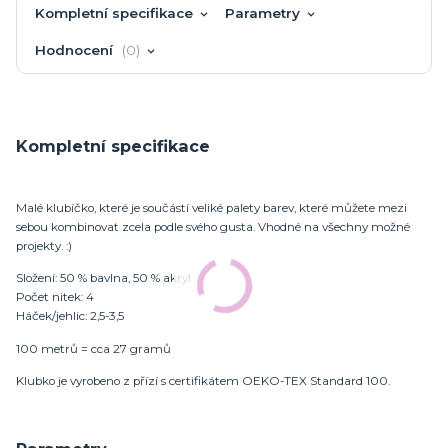
Kompletní specifikace
Parametry
Hodnocení
0
Kompletní specifikace
Malé klubíčko, které je součástí veliké palety barev, které můžete mezi
sebou kombinovat zcela podle svého gusta. Vhodné na všechny možné
projekty. :)
Složení: 50 % bavlna, 50 % akryl
Počet nitek: 4
Háček/jehlic: 2,5-3,5
100 metrů = cca 27 gramů
Klubko je vyrobeno z přízí s certifikátem OEKO-TEX Standard 100.