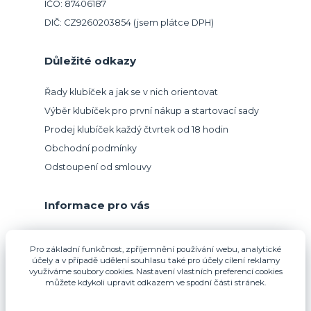
IČO: 87406187
DIČ: CZ9260203854 (jsem plátce DPH)
Důležité odkazy
Řady klubíček a jak se v nich orientovat
Výběr klubíček pro první nákup a startovací sady
Prodej klubíček každý čtvrtek od 18 hodin
Obchodní podmínky
Odstoupení od smlouvy
Informace pro vás
Přijímáme platbu kartou.
Pro základní funkčnost, zpříjemnění používání webu, analytické
účely a v případě udělení souhlasu také pro účely cílení reklamy
využíváme soubory cookies. Nastavení vlastních preferencí cookies
můžete kdykoli upravit odkazem ve spodní části stránek.