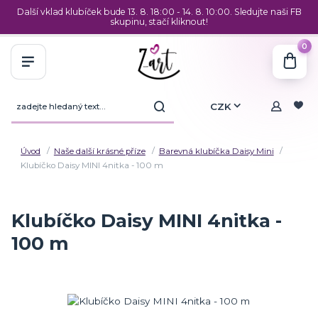
Další vklad klubíček bude 13. 8. 18:00 - 14. 8. 10:00. Sledujte naši FB
skupinu, stačí kliknout!
0
CZK
Úvod
Naše další krásné příze
Barevná klubíčka Daisy Mini
Klubíčko Daisy MINI 4nitka - 100 m
Klubíčko Daisy MINI 4nitka -
100 m