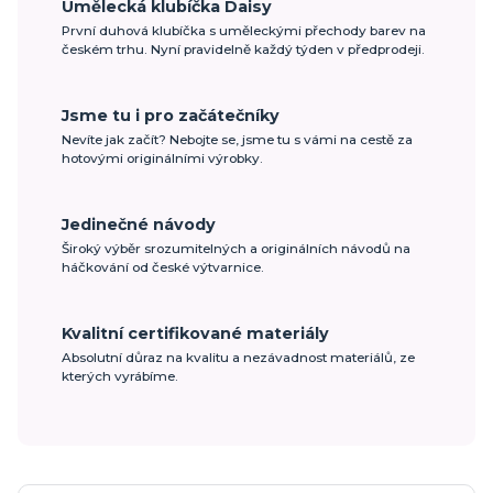
Umělecká klubíčka Daisy
První duhová klubíčka s uměleckými přechody barev na
českém trhu. Nyní pravidelně každý týden v předprodeji.
Jsme tu i pro začátečníky
Nevíte jak začít? Nebojte se, jsme tu s vámi na cestě za
hotovými originálními výrobky.
Jedinečné návody
Široký výběr srozumitelných a originálních návodů na
háčkování od české výtvarnice.
Kvalitní certifikované materiály
Absolutní důraz na kvalitu a nezávadnost materiálů, ze
kterých vyrábíme.