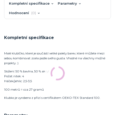
Kompletní specifikace
Parametry
Hodnocení
0
Kompletní specifikace
Malé klubíčko, které je součástí veliké palety barev, které můžete mezi
sebou kombinovat zcela podle svého gusta. Vhodné na všechny možné
projekty. :)
Složení: 50 % bavlna, 50 % akryl
Počet nitek: 4
Háček/jehlic: 2,5-3,5
100 metrů = cca 27 gramů
Klubko je vyrobeno z přízí s certifikátem OEKO-TEX Standard 100.