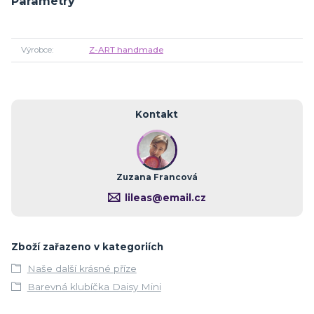
Parametry
Výrobce
Z-ART handmade
Kontakt
Zuzana Francová
lileas@email.cz
Zboží zařazeno v kategoriích
Naše další krásné příze
Barevná klubíčka Daisy Mini