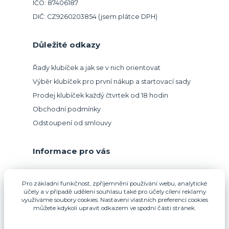
IČO: 87406187
DIČ: CZ9260203854 (jsem plátce DPH)
Důležité odkazy
Řady klubíček a jak se v nich orientovat
Výběr klubíček pro první nákup a startovací sady
Prodej klubíček každý čtvrtek od 18 hodin
Obchodní podmínky
Odstoupení od smlouvy
Informace pro vás
Přijímáme platbu kartou.
Pro základní funkčnost, zpříjemnění používání webu, analytické
účely a v případě udělení souhlasu také pro účely cílení reklamy
využíváme soubory cookies. Nastavení vlastních preferencí cookies
můžete kdykoli upravit odkazem ve spodní části stránek.