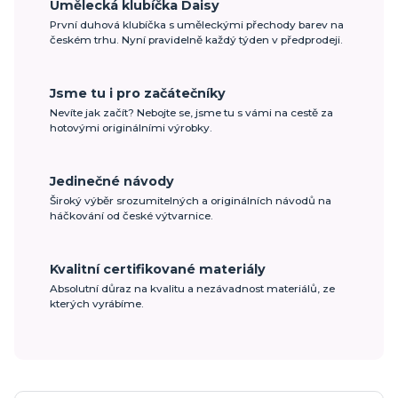
Umělecká klubíčka Daisy
První duhová klubíčka s uměleckými přechody barev na
českém trhu. Nyní pravidelně každý týden v předprodeji.
Jsme tu i pro začátečníky
Nevíte jak začít? Nebojte se, jsme tu s vámi na cestě za
hotovými originálními výrobky.
Jedinečné návody
Široký výběr srozumitelných a originálních návodů na
háčkování od české výtvarnice.
Kvalitní certifikované materiály
Absolutní důraz na kvalitu a nezávadnost materiálů, ze
kterých vyrábíme.