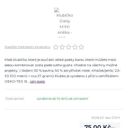
Napište hodnocení produktu
Malé klubíčko, které je součástí veliké palety barev, které můžete mezi
sebou kombinovat zcela podle svého gusta. Vhodné na všechny možné
projekty. :) Složení: 50 % bavlna, 50 % akrylPočet nitek: 4Háček/jehlic: 2,5-
3,5 100 metrů = cca 27 gramů Klubko je vyrobeno z přízí s certifikátem
OEKO-TEX St...
celý popis
Dostupnost
vyrobíme do 14 dnů od uhrazení
61,98 Kč
bez DPH
75,00 Kč