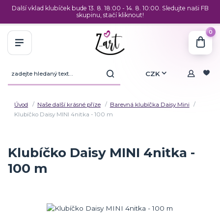
Další vklad klubíček bude 13. 8. 18:00 - 14. 8. 10:00. Sledujte naši FB
skupinu, stačí kliknout!
0
CZK
Úvod
Naše další krásné příze
Barevná klubíčka Daisy Mini
Klubíčko Daisy MINI 4nitka - 100 m
Klubíčko Daisy MINI 4nitka -
100 m