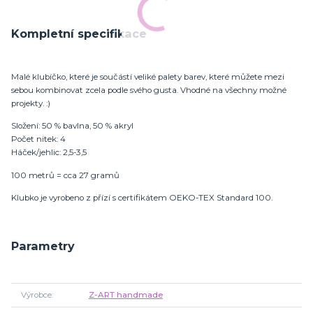
Kompletní specifikace
Malé klubíčko, které je součástí veliké palety barev, které můžete mezi
sebou kombinovat zcela podle svého gusta. Vhodné na všechny možné
projekty. :)
Složení: 50 % bavlna, 50 % akryl
Počet nitek: 4
Háček/jehlic: 2,5-3,5
100 metrů = cca 27 gramů
Klubko je vyrobeno z přízí s certifikátem OEKO-TEX Standard 100.
Parametry
Výrobce
Z-ART handmade