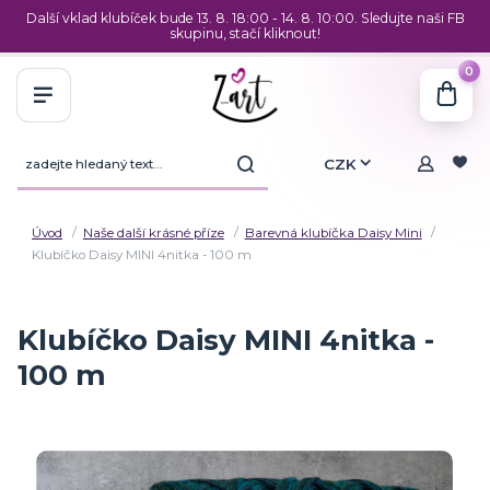
Další vklad klubíček bude 13. 8. 18:00 - 14. 8. 10:00. Sledujte naši FB
skupinu, stačí kliknout!
0
CZK
Úvod
Naše další krásné příze
Barevná klubíčka Daisy Mini
Klubíčko Daisy MINI 4nitka - 100 m
Klubíčko Daisy MINI 4nitka -
100 m