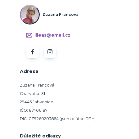
Zuzana Francová
lileas@email.cz
Adresa
Zuzana Francová
Charvatce 31
29445 Jabkenice
IČO: 87406187
DIČ: CZ9260203854 (jsem plátce DPH)
Důležité odkazy