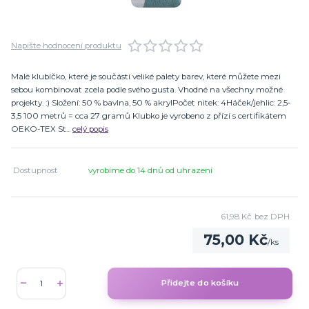
Napište hodnocení produktu
Malé klubíčko, které je součástí veliké palety barev, které můžete mezi
sebou kombinovat zcela podle svého gusta. Vhodné na všechny možné
projekty. :) Složení: 50 % bavlna, 50 % akrylPočet nitek: 4Háček/jehlic: 2,5-
3,5 100 metrů = cca 27 gramů Klubko je vyrobeno z přízí s certifikátem
OEKO-TEX St...
celý popis
Dostupnost
vyrobíme do 14 dnů od uhrazení
61,98 Kč
bez DPH
75,00 Kč
/
ks
Přidejte do košíku