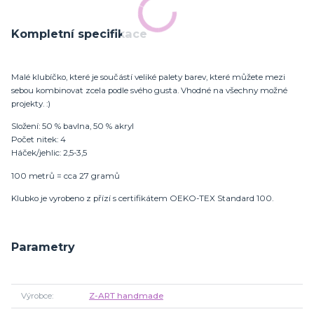
Kompletní specifikace
Malé klubíčko, které je součástí veliké palety barev, které můžete mezi
sebou kombinovat zcela podle svého gusta. Vhodné na všechny možné
projekty. :)
Složení: 50 % bavlna, 50 % akryl
Počet nitek: 4
Háček/jehlic: 2,5-3,5
100 metrů = cca 27 gramů
Klubko je vyrobeno z přízí s certifikátem OEKO-TEX Standard 100.
Parametry
Výrobce
Z-ART handmade