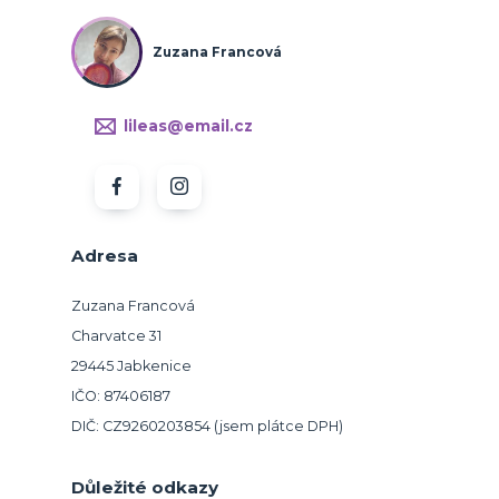
Zuzana Francová
lileas@email.cz
Adresa
Zuzana Francová
Charvatce 31
29445 Jabkenice
IČO: 87406187
DIČ: CZ9260203854 (jsem plátce DPH)
Důležité odkazy