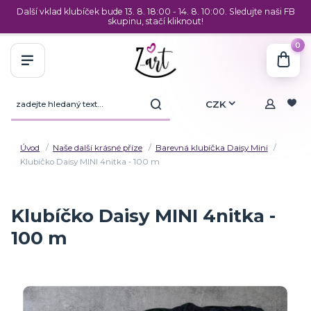
Další vklad klubíček bude 13. 8. 18:00 - 14. 8. 10:00. Sledujte naši FB
skupinu, stačí kliknout!
0
CZK
Úvod
Naše další krásné příze
Barevná klubíčka Daisy Mini
Klubíčko Daisy MINI 4nitka - 100 m
Klubíčko Daisy MINI 4nitka -
100 m