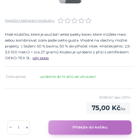
Napište hodnocení produktu
Malé klubíčko, které je součástí veliké palety barev, které můžete mezi
sebou kombinovat zcela podle svého gusta. Vhodné na všechny možné
projekty. :) Složení: 50 % bavlna, 50 % akrylPočet nitek: 4Háček/jehlic: 2,5-
3,5 100 metrů = cca 27 gramů Klubko je vyrobeno z přízí s certifikátem
OEKO-TEX St...
celý popis
Dostupnost
vyrobíme do 14 dnů od uhrazení
61,98 Kč
bez DPH
75,00 Kč
/
ks
Přidejte do košíku