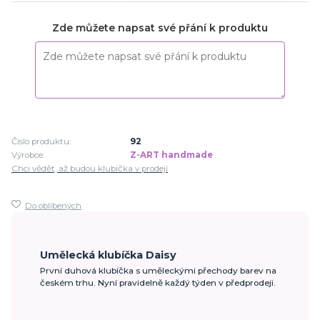
Zde můžete napsat své přání k produktu
Číslo produktu:
92
Výrobce:
Z-ART handmade
Chci vědět, až budou klubíčka v prodeji
Do oblíbených
Umělecká klubíčka Daisy
První duhová klubíčka s uměleckými přechody barev na
českém trhu. Nyní pravidelně každý týden v předprodeji.