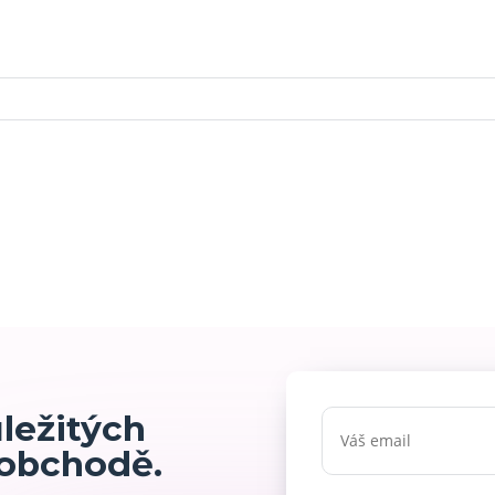
ůležitých
 obchodě.