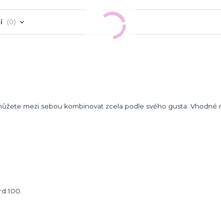
í
0
eré můžete mezi sebou kombinovat zcela podle svého gusta. Vhodné
rd 100.