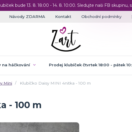
lubíček bude 13. 8. 18:00 - 14. 8. 10:00. Sledujte naši FB skupinu, s
Návody ZDARMA
Kontakt
Obchodní podmínky
 na háčkování
Prodej klubíček čtvrtek 18:00 - pátek 10
y Mini
Klubíčko Daisy MINI 4nitka - 100 m
a - 100 m