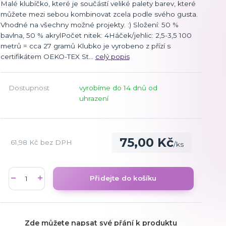
Malé klubíčko, které je součástí veliké palety barev, které
můžete mezi sebou kombinovat zcela podle svého gusta.
Vhodné na všechny možné projekty. :) Složení: 50 %
bavlna, 50 % akrylPočet nitek: 4Háček/jehlic: 2,5-3,5 100
metrů = cca 27 gramů Klubko je vyrobeno z přízí s
certifikátem OEKO-TEX St...
celý popis
Dostupnost
vyrobíme do 14 dnů od
uhrazení
75,00 Kč
61,98 Kč
bez DPH
/
ks
Přidejte do košíku
Zde můžete napsat své přání k produktu