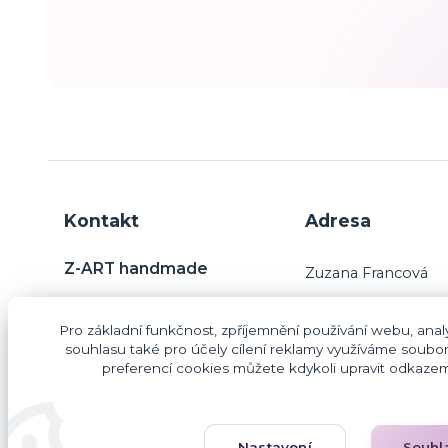
Kontakt
Adresa
Z-ART handmade
Zuzana Francová
Charvatce 31
Pro základní funkčnost, zpříjemnění používání webu, analy
29445 Jabkenice
Zuzana Francová
souhlasu také pro účely cílení reklamy využíváme soubor
preferencí cookies můžete kdykoli upravit odkazem 
IČO: 87406187
DIČ: CZ9260203854
lileas@email.cz
Nastavení
Souhl