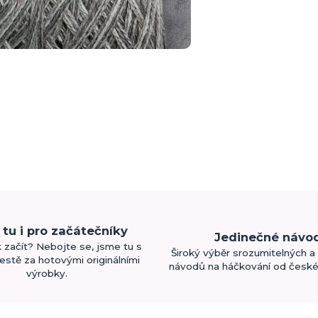
tu i pro začátečníky
Jedinečné návo
k začít? Nebojte se, jsme tu s
Široký výběr srozumitelných a 
estě za hotovými originálními
návodů na háčkování od české 
výrobky.