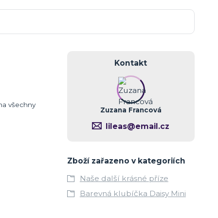
Kontakt
 na všechny
Zuzana Francová
lileas@email.cz
Zboží zařazeno v kategoriích
Naše další krásné příze
Barevná klubíčka Daisy Mini