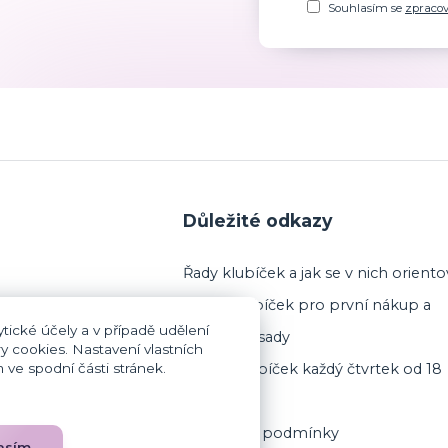
Souhlasím se
zpraco
Důležité odkazy
Řady klubíček a jak se v nich oriento
Výběr klubíček pro první nákup a
tické účely a v případě udělení
startovací sady
y cookies. Nastavení vlastních
ve spodní části stránek.
Prodej klubíček každý čtvrtek od 18
 (jsem plátce DPH)
hodin
Obchodní podmínky
asím