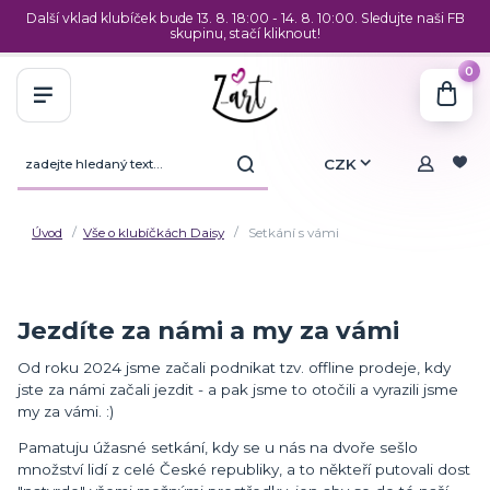
Další vklad klubíček bude 13. 8. 18:00 - 14. 8. 10:00. Sledujte naši FB
skupinu, stačí kliknout!
0
CZK
Úvod
Vše o klubíčkách Daisy
Setkání s vámi
Jezdíte za námi a my za vámi
Od roku 2024 jsme začali podnikat tzv. offline prodeje, kdy
jste za námi začali jezdit - a pak jsme to otočili a vyrazili jsme
my za vámi. :)
Pamatuju úžasné setkání, kdy se u nás na dvoře sešlo
množství lidí z celé České republiky, a to někteří putovali dost