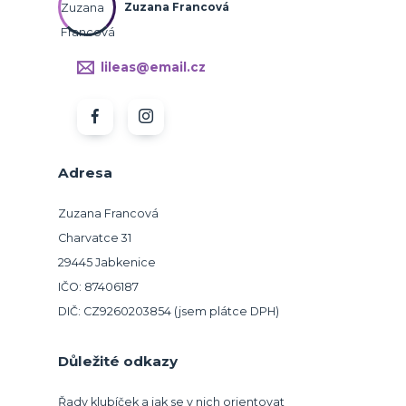
Zuzana Francová
lileas@email.cz
Adresa
Zuzana Francová
Charvatce 31
29445 Jabkenice
IČO: 87406187
DIČ: CZ9260203854 (jsem plátce DPH)
Důležité odkazy
Řady klubíček a jak se v nich orientovat