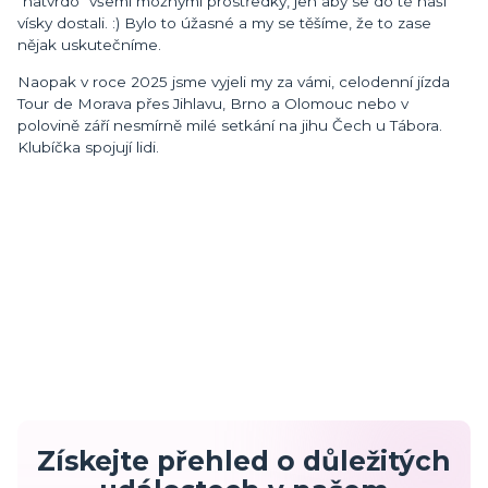
"natvrdo" všemi možnými prostředky, jen aby se do té naší
vísky dostali. :) Bylo to úžasné a my se těšíme, že to zase
nějak uskutečníme.
Naopak v roce 2025 jsme vyjeli my za vámi, celodenní jízda
Tour de Morava přes Jihlavu, Brno a Olomouc nebo v
polovině září nesmírně milé setkání na jihu Čech u Tábora.
Klubíčka spojují lidi.
Získejte přehled o důležitých