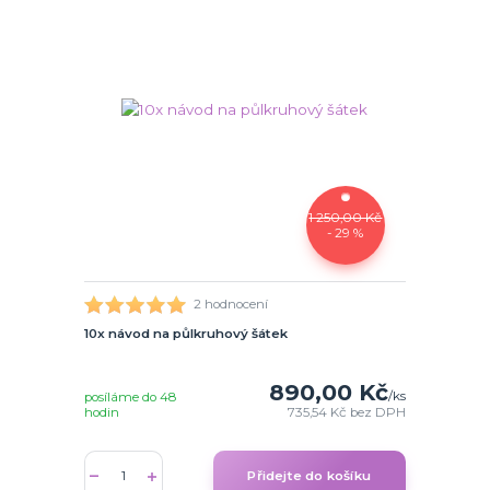
1 250,00 Kč
- 29 %
2 hodnocení
10x návod na půlkruhový šátek
890,00 Kč
/
ks
posíláme do 48
hodin
735,54 Kč
bez DPH
Přidejte do košíku