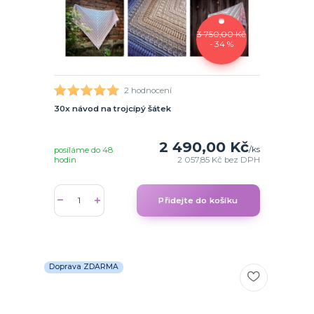
3 750,00 Kč
- 34 %
2 hodnocení
30x návod na trojcípý šátek
2 490,00 Kč
/
ks
posíláme do 48
hodin
2 057,85 Kč
bez DPH
Přidejte do košíku
Doprava ZDARMA