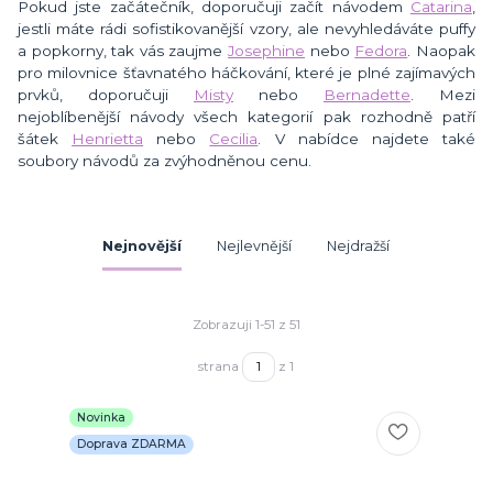
Pokud jste začátečník, doporučuji začít návodem
Catarina
,
jestli máte rádi sofistikovanější vzory, ale nevyhledáváte puffy
a popkorny, tak vás zaujme
Josephine
nebo
Fedora
. Naopak
pro milovnice šťavnatého háčkování, které je plné zajímavých
prvků, doporučuji
Misty
nebo
Bernadette
. Mezi
nejoblíbenější návody všech kategorií pak rozhodně patří
šátek
Henrietta
nebo
Cecilia
. V nabídce najdete také
soubory návodů za zvýhodněnou cenu.
Nejnovější
Nejlevnější
Nejdražší
Zobrazuji 1-51 z 51
strana
z 1
Novinka
Doprava ZDARMA