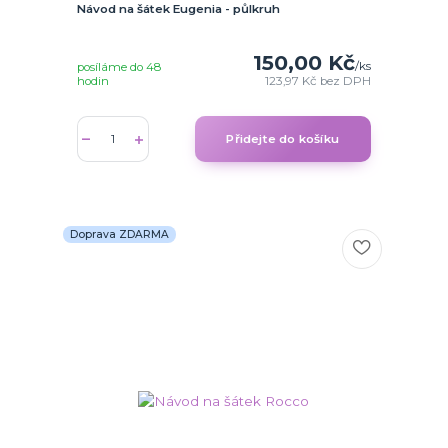
Návod na šátek Eugenia - půlkruh
150,00 Kč
/
ks
posíláme do 48
hodin
123,97 Kč
bez DPH
Přidejte do košíku
Doprava ZDARMA