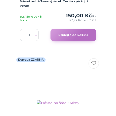
Návod na háčkovaný šátek Cecilia - pěticípá
verze
150,00 Kč
/
ks
posíláme do 48
hodin
123,97 Kč
bez DPH
Přidejte do košíku
Doprava ZDARMA