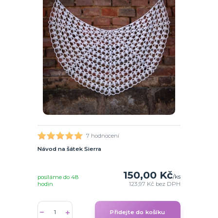
7 hodnocení
Návod na šátek Sierra
150,00 Kč
/
ks
posíláme do 48
hodin
123,97 Kč
bez DPH
Přidejte do košíku