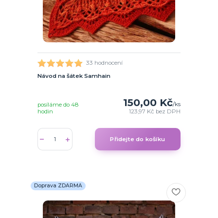
33 hodnocení
Návod na šátek Samhain
150,00 Kč
/
ks
posíláme do 48
hodin
123,97 Kč
bez DPH
Přidejte do košíku
Doprava ZDARMA