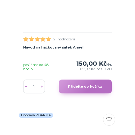
21 hodnocení
Návod na háčkovaný šátek Anael
150,00 Kč
/
ks
posíláme do 48
hodin
123,97 Kč
bez DPH
Přidejte do košíku
Doprava ZDARMA