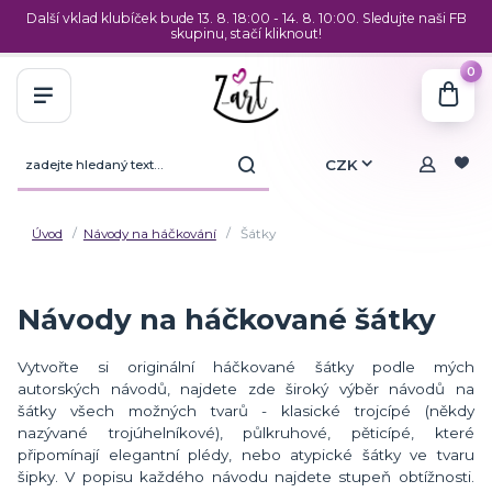
Další vklad klubíček bude 13. 8. 18:00 - 14. 8. 10:00. Sledujte naši FB
skupinu, stačí kliknout!
0
CZK
Úvod
Návody na háčkování
Šátky
Návody na háčkované šátky
Vytvořte si originální háčkované šátky podle mých
autorských návodů, najdete zde široký výběr návodů na
šátky všech možných tvarů - klasické trojcípé (někdy
nazývané trojúhelníkové), půlkruhové, pěticípé, které
připomínají elegantní plédy, nebo atypické šátky ve tvaru
šipky. V popisu každého návodu najdete stupeň obtížnosti.