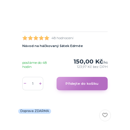
48 hodnocení
Návod na háčkovaný šátek Edmée
150,00 Kč
/
ks
posíláme do 48
hodin
123,97 Kč
bez DPH
Přidejte do košíku
Doprava ZDARMA