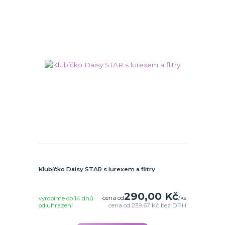
Klubíčko Daisy STAR s lurexem a flitry
290,00 Kč
cena od
/
ks
vyrobíme do 14 dnů
od uhrazení
cena od
239,67 Kč
bez DPH