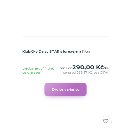
Klubíčko Daisy STAR s lurexem a flitry
290,00 Kč
cena od
/
ks
vyrobíme do 14 dnů
od uhrazení
cena od
239,67 Kč
bez DPH
Zvolte variantu