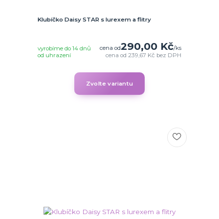
Klubíčko Daisy STAR s lurexem a flitry
290,00 Kč
cena od
/
ks
vyrobíme do 14 dnů
od uhrazení
cena od
239,67 Kč
bez DPH
Zvolte variantu