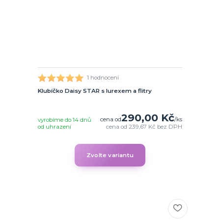
1 hodnocení
Klubíčko Daisy STAR s lurexem a flitry
290,00 Kč
cena od
/
ks
vyrobíme do 14 dnů
od uhrazení
cena od
239,67 Kč
bez DPH
Zvolte variantu