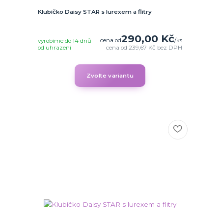
Klubíčko Daisy STAR s lurexem a flitry
290,00 Kč
cena od
/
ks
vyrobíme do 14 dnů
od uhrazení
cena od
239,67 Kč
bez DPH
Zvolte variantu