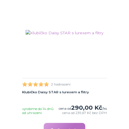
2 hodnocení
Klubíčko Daisy STAR s lurexem a flitry
290,00 Kč
cena od
/
ks
vyrobíme do 14 dnů
od uhrazení
cena od
239,67 Kč
bez DPH