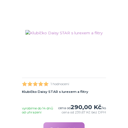
1 hodnocení
Klubíčko Daisy STAR s lurexem a flitry
290,00 Kč
cena od
/
ks
vyrobíme do 14 dnů
od uhrazení
cena od
239,67 Kč
bez DPH