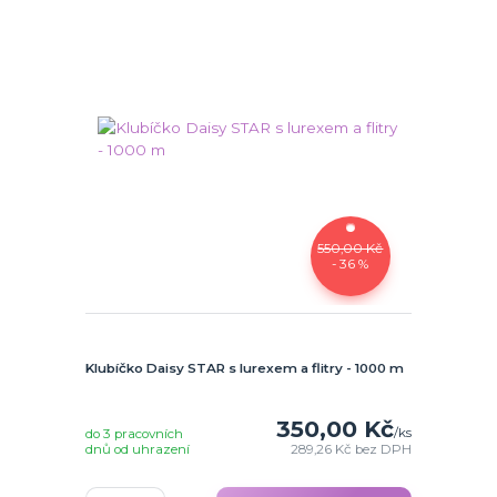
550,00 Kč
- 36 %
Klubíčko Daisy STAR s lurexem a flitry - 1000 m
350,00 Kč
/
ks
do 3 pracovních
dnů od uhrazení
289,26 Kč
bez DPH