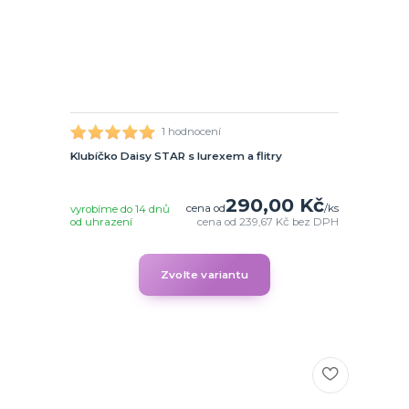
1 hodnocení
Klubíčko Daisy STAR s lurexem a flitry
290,00 Kč
cena od
/
ks
vyrobíme do 14 dnů
od uhrazení
cena od
239,67 Kč
bez DPH
Zvolte variantu