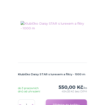
Klubíčko Daisy STAR s lurexem a flitry - 1000 m
550,00 Kč
/
ks
do 3 pracovních
dnů od uhrazení
454,55 Kč
bez DPH
Přidejte do košíku