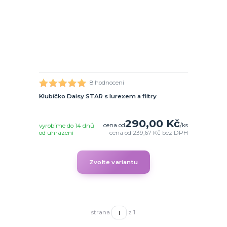
8 hodnocení
Klubíčko Daisy STAR s lurexem a flitry
290,00 Kč
cena od
/
ks
vyrobíme do 14 dnů
od uhrazení
cena od
239,67 Kč
bez DPH
Zvolte variantu
strana
z 1