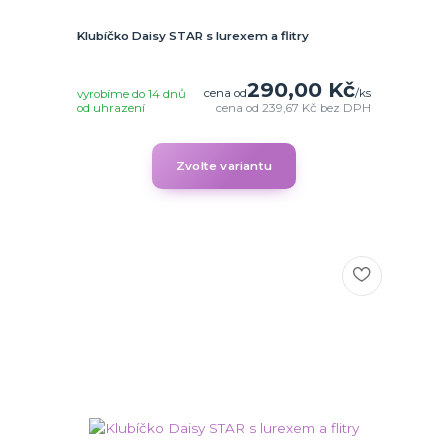
Klubíčko Daisy STAR s lurexem a flitry
290,00 Kč
cena od
/
ks
vyrobíme do 14 dnů
od uhrazení
cena od
239,67 Kč
bez DPH
Zvolte variantu