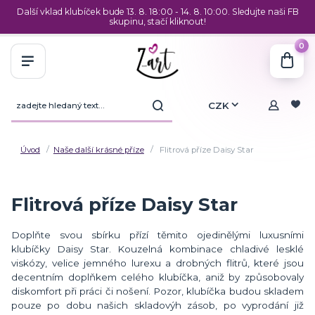
Další vklad klubíček bude 13. 8. 18:00 - 14. 8. 10:00. Sledujte naši FB
skupinu, stačí kliknout!
0
CZK
Úvod
Naše další krásné příze
Flitrová příze Daisy Star
Flitrová příze Daisy Star
Doplňte svou sbírku přízí těmito ojedinělými luxusními
klubíčky Daisy Star. Kouzelná kombinace chladivé lesklé
viskózy, velice jemného lurexu a drobných flitrů, které jsou
decentním doplňkem celého klubíčka, aniž by způsobovaly
diskomfort při práci či nošení. Pozor, klubíčka budou skladem
pouze po dobu našich skladovýh zásob, po vyprodání již