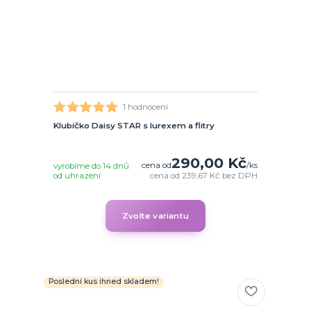
1 hodnocení
Klubíčko Daisy STAR s lurexem a flitry
290,00 Kč
cena od
/
ks
vyrobíme do 14 dnů
od uhrazení
cena od
239,67 Kč
bez DPH
Zvolte variantu
Poslední kus ihned skladem!