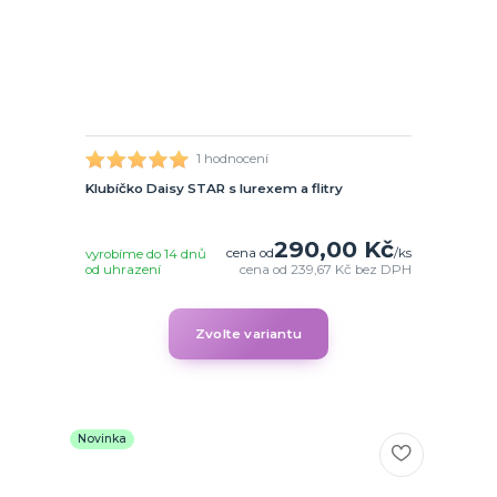
1 hodnocení
Klubíčko Daisy STAR s lurexem a flitry
290,00 Kč
cena od
/
ks
vyrobíme do 14 dnů
od uhrazení
cena od
239,67 Kč
bez DPH
Zvolte variantu
Novinka