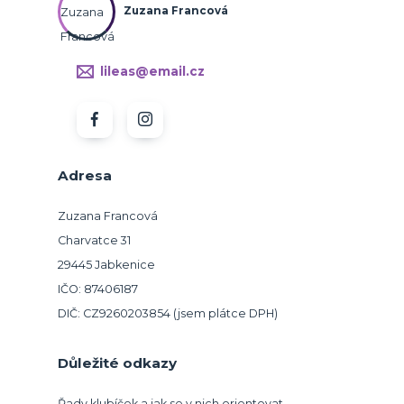
Zuzana Francová
lileas@email.cz
Adresa
Zuzana Francová
Charvatce 31
29445 Jabkenice
IČO: 87406187
DIČ: CZ9260203854 (jsem plátce DPH)
Důležité odkazy
Řady klubíček a jak se v nich orientovat