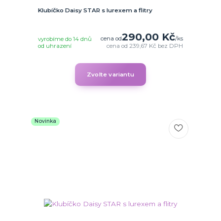
Klubíčko Daisy STAR s lurexem a flitry
290,00 Kč
cena od
/
ks
vyrobíme do 14 dnů
od uhrazení
cena od
239,67 Kč
bez DPH
Zvolte variantu
Novinka