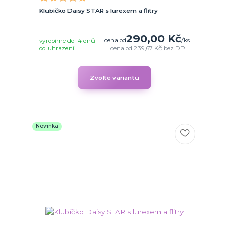
Klubíčko Daisy STAR s lurexem a flitry
290,00 Kč
cena od
/
ks
vyrobíme do 14 dnů
od uhrazení
cena od
239,67 Kč
bez DPH
Zvolte variantu
Novinka