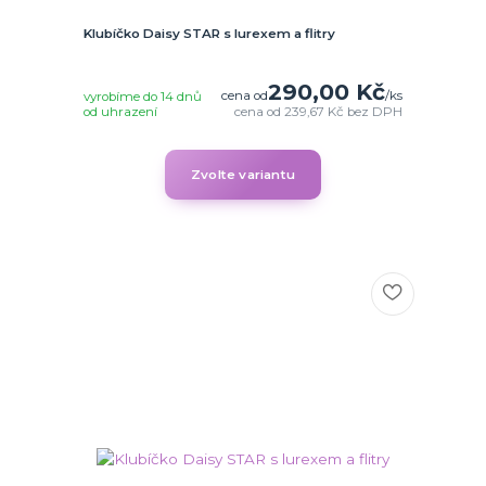
Klubíčko Daisy STAR s lurexem a flitry
290,00 Kč
cena od
/
ks
vyrobíme do 14 dnů
od uhrazení
cena od
239,67 Kč
bez DPH
Zvolte variantu