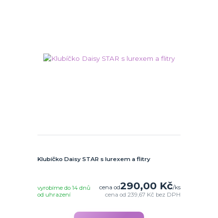
Klubíčko Daisy STAR s lurexem a flitry
290,00 Kč
cena od
/
ks
vyrobíme do 14 dnů
od uhrazení
cena od
239,67 Kč
bez DPH