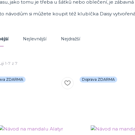
času, jako tomu je třeba u šátků nebo oblečení, je zábavn
to návodům si můžete koupit též klubíčka Daisy vytvoře
Nejlevnější
Nejdražší
ější
ji 1-7 z 7
ava ZDARMA
Doprava ZDARMA