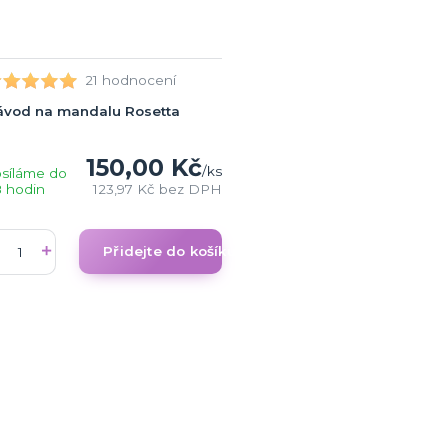
21 hodnocení
ávod na mandalu Rosetta
150,00 Kč
/
ks
síláme do
 hodin
123,97 Kč
bez DPH
Přidejte do košíku