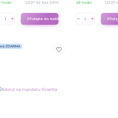
 hodin
123,97 Kč
bez DPH
48 hodin
123,97 
Přidejte do košíku
Přide
ava ZDARMA