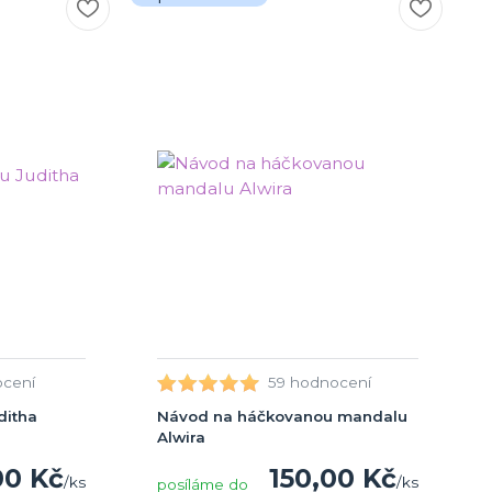
ocení
59 hodnocení
ditha
Návod na háčkovanou mandalu
Alwira
00 Kč
150,00 Kč
/
ks
/
ks
posíláme do