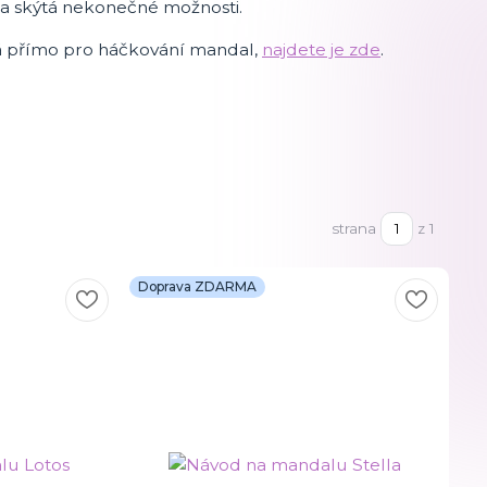
á a skýtá nekonečné možnosti.
ná přímo pro háčkování mandal,
najdete je zde
.
strana
z 1
Doprava ZDARMA