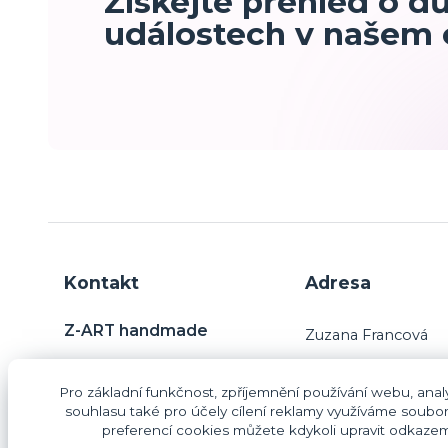
Získejte přehled o d
událostech v našem
Kontakt
Adresa
Z-ART handmade
Zuzana Francová
Charvatce 31
Pro základní funkčnost, zpříjemnění používání webu, analy
29445 Jabkenice
Zuzana Francová
souhlasu také pro účely cílení reklamy využíváme soubor
preferencí cookies můžete kdykoli upravit odkazem 
IČO: 87406187