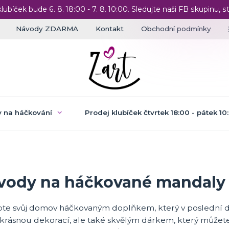
klubíček bude 6. 8. 18:00 - 7. 8. 10:00. Sledujte naši FB skupinu, st
Návody ZDARMA
Kontakt
Obchodní podmínky
 na háčkování
Prodej klubíček čtvrtek 18:00 - pátek 10
vody na háčkované mandaly
te svůj domov háčkovaným doplňkem, který v poslední d
krásnou dekorací, ale také skvělým dárkem, který můžete 