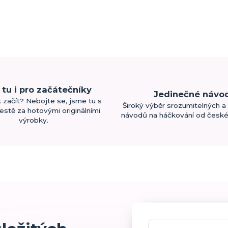
tu i pro začátečníky
Jedinečné návo
k začít? Nebojte se, jsme tu s
Široký výběr srozumitelných a 
estě za hotovými originálními
návodů na háčkování od české 
výrobky.