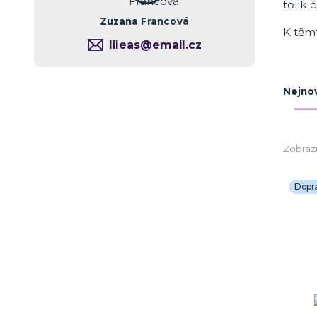
tolik 
Zuzana Francová
K těm
lileas@email.cz
Nejnov
Zobrazu
Dopr