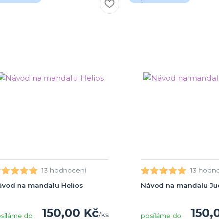
13 hodnocení
13 hodn
ávod na mandalu Helios
Návod na mandalu Ju
150,00 Kč
150,
/
ks
síláme do
posíláme do