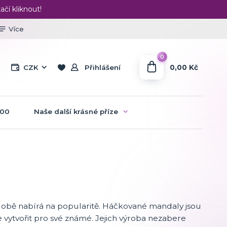
ačí kliknout!
Více
0
0,00 Kč
CZK
Přihlášení
:00
Naše další krásné příze
obě nabírá na popularitě. Háčkované mandaly jsou
vytvořit pro své známé. Jejich výroba nezabere