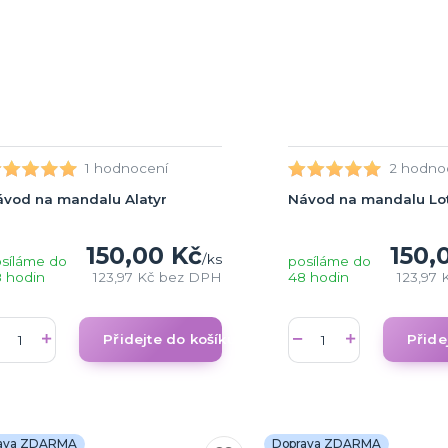
1 hodnocení
2 hodno
vod na mandalu Alatyr
Návod na mandalu Lo
150,00 Kč
150,
/
ks
síláme do
posíláme do
 hodin
123,97 Kč
bez DPH
48 hodin
123,97 
Přidejte do košíku
Přide
ava ZDARMA
Doprava ZDARMA