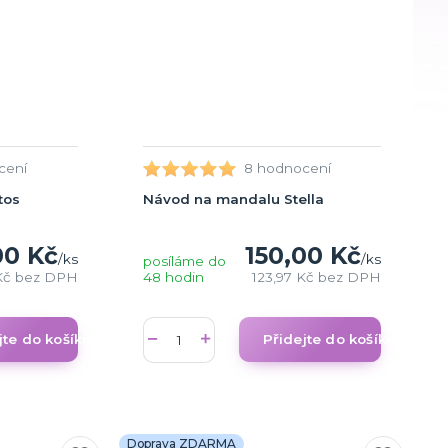
cení
8 hodnocení
tos
Návod na mandalu Stella
00 Kč
150,00 Kč
/
ks
/
ks
posíláme do
Kč
bez DPH
48 hodin
123,97 Kč
bez DPH
jte do košíku
Přidejte do košíku
Doprava ZDARMA