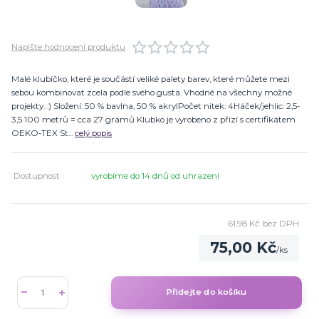
Napište hodnocení produktu
Malé klubíčko, které je součástí veliké palety barev, které můžete mezi
sebou kombinovat zcela podle svého gusta. Vhodné na všechny možné
projekty. :) Složení: 50 % bavlna, 50 % akrylPočet nitek: 4Háček/jehlic: 2,5-
3,5 100 metrů = cca 27 gramů Klubko je vyrobeno z přízí s certifikátem
OEKO-TEX St...
celý popis
Dostupnost
vyrobíme do 14 dnů od uhrazení
61,98 Kč
bez DPH
75,00 Kč
/
ks
Přidejte do košíku