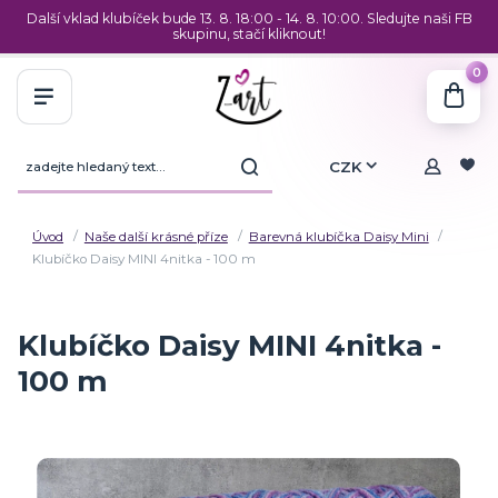
Další vklad klubíček bude 13. 8. 18:00 - 14. 8. 10:00. Sledujte naši FB
skupinu, stačí kliknout!
0
CZK
Úvod
Naše další krásné příze
Barevná klubíčka Daisy Mini
Klubíčko Daisy MINI 4nitka - 100 m
Klubíčko Daisy MINI 4nitka -
100 m