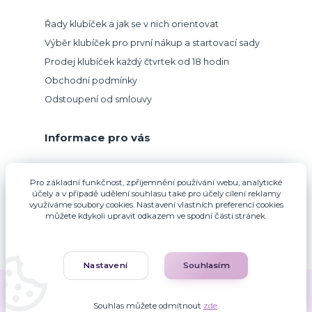
Řady klubíček a jak se v nich orientovat
Výběr klubíček pro první nákup a startovací sady
Prodej klubíček každý čtvrtek od 18 hodin
Obchodní podmínky
Odstoupení od smlouvy
Informace pro vás
Přijímáme platbu kartou.
Pro základní funkčnost, zpříjemnění používání webu, analytické
účely a v případě udělení souhlasu také pro účely cílení reklamy
využíváme soubory cookies. Nastavení vlastních preferencí cookies
můžete kdykoli upravit odkazem ve spodní části stránek.
Nastavení
Souhlasím
Zuzana Francová © 2010-2026
Souhlas můžete odmítnout
zde
.