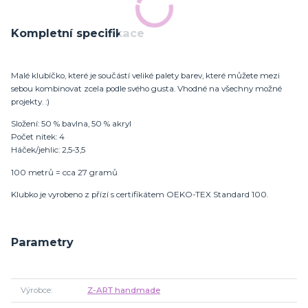
Kompletní specifikace
Malé klubíčko, které je součástí veliké palety barev, které můžete mezi
sebou kombinovat zcela podle svého gusta. Vhodné na všechny možné
projekty. :)
Složení: 50 % bavlna, 50 % akryl
Počet nitek: 4
Háček/jehlic: 2,5-3,5
100 metrů = cca 27 gramů
Klubko je vyrobeno z přízí s certifikátem OEKO-TEX Standard 100.
Parametry
Výrobce
Z-ART handmade