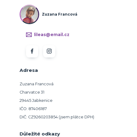
Zuzana Francová
lileas@email.cz
Adresa
Zuzana Francová
Charvatce 31
29445 Jabkenice
IČO: 87406187
DIČ: CZ9260203854 (jsem plátce DPH)
Důležité odkazy