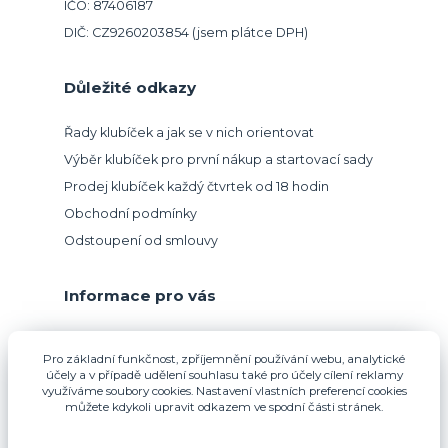
IČO: 87406187
DIČ: CZ9260203854 (jsem plátce DPH)
Důležité odkazy
Řady klubíček a jak se v nich orientovat
Výběr klubíček pro první nákup a startovací sady
Prodej klubíček každý čtvrtek od 18 hodin
Obchodní podmínky
Odstoupení od smlouvy
Informace pro vás
Přijímáme platbu kartou.
Pro základní funkčnost, zpříjemnění používání webu, analytické
účely a v případě udělení souhlasu také pro účely cílení reklamy
využíváme soubory cookies. Nastavení vlastních preferencí cookies
můžete kdykoli upravit odkazem ve spodní části stránek.