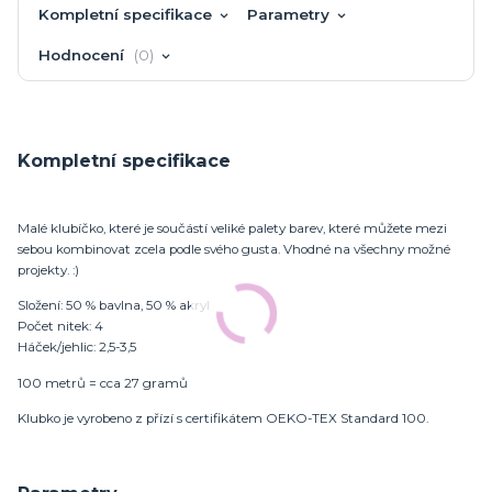
Kompletní specifikace
Parametry
Hodnocení
0
Kompletní specifikace
Malé klubíčko, které je součástí veliké palety barev, které můžete mezi
sebou kombinovat zcela podle svého gusta. Vhodné na všechny možné
projekty. :)
Složení: 50 % bavlna, 50 % akryl
Počet nitek: 4
Háček/jehlic: 2,5-3,5
100 metrů = cca 27 gramů
Klubko je vyrobeno z přízí s certifikátem OEKO-TEX Standard 100.