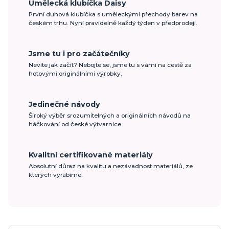
Umělecká klubíčka Daisy
První duhová klubíčka s uměleckými přechody barev na
českém trhu. Nyní pravidelně každý týden v předprodeji.
Jsme tu i pro začátečníky
Nevíte jak začít? Nebojte se, jsme tu s vámi na cestě za
hotovými originálními výrobky.
Jedinečné návody
Široký výběr srozumitelných a originálních návodů na
háčkování od české výtvarnice.
Kvalitní certifikované materiály
Absolutní důraz na kvalitu a nezávadnost materiálů, ze
kterých vyrábíme.