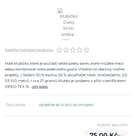
Napište hodnocení produktu
Malé klubíčko, které je součástí veliké palety barev, které můžete mezi
sebou kombinovat zcela podle svého gusta. Vhodné na všechny možné
projekty. :) Složení: 50 % bavlna, 50 % akrylPočet nitek: 4Háček/jehlic: 2,5-
3,5 100 metrů = cca 27 gramů Klubko je vyrobeno z přízí s certifikátem
OEKO-TEX St...
celý popis
Dostupnost
vyrobíme do 14 dnů od uhrazení
61,98 Kč
bez DPH
75,00 Kč