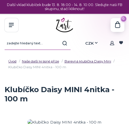
Další vklad klubíček bude 13. 8. 18:00 - 14. 8. 10:00. Sledujte naši FB
skupinu, stačí kliknout!
0
CZK
Úvod
Naše další krásné příze
Barevná klubíčka Daisy Mini
Klubíčko Daisy MINI 4nitka - 100 m
Klubíčko Daisy MINI 4nitka -
100 m