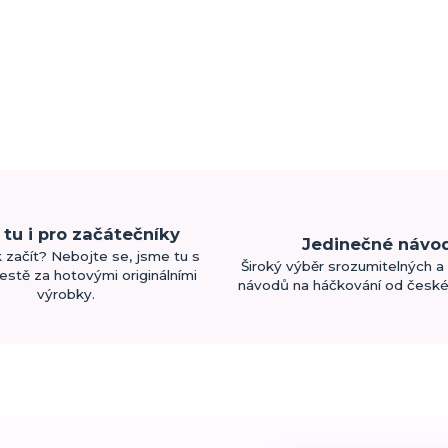
tu i pro začátečníky
Jedinečné návo
k začít? Nebojte se, jsme tu s
Široký výběr srozumitelných a 
estě za hotovými originálními
návodů na háčkování od české 
výrobky.