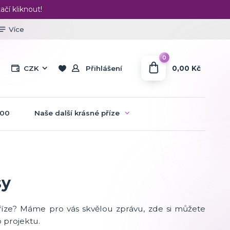
ačí kliknout!
Více
0
0,00 Kč
CZK
Přihlášení
:00
Naše další krásné příze
sy
říze? Máme pro vás skvělou zprávu, zde si můžete
 projektu.