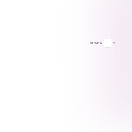
strana
z 1