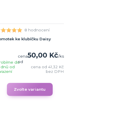
8 hodnocení
motek ke klubíčku Daisy
50,00 Kč
cena
/
ks
od
robíme do
 dnů od
cena od
41,32 Kč
razení
bez DPH
Zvolte variantu