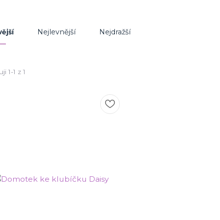
Nejlevnější
Nejdražší
ější
i 1-1 z 1