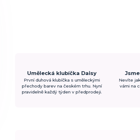
Umělecká klubíčka Daisy
Jsme 
První duhová klubíčka s uměleckými
Nevíte ja
přechody barev na českém trhu. Nyní
vámi na c
pravidelně každý týden v předprodeji.