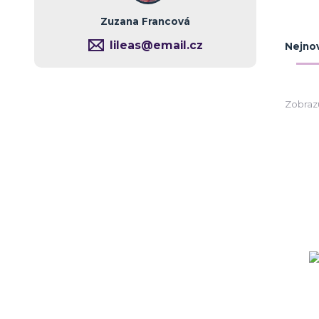
Zuzana Francová
lileas@email.cz
Nejnov
Zobrazuj