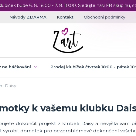
klubíček bude 6. 8. 18:00 - 7. 8. 10:00. Sledujte naši FB skupinu, st
Návody ZDARMA
Kontakt
Obchodní podmínky
 na háčkování
Prodej klubíček čtvrtek 18:00 - pátek 10
m Daisy
motky k vašemu klubku Dai
bujete dokončit projekt z klubek Daisy a nevyšla vám p
t vyrobit domotek pro bezproblémové dokončení vašeho