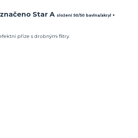
> značeno Star A
složení 50/50 bavlna/akryl +
ektní příze s drobnými flitry.