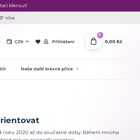
tačí kliknout!
Více
0
0,00 Kč
CZK
Přihlášení
:00
Naše další krásné příze
orientovat
í od roku 2020 až do současné doby. Během mnoha
ehled pro co nejsnazší orientaci.