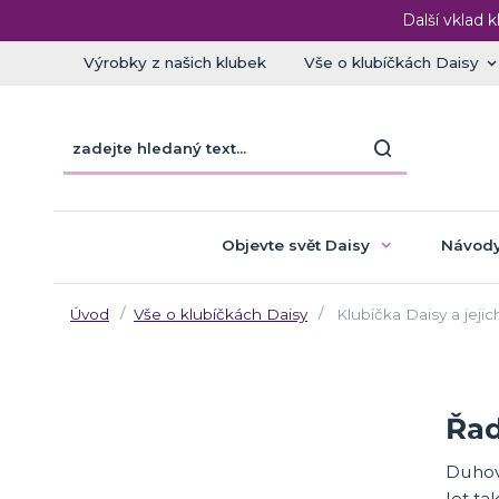
Další vklad k
Výrobky z našich klubek
Vše o klubíčkách Daisy
Objevte svět Daisy
Návody
Úvod
Vše o klubíčkách Daisy
Klubíčka Daisy a jejic
Řad
Duhov
let ta