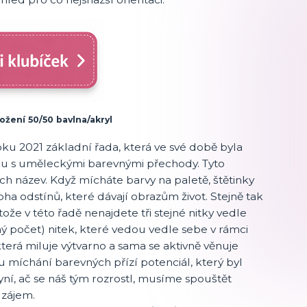
ložení 50/50 bavlna/akryl
ku 2021 základní řada, která ve své době byla
hu s uměleckými barevnými přechody. Tyto
ch název. Když mícháte barvy na paletě, štětinky
ha odstínů, které dávají obrazům život. Stejně tak
ože v této řadě nenajdete tři stejné nitky vedle
ný počet) nitek, které vedou vedle sebe v rámci
erá miluje výtvarno a sama se aktivně věnuje
 míchání barevných přízí potenciál, který byl
yní, ač se náš tým rozrostl, musíme spouštět
 zájem.