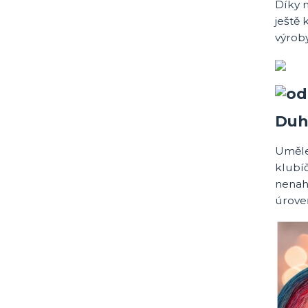
Díky 
ještě 
výroby
Duh
Umělec
klubí
nenahr
úroveň