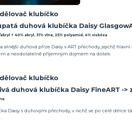
upatá duhová klubíčka Daisy Glasgow
/akryl + 40% akryl, 31% vlna, 25% polyamid, 4% viskóza
a silnější duhová příze Daisy s ART přechody, jejichž hlav
em a neodolatelně příjemným dojmem na dotek.
jivá duhová klubíčka Daisy FineART ->
ine
ka Daisy s duhovými přechody, v nichž se po celé délce 
.