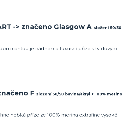
ART -> značeno Glasgow A
složení 50/50
ní dominantou je nádherná luxusní příze s tvídovým
 značeno F
složení 50/50 bavlna/akryl + 100% merino
táhne hebká příze ze 100% merina extrafine vysoké