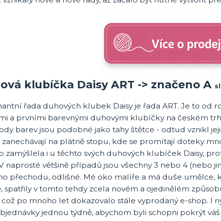
ová klubíčka Daisy ART -> značeno A
s
ntní řada duhových klubek Daisy je řada ART. Je to od ro
ými a prvními barevnými duhovými klubíčky na českém tr
dy barev jsou podobné jako tahy štětce - odtud vznikl jeji
 zanechávají na plátně stopu, kde se promítají doteky mno
o zamýšlela i u těchto svých duhových klubíček Daisy, prot
V naprosté většině případů jsou všechny 3 nebo 4 (nebo ji
ho přechodu, odlišné. Mé oko malíře a má duše umělce, kt
 spatřily v tomto tehdy zcela novém a ojedinělém způsobu
, což po mnoho let dokazovalo stále vyprodaný e-shop. I n
bjednávky jednou týdně, abychom byli schopni pokrýt váš