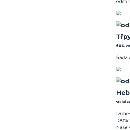
odstín
Třp
60% vi
Řada 
Heb
viskóz
Duhov
100% v
Naše v