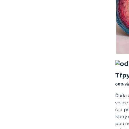
Třp
60% vi
Řada 
velice
řad př
který 
pouze 