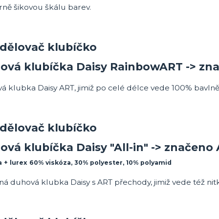
ně šikovou škálu barev.
ová klubíčka Daisy RainbowART -> zn
á klubka Daisy ART, jimiž po celé délce vede 100% bavlně
ová klubíčka Daisy "All-in" -> značeno
a
+
lurex 60% viskóza, 30% polyester, 10% polyamid
á duhová klubka Daisy s ART přechody, jimiž vede též nitk