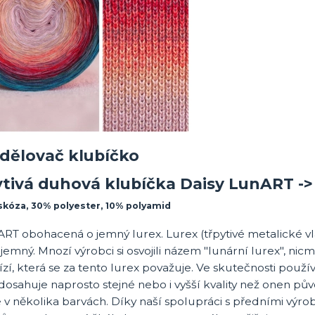
ytivá duhová klubíčka Daisy LunART -
skóza, 30% polyester, 10% polyamid
ART obohacená o jemný lurex. Lurex (třpytivé metalické
 jemný. Mnozí výrobci si osvojili názem "lunární lurex", n
ízí, která se za tento lurex považuje. Ve skutečnosti pou
dosahuje naprosto stejné nebo i vyšší kvality než onen pův
v několika barvách. Díky naší spolupráci s předními výrob