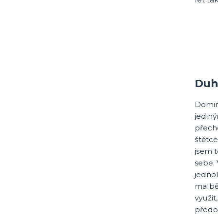
Duh
Domina
jedin
přecho
štětce
jsem t
sebe. 
jedno
malbě,
využit
předo