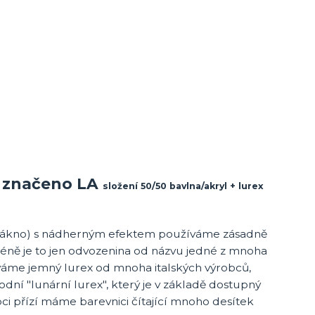
> značeno LA
složení 50/50 bavlna/akryl + lurex
 vlákno) s nádherným efektem používáme zásadně
icméně je to jen odvozenina od názvu jedné z mnoha
žíváme jemný lurex od mnoha italských výrobců,
odní "lunární lurex", který je v základě dostupný
ci přízí máme barevnici čítající mnoho desítek