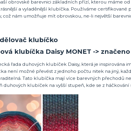
naší obrovské barevnici základních přízí, kterou máme o
krásnější a vyladěnější klubíčka. Používáme certifikované
, což nám umožňuje mít obrovskou, ne-li největší barevni
ová klubíčka Daisy MONET -> značen
ká řada duhových klubíček Daisy, která je inspirována im
čka není možné převést z jednoho počtu nitek na jiný, ka
aditelná. Tato klubíčka mají více barevných přechodů než
 duhových klubíček na vyšší stupeň, kde se z háčkování stá