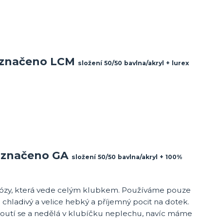
> značeno LCM
složení 50/50 bavlna/akryl + lurex
> značeno GA
složení 50/50 bavlna/akryl + 100%
iskózy, která vede celým klubkem. Používáme pouze
 chladivý a velice hebký a příjemný pocit na dotek.
kroutí se a nedělá v klubíčku neplechu, navíc máme