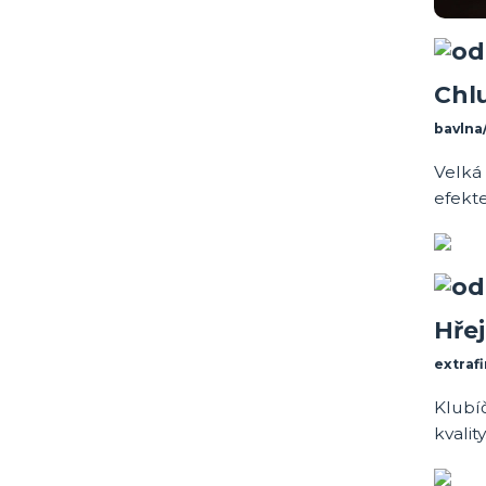
Chl
bavlna
Velká 
efekt
Hře
extraf
Klubíč
kvality