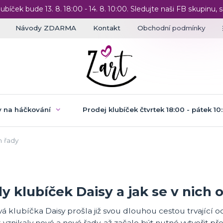
lubíček bude 13. 8. 18:00 - 14. 8. 10:00. Sledujte naši FB skupinu, s
Návody ZDARMA
Kontakt
Obchodní podmínky
 na háčkování
Prodej klubíček čtvrtek 18:00 - pátek 10
h řady
y klubíček Daisy a jak se v nich 
á klubíčka Daisy prošla již svou dlouhou cestou trvajíc
k vznikaly nové a nové řady, až začalo být nutné vytvořit př