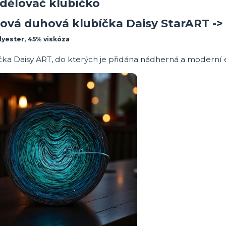
trová duhová klubíčka Daisy StarART -
lyester, 45% viskóza
ka Daisy ART, do kterých je přidána nádherná a moderní ef