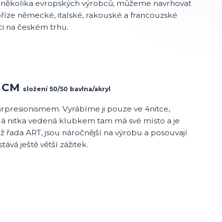
d několika evropských výrobců, můžeme navrhovat
 příze německé, italské, rakouské a francouzské
ci na českém trhu.
o CM
složení 50/50 bavlna/akryl
rpresionismem. Vyrábíme ji pouze ve 4nitce,
ždá nitka vedená klubkem tam má své místo a je
 řada ART, jsou náročnější na výrobu a posouvají
vá ještě větší zážitek.