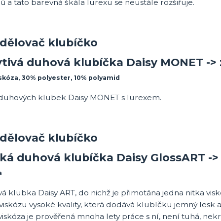
ů a tato barevná škála lurexu se neustále rozšiřuje.
ytivá duhová klubíčka Daisy MONET -
skóza, 30% polyester, 10% polyamid
duhových klubek Daisy MONET s lurexem.
ká duhová klubíčka Daisy GlossART -
a
á klubka Daisy ART, do nichž je přimotána jedna nitka v
iskózu vysoké kvality, která dodává klubíčku jemný lesk a
iskóza je prověřená mnoha lety práce s ní, není tuhá, ne