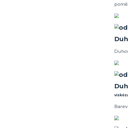
poměr
Duh
Duhov
Duh
viskóz
Barevn