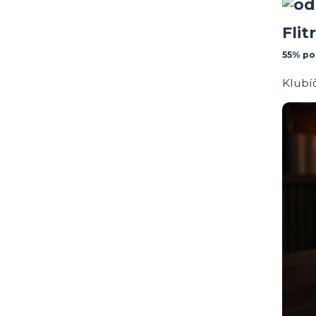
Fli
55% po
Klubíč