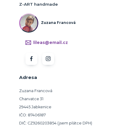
Z-ART handmade
Zuzana Francová
lileas@email.cz
Adresa
Zuzana Francová
Charvatce 31
29445 Jabkenice
IČO: 87406187
DIČ: CZ9260203854 (jsem plátce DPH)