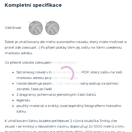
Kompletní specifikace
Obtížnost:
Šátek je uháčkovaný dle mého autorského návodu, který máte možnost si
právě zde zakoupit. :) Po přijetí platby Vám jej zašlu na Vámi uvedenou
mailovou adresu.
Co přesně získáte zakoupením této položky?
5stránkový návod v češtině ve formátu PDF, který zašlu na Vaši
mailovou adresu po přijetí Vaší platby
návod obsahuje psanou část, kde je popsaný postup za pomoci
zkratek, řada po řadě
2 diagramy (schémata) jednotlivých částí šátků
legendu
použitý materiál a krátký úvod doplněný fotografiemi hotového
šátku
K uháčkování šátku budete potřebovat 2 různá klubíčka 3nitky (lze
zkusit i ze 4nitky) o libovolném návinu, doporučuji 2x 1000 metrů s tím,