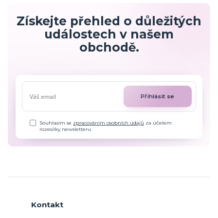
Získejte přehled o důležitých
událostech v našem
obchodě.
Přihlásit se
Souhlasím se
zpracováním osobních údajů
za účelem
rozesílky newsletteru.
Kontakt