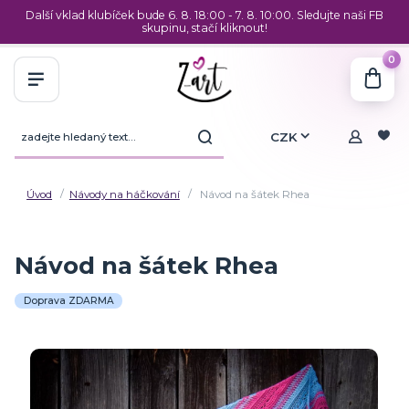
Další vklad klubíček bude 6. 8. 18:00 - 7. 8. 10:00. Sledujte naši FB
skupinu, stačí kliknout!
0
CZK
Úvod
Návody na háčkování
Návod na šátek Rhea
Návod na šátek Rhea
Doprava ZDARMA