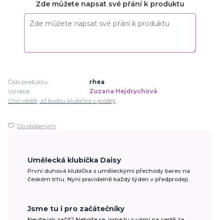
Zde můžete napsat své přání k produktu
Číslo produktu:
rhea
Výrobce:
Zuzana Hejdrychová
Chci vědět, až budou klubíčka v prodeji
Do oblíbených
Umělecká klubíčka Daisy
První duhová klubíčka s uměleckými přechody barev na
českém trhu. Nyní pravidelně každý týden v předprodeji.
Jsme tu i pro začátečníky
Nevíte jak začít? Nebojte se, jsme tu s vámi na cestě za