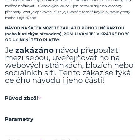
že poslední barva by mohla být delší (třeba 800+200 metrů navíc), ale je
možné háčkovat i z klasických klubek, jen nemusí dojít na všechny
přechody. Vzor je opakovací a lze jej ukončit téměř kdykoliv, náviny tedy
mohou být různé.
NÁVOD NA ŠÁTEK MŮŽETE ZAPLATIT POHODLNĚ KARTOU
(nebo klasickým převodem), POŠLU VÁM JEJ V KRÁTKÉ DOBĚ
OD UČINĚNÍ TÉTO PLATBY.
Je
zakázáno
návod přeposílat
mezi sebou, uveřejňovat ho na
webových stránkách, blozích nebo
sociálních sítí. Tento zákaz se týká
celého návodu i jeho částí!
Původ zboží
Parametry