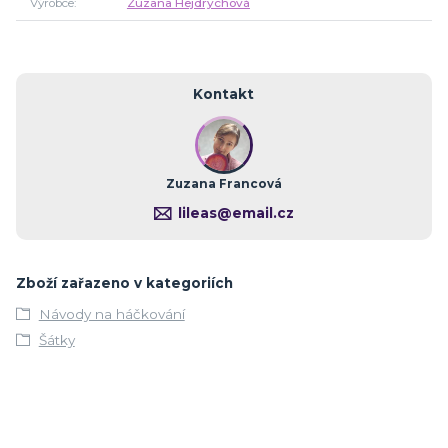
Výrobce
Zuzana Hejdrychová
Kontakt
Zuzana Francová
lileas@email.cz
Zboží zařazeno v kategoriích
Návody na háčkování
Šátky