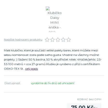
Napište hodnocení produktu
Malé klubíčko, které je součástí veliké palety barev, které můžete mezi
sebou kombinovat zcela podle svého gusta. Vhodné na všechny možné
projekty. :) Složení: 50 % bavlna, 50 % akrylPočet nitek: 4Háček/jehlic: 2,5-
3,5 100 metrů = cca 27 gramů Klubko je vyrobeno z přízí s certifikátem
OEKO-TEX St...
celý popis
Dostupnost
vyrobíme do 14 dnů od uhrazení
61,98 Kč
bez DPH
75,00 Kč