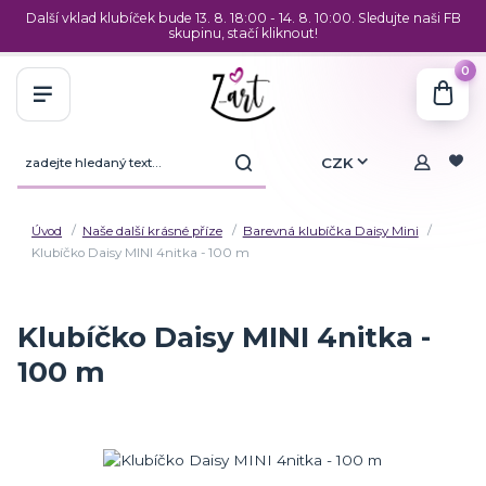
Další vklad klubíček bude 13. 8. 18:00 - 14. 8. 10:00. Sledujte naši FB
skupinu, stačí kliknout!
0
CZK
Úvod
Naše další krásné příze
Barevná klubíčka Daisy Mini
Klubíčko Daisy MINI 4nitka - 100 m
Klubíčko Daisy MINI 4nitka -
100 m