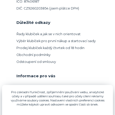
IČO: 87406187
DIČ: CZ9260203854 (jsem plátce DPH)
Důležité odkazy
Řady klubíček a jak se v nich orientovat
Výběr klubíček pro první nákup a startovací sady
Prodej klubíček každý čtvrtek od 18 hodin
Obchodní podmínky
Odstoupení od smlouvy
Informace pro vás
Přijímáme platbu kartou.
Pro základní funkčnost, zpříjemnění používání webu, analytické
účely a v případě udělení souhlasu také pro účely cílení reklamy
využíváme soubory cookies. Nastavení vlastních preferencí cookies
můžete kdykoli upravit odkazem ve spodní části stránek.