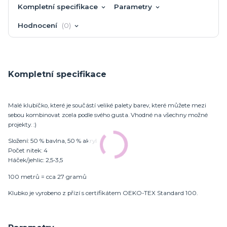
Kompletní specifikace
Parametry
Hodnocení
0
Kompletní specifikace
Malé klubíčko, které je součástí veliké palety barev, které můžete mezi
sebou kombinovat zcela podle svého gusta. Vhodné na všechny možné
projekty. :)
Složení: 50 % bavlna, 50 % akryl
Počet nitek: 4
Háček/jehlic: 2,5-3,5
100 metrů = cca 27 gramů
Klubko je vyrobeno z přízí s certifikátem OEKO-TEX Standard 100.