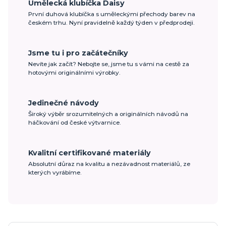
Umělecká klubíčka Daisy
První duhová klubíčka s uměleckými přechody barev na
českém trhu. Nyní pravidelně každý týden v předprodeji.
Jsme tu i pro začátečníky
Nevíte jak začít? Nebojte se, jsme tu s vámi na cestě za
hotovými originálními výrobky.
Jedinečné návody
Široký výběr srozumitelných a originálních návodů na
háčkování od české výtvarnice.
Kvalitní certifikované materiály
Absolutní důraz na kvalitu a nezávadnost materiálů, ze
kterých vyrábíme.