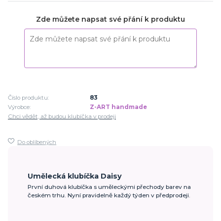
Zde můžete napsat své přání k produktu
Číslo produktu:
83
Výrobce:
Z-ART handmade
Chci vědět, až budou klubíčka v prodeji
Do oblíbených
Umělecká klubíčka Daisy
První duhová klubíčka s uměleckými přechody barev na
českém trhu. Nyní pravidelně každý týden v předprodeji.