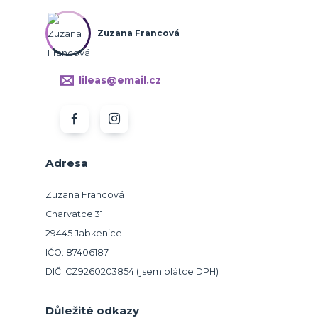
Zuzana Francová
lileas@email.cz
Adresa
Zuzana Francová
Charvatce 31
29445 Jabkenice
IČO: 87406187
DIČ: CZ9260203854 (jsem plátce DPH)
Důležité odkazy