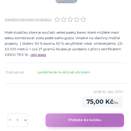
Napište hodnocení produktu
Malé klubíčko, které je součástí veliké palety barev, které můžete mezi
sebou kombinovat zcela podle svého gusta. Vhodné na všechny možné
projekty. :) Složení: 50 % bavlna, 50 % akrylPočet nitek: 4Háček/jehlic: 2,5-
3,5 100 metrů = cca 27 gramů Klubko je vyrobeno z přízí s certifikátem
OEKO-TEX St...
celý popis
Dostupnost
vyrobíme do 14 dnů od uhrazení
61,98 Kč
bez DPH
75,00 Kč
/
ks
Přidejte do košíku