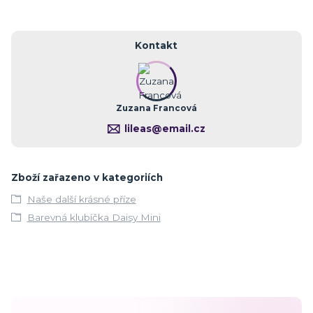
Kontakt
Zuzana Francová
lileas@email.cz
Zboží zařazeno v kategoriích
Naše další krásné příze
Barevná klubíčka Daisy Mini