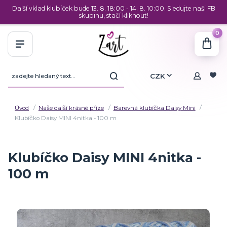
Další vklad klubíček bude 13. 8. 18:00 - 14. 8. 10:00. Sledujte naši FB
skupinu, stačí kliknout!
0
CZK
Úvod
Naše další krásné příze
Barevná klubíčka Daisy Mini
Klubíčko Daisy MINI 4nitka - 100 m
Klubíčko Daisy MINI 4nitka -
100 m