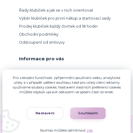
Řady klubíček a jak se v nich orientovat
Výběr klubíček pro první nákup a startovací sady
Prodej klubíček každý čtvrtek od 18 hodin
Obchodní podmínky
Odstoupení od smlouvy
Informace pro vás
Přijímáme platbu kartou.
Pro základní funkčnost, zpříjemnění používání webu, analytické
účely a v případě udělení souhlasu také pro účely cílení reklamy
využíváme soubory cookies. Nastavení vlastních preferencí cookies
můžete kdykoli upravit odkazem ve spodní části stránek.
Nastavení
Souhlasím
Zuzana Francová © 2010-2026
Souhlas můžete odmítnout
zde
.