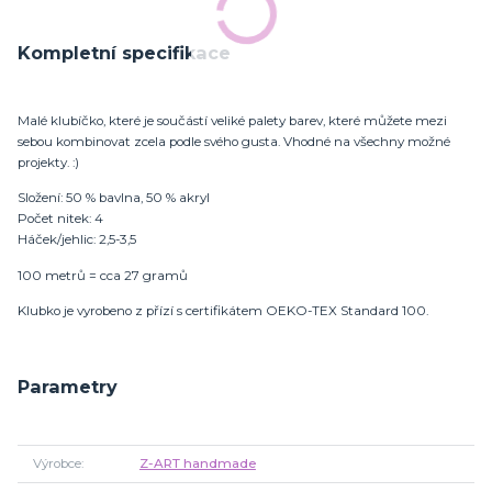
Kompletní specifikace
Malé klubíčko, které je součástí veliké palety barev, které můžete mezi
sebou kombinovat zcela podle svého gusta. Vhodné na všechny možné
projekty. :)
Složení: 50 % bavlna, 50 % akryl
Počet nitek: 4
Háček/jehlic: 2,5-3,5
100 metrů = cca 27 gramů
Klubko je vyrobeno z přízí s certifikátem OEKO-TEX Standard 100.
Parametry
Výrobce
Z-ART handmade