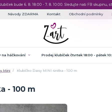
klubíček bude 6. 8. 18:00 - 7. 8. 10:00. Sledujte naši FB skupinu, st
Návody ZDARMA
Kontakt
Obchodní podmínky
 na háčkování
Prodej klubíček čtvrtek 18:00 - pátek 10
y Mini
Klubíčko Daisy MINI 4nitka - 100 m
a - 100 m