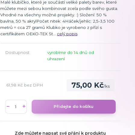
Malé klubíčko, které je součástí veliké palety barev, které
můžete mezi sebou kombinovat zcela podle svého gusta.
Vhodné na všechny možné projekty. :) Složení: 50 %
bavlna, 50 % akrylPočet nitek: 4Háček/jehlic: 2,5-3,5 100
metrů = cca 27 gramů Klubko je vyrobeno z přízí s
certifikátem OEKO-TEX St...
celý popis
Dostupnost
vyrobíme do 14 dnů od
uhrazení
75,00 Kč
61,98 Kč
bez DPH
/
ks
Přidejte do košíku
Zde můžete napsat své přání k produktu