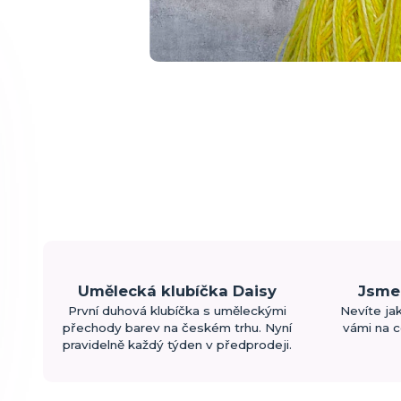
Umělecká klubíčka Daisy
Jsme 
První duhová klubíčka s uměleckými
Nevíte ja
přechody barev na českém trhu. Nyní
vámi na c
pravidelně každý týden v předprodeji.