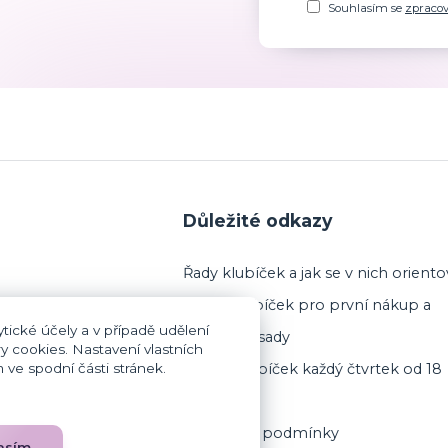
Souhlasím se
zpraco
Důležité odkazy
Řady klubíček a jak se v nich oriento
Výběr klubíček pro první nákup a
tické účely a v případě udělení
startovací sady
y cookies. Nastavení vlastních
ve spodní části stránek.
Prodej klubíček každý čtvrtek od 18
 (jsem plátce DPH)
hodin
Obchodní podmínky
asím