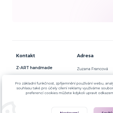
Kontakt
Adresa
Z-ART handmade
Zuzana Francová
Charvatce 31
Pro základní funkčnost, zpříjemnění používání webu, analy
29445 Jabkenice
Zuzana Francová
souhlasu také pro účely cílení reklamy využíváme soubor
preferencí cookies můžete kdykoli upravit odkazem 
IČO: 87406187
DIČ: CZ9260203854
lileas@email.cz
Nastavení
Souhl