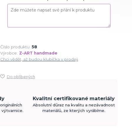
Číslo produktu:
58
Výrobce:
Z-ART handmade
Chci vědět, až budou klubíčka v prodeji
Do oblíbených
dy
Kvalitní certifikované materiály
originálních
Absolutní důraz na kvalitu a nezávadnost
výtvarnice.
materiálů, ze kterých vyrábíme.