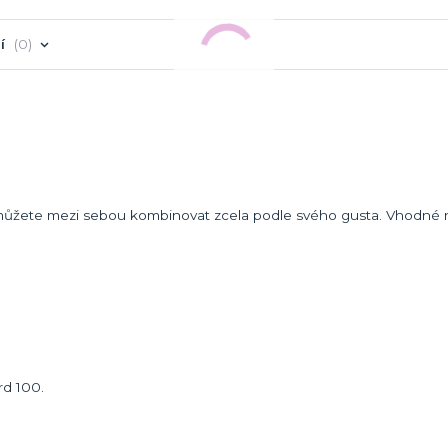
í
0
eré můžete mezi sebou kombinovat zcela podle svého gusta. Vhodné
rd 100.