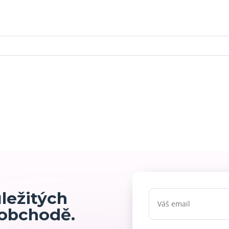
ůležitých
 obchodě.