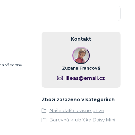
Kontakt
 na všechny
Zuzana Francová
lileas@email.cz
Zboží zařazeno v kategoriích
Naše další krásné příze
Barevná klubíčka Daisy Mini