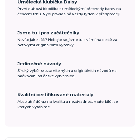
Umělecká klubíčka Daisy
První duhová klubíčka s uměleckými přechody barev na
českém trhu. Nyní pravidelně každý týden v předprodeji.
Jsme tu i pro začátečníky
Nevíte jak začít? Nebojte se, jsme tu s vámi na cestě za
hotovými originálními výrobky.
Jedinečné návody
Široký výběr srozumitelných a originálních návodů na
háčkování od české výtvarnice.
Kvalitní certifikované materiály
Absolutní důraz na kvalitu a nezávadnost materiálů, ze
kterých vyrábíme.