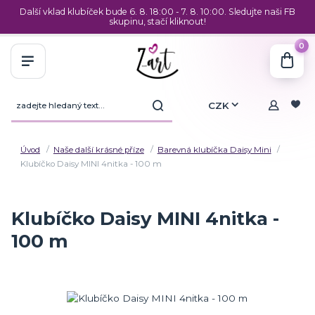
Další vklad klubíček bude 6. 8. 18:00 - 7. 8. 10:00. Sledujte naši FB
skupinu, stačí kliknout!
0
CZK
Úvod
Naše další krásné příze
Barevná klubíčka Daisy Mini
Klubíčko Daisy MINI 4nitka - 100 m
Klubíčko Daisy MINI 4nitka -
100 m