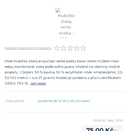
Napište hodnocení produktu
Malé klubíčko, které je součástí veliké palety barev, které můžete mezi
sebou kombinovat zcela podle svého gusta. Vhodné na všechny možné
projekty. :) Složení: 50 % bavlna, 50 % akrylPočet nitek: 4Háček/jehlic: 2,5-
3,5 100 metrů = cca 27 gramů Klubko je vyrobeno z přízí s certifikátem
OEKO-TEX St...
celý popis
Dostupnost
vyrobíme do 14 dnů od uhrazení
61,98 Kč
bez DPH
75,00 Kč