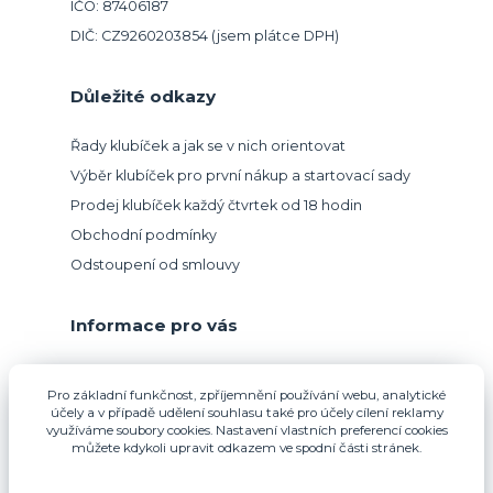
IČO: 87406187
DIČ: CZ9260203854 (jsem plátce DPH)
Důležité odkazy
Řady klubíček a jak se v nich orientovat
Výběr klubíček pro první nákup a startovací sady
Prodej klubíček každý čtvrtek od 18 hodin
Obchodní podmínky
Odstoupení od smlouvy
Informace pro vás
Přijímáme platbu kartou.
Pro základní funkčnost, zpříjemnění používání webu, analytické
účely a v případě udělení souhlasu také pro účely cílení reklamy
využíváme soubory cookies. Nastavení vlastních preferencí cookies
můžete kdykoli upravit odkazem ve spodní části stránek.