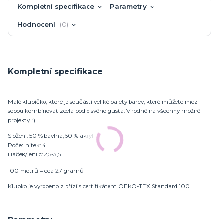
Kompletní specifikace
Parametry
Hodnocení
0
Kompletní specifikace
Malé klubíčko, které je součástí veliké palety barev, které můžete mezi
sebou kombinovat zcela podle svého gusta. Vhodné na všechny možné
projekty. :)
Složení: 50 % bavlna, 50 % akryl
Počet nitek: 4
Háček/jehlic: 2,5-3,5
100 metrů = cca 27 gramů
Klubko je vyrobeno z přízí s certifikátem OEKO-TEX Standard 100.