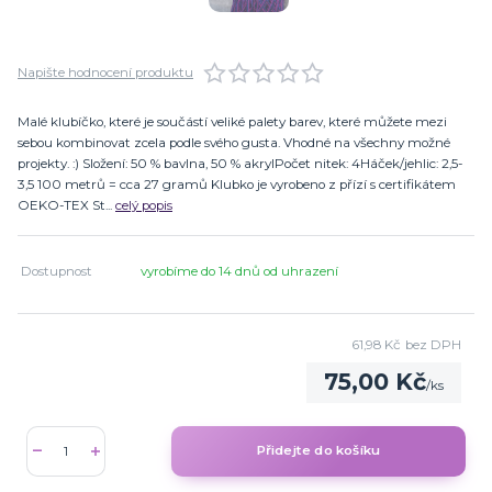
Napište hodnocení produktu
Malé klubíčko, které je součástí veliké palety barev, které můžete mezi
sebou kombinovat zcela podle svého gusta. Vhodné na všechny možné
projekty. :) Složení: 50 % bavlna, 50 % akrylPočet nitek: 4Háček/jehlic: 2,5-
3,5 100 metrů = cca 27 gramů Klubko je vyrobeno z přízí s certifikátem
OEKO-TEX St...
celý popis
Dostupnost
vyrobíme do 14 dnů od uhrazení
61,98 Kč
bez DPH
75,00 Kč
/
ks
Přidejte do košíku