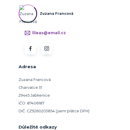
Zuzana Francová
lileas@email.cz
Adresa
Zuzana Francová
Charvatce 31
29445 Jabkenice
IČO: 87406187
DIČ: CZ9260203854 (jsem plátce DPH)
Důležité odkazy