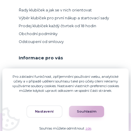
Řady klubíček a jak se v nich orientovat
Výběr klubíček pro první nákup a startovací sady
Prodej klubíček každý čtvrtek od 18 hodin
Obchodní podmínky
Odstoupení od smlouvy
Informace pro vás
Přijímáme platbu kartou.
Pro základní funkčnost, zpříjemnění používání webu, analytické
účely a v případě udělení souhlasu také pro účely cílení reklamy
využíváme soubory cookies. Nastavení vlastních preferencí cookies
můžete kdykoli upravit odkazem ve spodní části stránek.
Nastavení
Souhlasím
Zuzana Francová © 2010-2026
Souhlas můžete odmítnout
zde
.