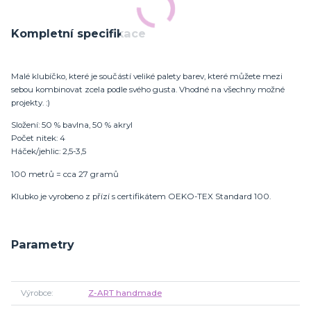
Kompletní specifikace
Malé klubíčko, které je součástí veliké palety barev, které můžete mezi
sebou kombinovat zcela podle svého gusta. Vhodné na všechny možné
projekty. :)
Složení: 50 % bavlna, 50 % akryl
Počet nitek: 4
Háček/jehlic: 2,5-3,5
100 metrů = cca 27 gramů
Klubko je vyrobeno z přízí s certifikátem OEKO-TEX Standard 100.
Parametry
Výrobce
Z-ART handmade