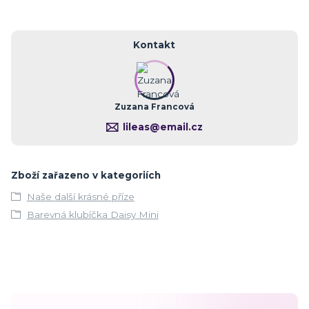
Kontakt
Zuzana Francová
lileas@email.cz
Zboží zařazeno v kategoriích
Naše další krásné příze
Barevná klubíčka Daisy Mini