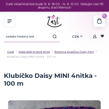
Další vklad klubíček bude 13. 8. 18:00 - 14. 8. 10:00. Sledujte naši FB
skupinu, stačí kliknout!
0
CZK
Úvod
Naše další krásné příze
Barevná klubíčka Daisy Mini
Klubíčko Daisy MINI 4nitka - 100 m
Klubíčko Daisy MINI 4nitka -
100 m