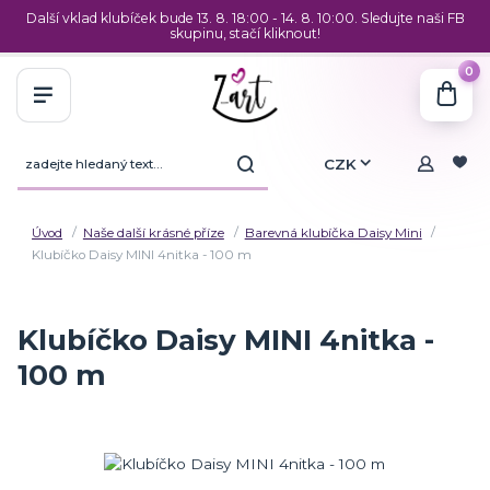
Další vklad klubíček bude 13. 8. 18:00 - 14. 8. 10:00. Sledujte naši FB
skupinu, stačí kliknout!
0
CZK
Úvod
Naše další krásné příze
Barevná klubíčka Daisy Mini
Klubíčko Daisy MINI 4nitka - 100 m
Klubíčko Daisy MINI 4nitka -
100 m