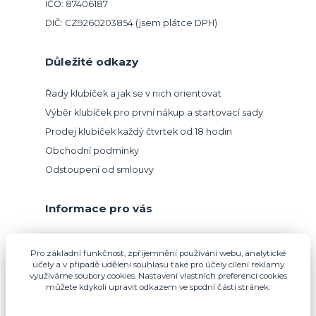
IČO: 87406187
DIČ: CZ9260203854 (jsem plátce DPH)
Důležité odkazy
Řady klubíček a jak se v nich orientovat
Výběr klubíček pro první nákup a startovací sady
Prodej klubíček každý čtvrtek od 18 hodin
Obchodní podmínky
Odstoupení od smlouvy
Informace pro vás
Přijímáme platbu kartou.
Pro základní funkčnost, zpříjemnění používání webu, analytické
účely a v případě udělení souhlasu také pro účely cílení reklamy
využíváme soubory cookies. Nastavení vlastních preferencí cookies
můžete kdykoli upravit odkazem ve spodní části stránek.