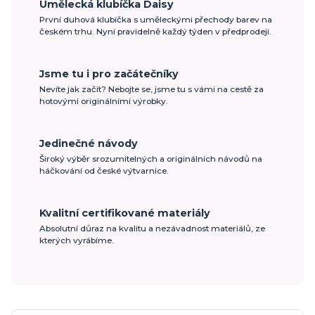
Umělecká klubíčka Daisy
První duhová klubíčka s uměleckými přechody barev na
českém trhu. Nyní pravidelně každý týden v předprodeji.
Jsme tu i pro začátečníky
Nevíte jak začít? Nebojte se, jsme tu s vámi na cestě za
hotovými originálními výrobky.
Jedinečné návody
Široký výběr srozumitelných a originálních návodů na
háčkování od české výtvarnice.
Kvalitní certifikované materiály
Absolutní důraz na kvalitu a nezávadnost materiálů, ze
kterých vyrábíme.