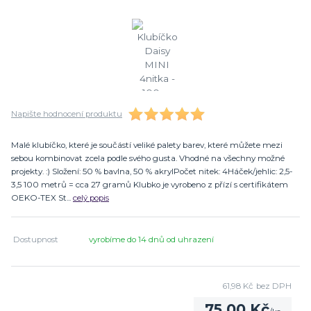
Napište hodnocení produktu
Malé klubíčko, které je součástí veliké palety barev, které můžete mezi
sebou kombinovat zcela podle svého gusta. Vhodné na všechny možné
projekty. :) Složení: 50 % bavlna, 50 % akrylPočet nitek: 4Háček/jehlic: 2,5-
3,5 100 metrů = cca 27 gramů Klubko je vyrobeno z přízí s certifikátem
OEKO-TEX St...
celý popis
Dostupnost
vyrobíme do 14 dnů od uhrazení
61,98 Kč
bez DPH
75,00 Kč