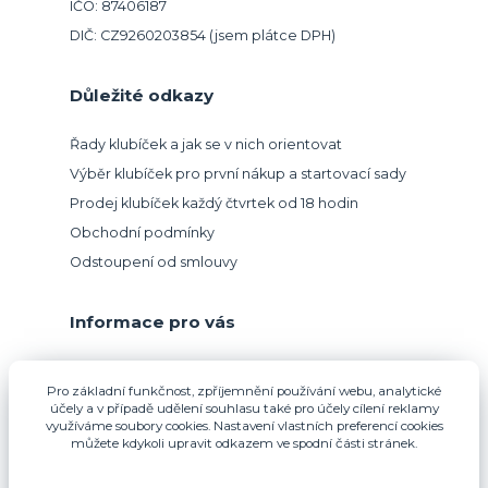
IČO: 87406187
DIČ: CZ9260203854 (jsem plátce DPH)
Důležité odkazy
Řady klubíček a jak se v nich orientovat
Výběr klubíček pro první nákup a startovací sady
Prodej klubíček každý čtvrtek od 18 hodin
Obchodní podmínky
Odstoupení od smlouvy
Informace pro vás
Přijímáme platbu kartou.
Pro základní funkčnost, zpříjemnění používání webu, analytické
účely a v případě udělení souhlasu také pro účely cílení reklamy
využíváme soubory cookies. Nastavení vlastních preferencí cookies
můžete kdykoli upravit odkazem ve spodní části stránek.