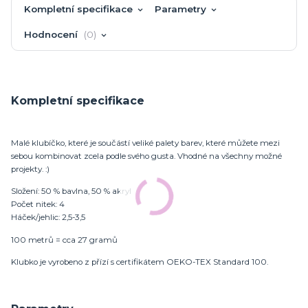
Kompletní specifikace
Parametry
Hodnocení
0
Kompletní specifikace
Malé klubíčko, které je součástí veliké palety barev, které můžete mezi
sebou kombinovat zcela podle svého gusta. Vhodné na všechny možné
projekty. :)
Složení: 50 % bavlna, 50 % akryl
Počet nitek: 4
Háček/jehlic: 2,5-3,5
100 metrů = cca 27 gramů
Klubko je vyrobeno z přízí s certifikátem OEKO-TEX Standard 100.