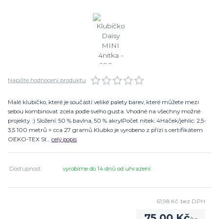
Napište hodnocení produktu
Malé klubíčko, které je součástí veliké palety barev, které můžete mezi
sebou kombinovat zcela podle svého gusta. Vhodné na všechny možné
projekty. :) Složení: 50 % bavlna, 50 % akrylPočet nitek: 4Háček/jehlic: 2,5-
3,5 100 metrů = cca 27 gramů Klubko je vyrobeno z přízí s certifikátem
OEKO-TEX St...
celý popis
Dostupnost
vyrobíme do 14 dnů od uhrazení
61,98 Kč
bez DPH
75,00 Kč