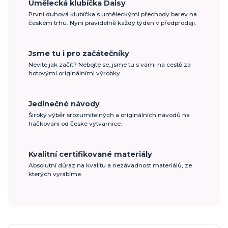
Umělecká klubíčka Daisy
První duhová klubíčka s uměleckými přechody barev na
českém trhu. Nyní pravidelně každý týden v předprodeji.
Jsme tu i pro začátečníky
Nevíte jak začít? Nebojte se, jsme tu s vámi na cestě za
hotovými originálními výrobky.
Jedinečné návody
Široký výběr srozumitelných a originálních návodů na
háčkování od české výtvarnice.
Kvalitní certifikované materiály
Absolutní důraz na kvalitu a nezávadnost materiálů, ze
kterých vyrábíme.