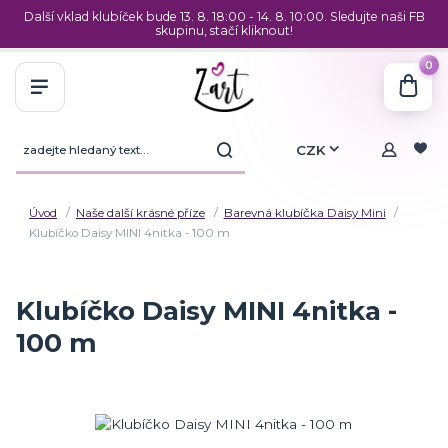
Další vklad klubíček bude 13. 8. 18:00 - 14. 8. 10:00. Sledujte naši FB
skupinu, stačí kliknout!
0
CZK
Úvod
Naše další krásné příze
Barevná klubíčka Daisy Mini
Klubíčko Daisy MINI 4nitka - 100 m
Klubíčko Daisy MINI 4nitka -
100 m