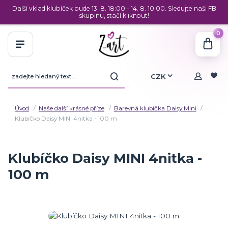
Další vklad klubíček bude 13. 8. 18:00 - 14. 8. 10:00. Sledujte naši FB
skupinu, stačí kliknout!
0
CZK
Úvod
Naše další krásné příze
Barevná klubíčka Daisy Mini
Klubíčko Daisy MINI 4nitka - 100 m
Klubíčko Daisy MINI 4nitka -
100 m