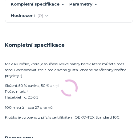
Kompletní specifikace
Parametry
Hodnocení
0
Kompletní specifikace
Malé klubíčko, které je součástí veliké palety barev, které můžete mezi
sebou kombinovat zcela podle svého gusta. Vhodné na všechny možné
projekty. :)
Složení: 50 % bavlna, 50 % akryl
Počet nitek: 4
Háček/jehlic: 2,5-3,5
100 metrů = cca 27 gramů
Klubko je vyrobeno z přízí s certifikátem OEKO-TEX Standard 100.