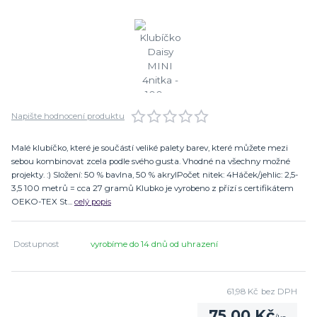
Napište hodnocení produktu
Malé klubíčko, které je součástí veliké palety barev, které můžete mezi
sebou kombinovat zcela podle svého gusta. Vhodné na všechny možné
projekty. :) Složení: 50 % bavlna, 50 % akrylPočet nitek: 4Háček/jehlic: 2,5-
3,5 100 metrů = cca 27 gramů Klubko je vyrobeno z přízí s certifikátem
OEKO-TEX St...
celý popis
Dostupnost
vyrobíme do 14 dnů od uhrazení
61,98 Kč
bez DPH
75,00 Kč