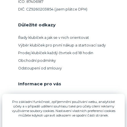
IČO: 87406187
DIČ: CZ9260203854 (jsem plátce DPH)
Důležité odkazy
Řady klubíček a jak se v nich orientovat
Výběr klubíček pro první nákup a startovací sady
Prodej klubíček každý čtvrtek od 18 hodin
Obchodní podmínky
Odstoupení od smlouvy
Informace pro vás
Přijímáme platbu kartou.
Pro základní funkčnost, zpříjemnění používání webu, analytické
účely a v případě udělení souhlasu také pro účely cílení reklamy
využíváme soubory cookies. Nastavení vlastních preferencí cookies
můžete kdykoli upravit odkazem ve spodní části stránek.