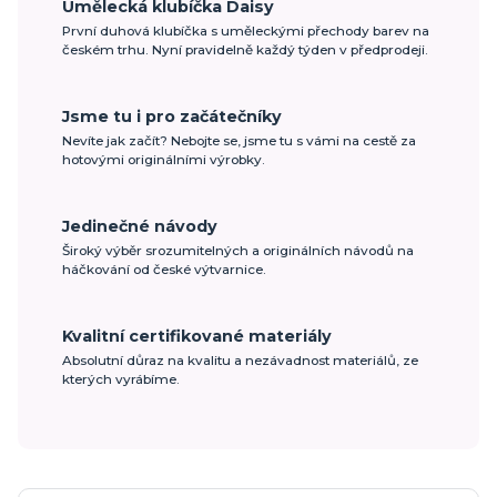
Umělecká klubíčka Daisy
První duhová klubíčka s uměleckými přechody barev na
českém trhu. Nyní pravidelně každý týden v předprodeji.
Jsme tu i pro začátečníky
Nevíte jak začít? Nebojte se, jsme tu s vámi na cestě za
hotovými originálními výrobky.
Jedinečné návody
Široký výběr srozumitelných a originálních návodů na
háčkování od české výtvarnice.
Kvalitní certifikované materiály
Absolutní důraz na kvalitu a nezávadnost materiálů, ze
kterých vyrábíme.