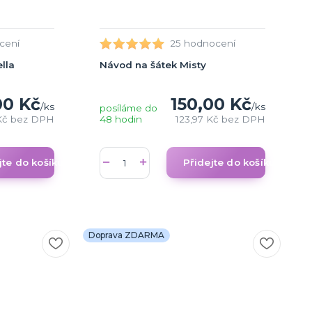
cení
25 hodnocení
lla
Návod na šátek Misty
00 Kč
150,00 Kč
/
ks
/
ks
posíláme do
Kč
bez DPH
48 hodin
123,97 Kč
bez DPH
jte do košíku
Přidejte do košíku
Doprava ZDARMA