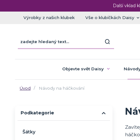
Další vklad k
Výrobky z našich klubek
Vše o klubíčkách Daisy
Objevte svět Daisy
Návody
Úvod
Návody na háčkování
Ná
Podkategorie
Zavít
Šátky
háčko