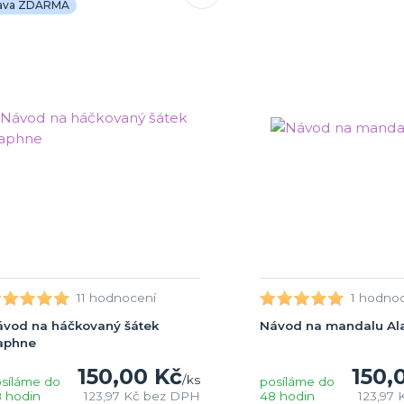
ava ZDARMA
11 hodnocení
1 hodno
vod na háčkovaný šátek
Návod na mandalu Ala
aphne
150,00 Kč
150,
/
ks
síláme do
posíláme do
 hodin
123,97 Kč
bez DPH
48 hodin
123,97 