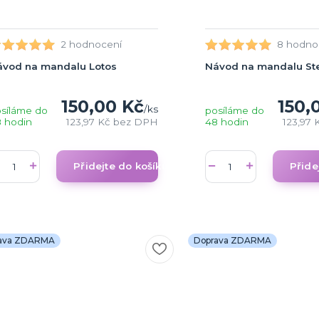
2 hodnocení
8 hodno
ávod na mandalu Lotos
Návod na mandalu Ste
150,00 Kč
150,
/
ks
síláme do
posíláme do
 hodin
123,97 Kč
bez DPH
48 hodin
123,97 
Přidejte do košíku
Přide
ava ZDARMA
Doprava ZDARMA