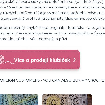
typické ve tvaru šipky), na oblečení (svetry, sukně, šaty,.
ářky. Všechny návody jsou mnou vymyšlené a uháčkované, 
y různých obtížností (ta je vyznačena u každého návodu
ně zpracovaná přehledná schémata (diagramy), vysvětlivky, t
odům nesmějí chybět také originální klubíčka - a to jak
ci přední české značky barevných duhových přízí v České 
veme do našeho světa barevných přízí.
FOREIGN CUSTOMERS - YOU CAN ALSO BUY MY CROCHE