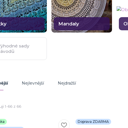
tky
Mandaly
O
Výhodné sady
návodů
Nejlevnější
Nejdražší
ější
ji 1-66 z 66
nka
Doprava ZDARMA