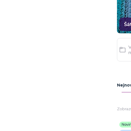
Šá
Nejnov
Zobrazu
Novi