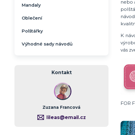
nebo a
Mandaly
polšt
návod
Oblečení
kvalit
Polštářky
K náv
výrob
Výhodné sady návodů
vás z
Kontakt
FOR 
Zuzana Francová
lileas@email.cz