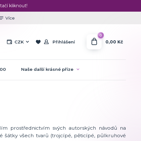
tačí kliknout!
Více
0
0,00 Kč
CZK
Přihlášení
:00
Naše další krásné příze
ílím prostřednictvím svých autorských návodů na
šátky všech tvarů (trojcípé, pěticípé, půlkruhové