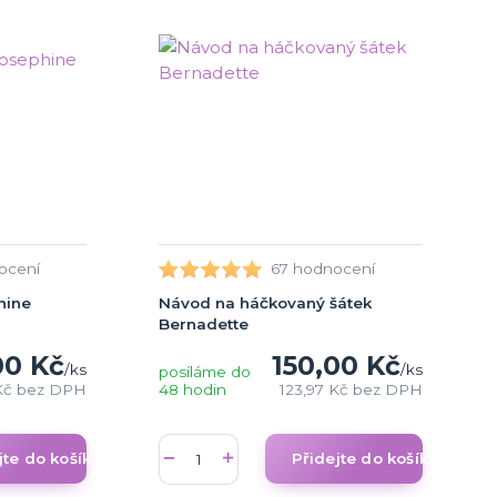
ocení
67 hodnocení
hine
Návod na háčkovaný šátek
Bernadette
00 Kč
150,00 Kč
/
ks
/
ks
posíláme do
Kč
bez DPH
48 hodin
123,97 Kč
bez DPH
jte do košíku
Přidejte do košíku