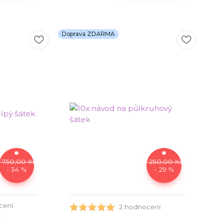
Doprava ZDARMA
 750,00 Kč
1 250,00 Kč
- 34 %
- 29 %
cení
2 hodnocení