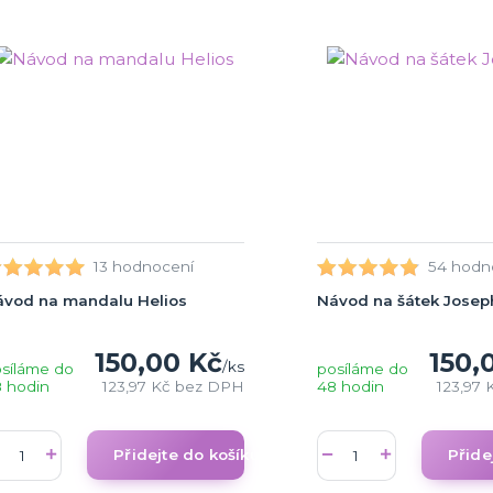
13 hodnocení
54 hodn
ávod na mandalu Helios
Návod na šátek Josep
150,00 Kč
150,
/
ks
síláme do
posíláme do
 hodin
123,97 Kč
bez DPH
48 hodin
123,97 
Přidejte do košíku
Přide