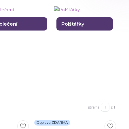
blečení
Polštářky
strana
z 1
Doprava ZDARMA