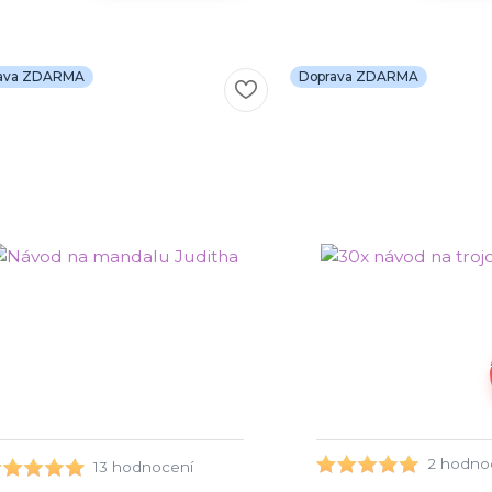
ava ZDARMA
Doprava ZDARMA
3
2 hodno
13 hodnocení