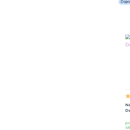
Dopr
Ná
D
po
48