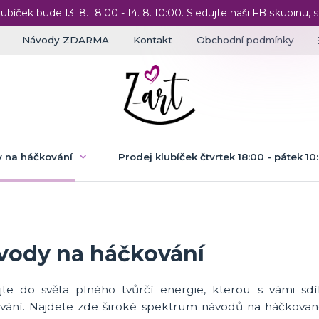
lubíček bude 13. 8. 18:00 - 14. 8. 10:00. Sledujte naši FB skupinu, s
Návody ZDARMA
Kontakt
Obchodní podmínky
 na háčkování
Prodej klubíček čtvrtek 18:00 - pátek 10
vody na háčkování
ejte do světa plného tvůrčí energie, kterou s vámi sd
vání. Najdete zde široké spektrum návodů na háčkované 