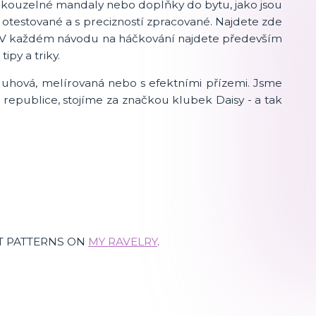
..), kouzelné mandaly nebo doplňky do bytu, jako jsou
otestované a s precizností zpracované. Najdete zde
). V každém návodu na háčkování najdete především
ipy a triky.
 duhová, melírovaná nebo s efektními přízemi. Jsme
republice, stojíme za značkou klubek Daisy - a tak
T PATTERNS ON
MY RAVELRY
.