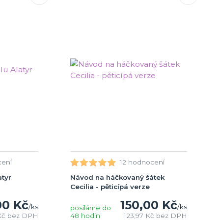
cení
12 hodnocení
tyr
Návod na háčkovaný šátek
Cecilia - pěticípá verze
00 Kč
150,00 Kč
/
ks
/
ks
posíláme do
Kč
bez DPH
48 hodin
123,97 Kč
bez DPH