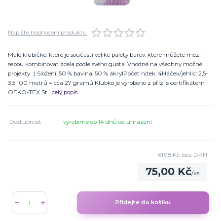
Napište hodnocení produktu
Malé klubíčko, které je součástí veliké palety barev, které můžete mezi
sebou kombinovat zcela podle svého gusta. Vhodné na všechny možné
projekty. :) Složení: 50 % bavlna, 50 % akrylPočet nitek: 4Háček/jehlic: 2,5-
3,5 100 metrů = cca 27 gramů Klubko je vyrobeno z přízí s certifikátem
OEKO-TEX St...
celý popis
Dostupnost
vyrobíme do 14 dnů od uhrazení
61,98 Kč
bez DPH
75,00 Kč
/
ks
Přidejte do košíku