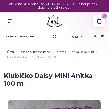
Další vklad klubíček bude 6. 8. 18:00 - 7. 8. 10:00. Sledujte naši FB
skupinu, stačí kliknout!
0
CZK
Úvod
Naše další krásné příze
Barevná klubíčka Daisy Mini
Klubíčko Daisy MINI 4nitka - 100 m
Klubíčko Daisy MINI 4nitka -
100 m