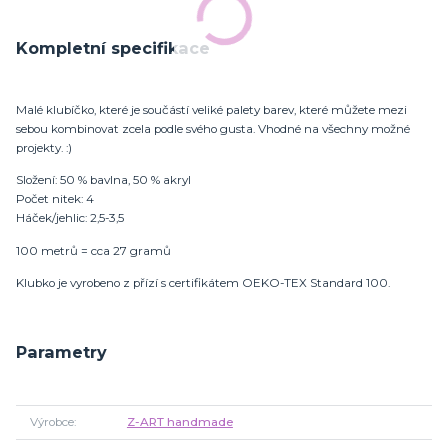
Kompletní specifikace
Malé klubíčko, které je součástí veliké palety barev, které můžete mezi
sebou kombinovat zcela podle svého gusta. Vhodné na všechny možné
projekty. :)
Složení: 50 % bavlna, 50 % akryl
Počet nitek: 4
Háček/jehlic: 2,5-3,5
100 metrů = cca 27 gramů
Klubko je vyrobeno z přízí s certifikátem OEKO-TEX Standard 100.
Parametry
Výrobce
Z-ART handmade