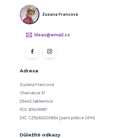
Zuzana Francová
lileas@email.cz
Adresa
Zuzana Francová
Charvatce 31
29445 Jabkenice
IČO: 87406187
DIČ: CZ9260203854 (jsem plátce DPH)
Důležité odkazy