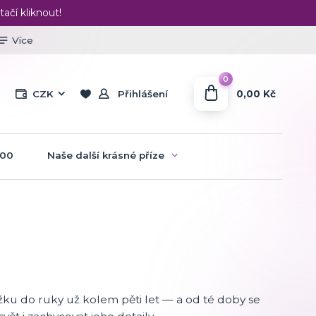
tačí kliknout!
Více
0
0,00 Kč
CZK
Přihlášení
:00
Naše další krásné příze
žku do ruky už kolem pěti let — a od té doby se