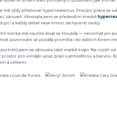
 výtvarné umění stalo přirozeným způsobem, jak vnímat svě
e mě vždy přitahoval hyperrealismus. Precizní práce se s
nací zároveň. Věnovala jsem se především kresbě
hyperrea
ující a každý detail nese emoci zachycené osoby.
tní tvorba mě naučila dívat se hlouběji — nevnímat jen pod
ost pozorování se později promítla i do dalších forem mé
portrétů jsem se věnovala také malbě krajin. Na rozdíl od
 prostor pro volnější výraz, práci s atmosférou a barvou. 
lem a celkem.