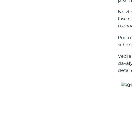
pro mě
Nejvíc
fasci
rozhod
Portré
schopn
Vedle 
dávaly
detai