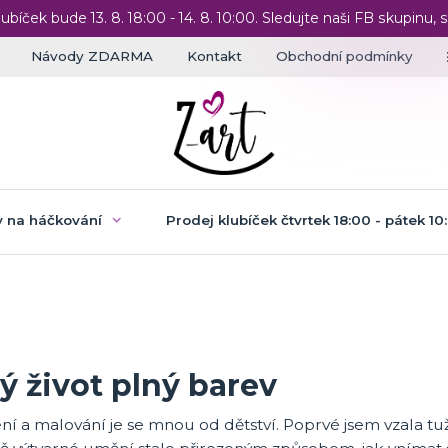
lubíček bude 13. 8. 18:00 - 14. 8. 10:00. Sledujte naši FB skupinu, s
Návody ZDARMA
Kontakt
Obchodní podmínky
 na háčkování
Prodej klubíček čtvrtek 18:00 - pátek 10
ý život plný barev
ní a malování je se mnou od dětství. Poprvé jsem vzala tu