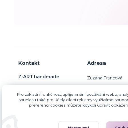
Kontakt
Adresa
Z-ART handmade
Zuzana Francová
Charvatce 31
Pro základní funkčnost, zpříjemnění používání webu, analy
29445 Jabkenice
Zuzana Francová
souhlasu také pro účely cílení reklamy využíváme soubor
preferencí cookies můžete kdykoli upravit odkazem 
IČO: 87406187
DIČ: CZ9260203854
lileas@email.cz
Nastavení
Souhl