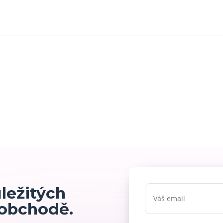
ůležitých
 obchodě.