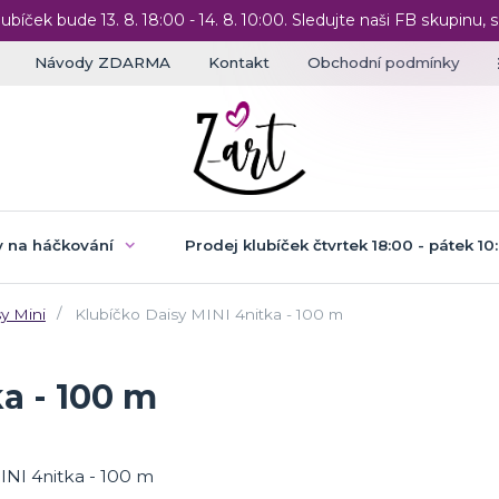
lubíček bude 13. 8. 18:00 - 14. 8. 10:00. Sledujte naši FB skupinu, s
Návody ZDARMA
Kontakt
Obchodní podmínky
 na háčkování
Prodej klubíček čtvrtek 18:00 - pátek 10
y Mini
Klubíčko Daisy MINI 4nitka - 100 m
a - 100 m