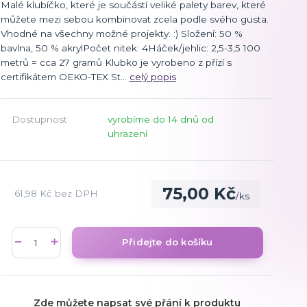
Malé klubíčko, které je součástí veliké palety barev, které
můžete mezi sebou kombinovat zcela podle svého gusta.
Vhodné na všechny možné projekty. :) Složení: 50 %
bavlna, 50 % akrylPočet nitek: 4Háček/jehlic: 2,5-3,5 100
metrů = cca 27 gramů Klubko je vyrobeno z přízí s
certifikátem OEKO-TEX St...
celý popis
Dostupnost
vyrobíme do 14 dnů od
uhrazení
75,00 Kč
61,98 Kč
bez DPH
/
ks
Přidejte do košíku
Zde můžete napsat své přání k produktu