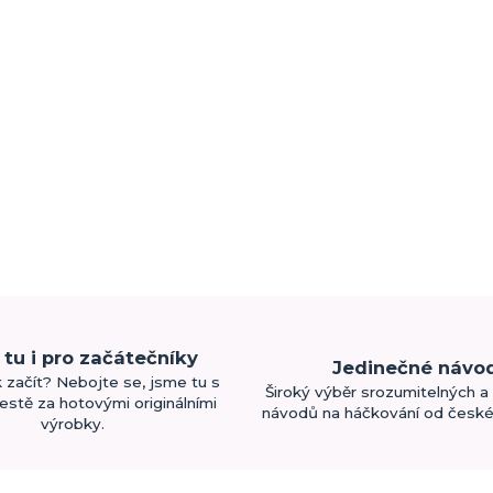
tu i pro začátečníky
Jedinečné návo
k začít? Nebojte se, jsme tu s
Široký výběr srozumitelných a 
estě za hotovými originálními
návodů na háčkování od české 
výrobky.