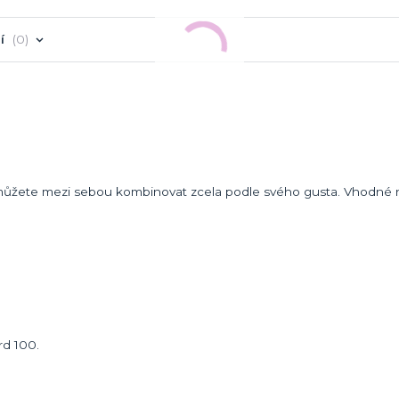
í
0
eré můžete mezi sebou kombinovat zcela podle svého gusta. Vhodné
rd 100.