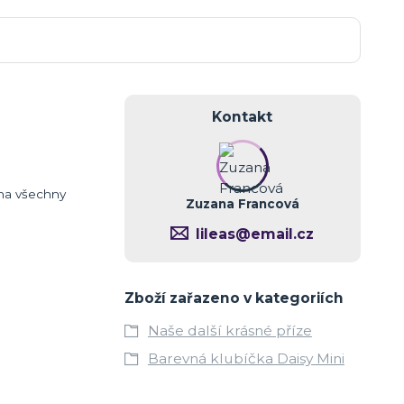
Kontakt
 na všechny
Zuzana Francová
lileas@email.cz
Zboží zařazeno v kategoriích
Naše další krásné příze
Barevná klubíčka Daisy Mini