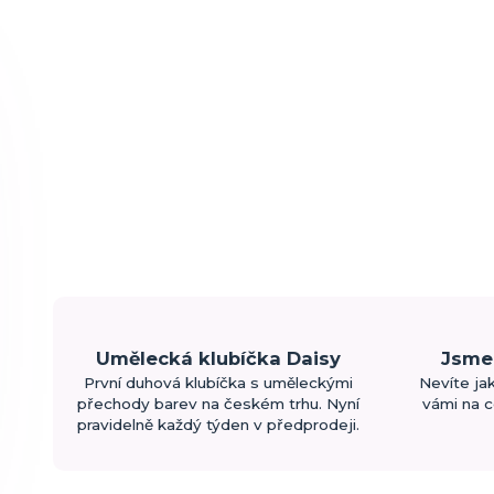
Umělecká klubíčka Daisy
Jsme 
První duhová klubíčka s uměleckými
Nevíte ja
přechody barev na českém trhu. Nyní
vámi na c
pravidelně každý týden v předprodeji.