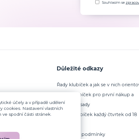
Souhlasím se
zpraco
Důležité odkazy
Řady klubíček a jak se v nich oriento
Výběr klubíček pro první nákup a
tické účely a v případě udělení
startovací sady
y cookies. Nastavení vlastních
ve spodní části stránek.
Prodej klubíček každý čtvrtek od 18
 (jsem plátce DPH)
hodin
Obchodní podmínky
asím