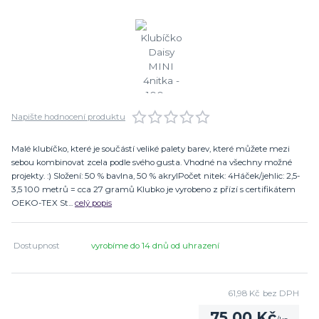
Napište hodnocení produktu
Malé klubíčko, které je součástí veliké palety barev, které můžete mezi
sebou kombinovat zcela podle svého gusta. Vhodné na všechny možné
projekty. :) Složení: 50 % bavlna, 50 % akrylPočet nitek: 4Háček/jehlic: 2,5-
3,5 100 metrů = cca 27 gramů Klubko je vyrobeno z přízí s certifikátem
OEKO-TEX St...
celý popis
Dostupnost
vyrobíme do 14 dnů od uhrazení
61,98 Kč
bez DPH
75,00 Kč