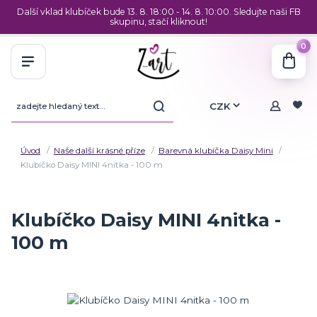
Další vklad klubíček bude 13. 8. 18:00 - 14. 8. 10:00. Sledujte naši FB
skupinu, stačí kliknout!
0
CZK
Úvod
Naše další krásné příze
Barevná klubíčka Daisy Mini
Klubíčko Daisy MINI 4nitka - 100 m
Klubíčko Daisy MINI 4nitka -
100 m