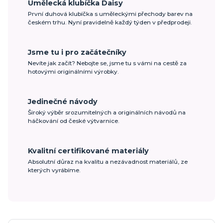
Umělecká klubíčka Daisy
První duhová klubíčka s uměleckými přechody barev na
českém trhu. Nyní pravidelně každý týden v předprodeji.
Jsme tu i pro začátečníky
Nevíte jak začít? Nebojte se, jsme tu s vámi na cestě za
hotovými originálními výrobky.
Jedinečné návody
Široký výběr srozumitelných a originálních návodů na
háčkování od české výtvarnice.
Kvalitní certifikované materiály
Absolutní důraz na kvalitu a nezávadnost materiálů, ze
kterých vyrábíme.