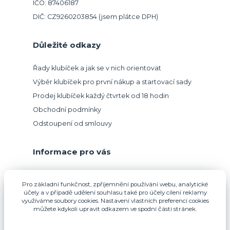
IČO: 87406187
DIČ: CZ9260203854 (jsem plátce DPH)
Důležité odkazy
Řady klubíček a jak se v nich orientovat
Výběr klubíček pro první nákup a startovací sady
Prodej klubíček každý čtvrtek od 18 hodin
Obchodní podmínky
Odstoupení od smlouvy
Informace pro vás
Přijímáme platbu kartou.
Pro základní funkčnost, zpříjemnění používání webu, analytické
účely a v případě udělení souhlasu také pro účely cílení reklamy
využíváme soubory cookies. Nastavení vlastních preferencí cookies
můžete kdykoli upravit odkazem ve spodní části stránek.