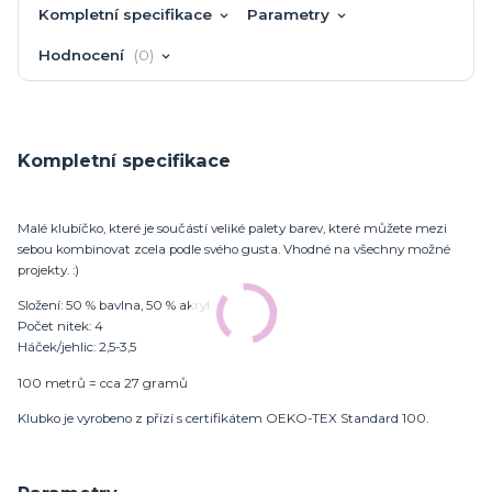
Kompletní specifikace
Parametry
Hodnocení
0
Kompletní specifikace
Malé klubíčko, které je součástí veliké palety barev, které můžete mezi
sebou kombinovat zcela podle svého gusta. Vhodné na všechny možné
projekty. :)
Složení: 50 % bavlna, 50 % akryl
Počet nitek: 4
Háček/jehlic: 2,5-3,5
100 metrů = cca 27 gramů
Klubko je vyrobeno z přízí s certifikátem OEKO-TEX Standard 100.