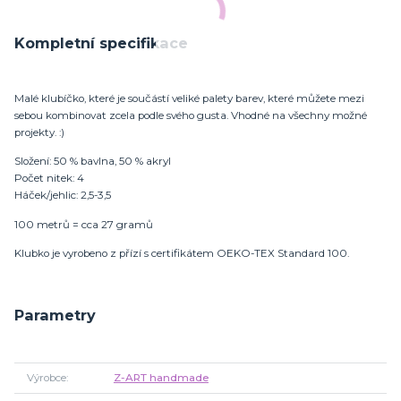
Kompletní specifikace
Malé klubíčko, které je součástí veliké palety barev, které můžete mezi
sebou kombinovat zcela podle svého gusta. Vhodné na všechny možné
projekty. :)
Složení: 50 % bavlna, 50 % akryl
Počet nitek: 4
Háček/jehlic: 2,5-3,5
100 metrů = cca 27 gramů
Klubko je vyrobeno z přízí s certifikátem OEKO-TEX Standard 100.
Parametry
Výrobce
Z-ART handmade