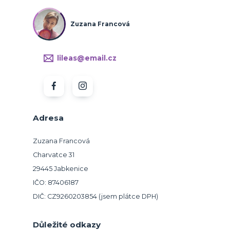
Zuzana Francová
lileas@email.cz
Adresa
Zuzana Francová
Charvatce 31
29445 Jabkenice
IČO: 87406187
DIČ: CZ9260203854 (jsem plátce DPH)
Důležité odkazy