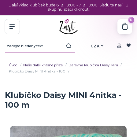
Další vklad klubíček bude 6. 8. 18:00 - 7. 8. 10:00. Sledujte naši FB
skupinu, stačí kliknout!
0
CZK
Úvod
Naše další krásné příze
Barevná klubíčka Daisy Mini
Klubíčko Daisy MINI 4nitka - 100 m
Klubíčko Daisy MINI 4nitka -
100 m