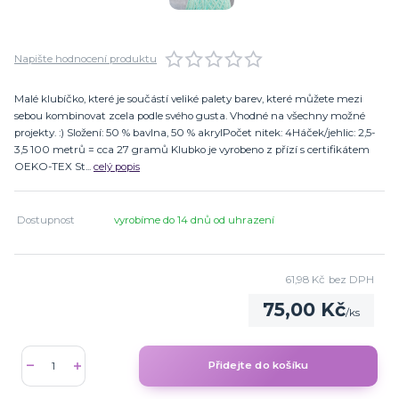
Napište hodnocení produktu
Malé klubíčko, které je součástí veliké palety barev, které můžete mezi
sebou kombinovat zcela podle svého gusta. Vhodné na všechny možné
projekty. :) Složení: 50 % bavlna, 50 % akrylPočet nitek: 4Háček/jehlic: 2,5-
3,5 100 metrů = cca 27 gramů Klubko je vyrobeno z přízí s certifikátem
OEKO-TEX St...
celý popis
Dostupnost
vyrobíme do 14 dnů od uhrazení
61,98 Kč
bez DPH
75,00 Kč
/
ks
Přidejte do košíku