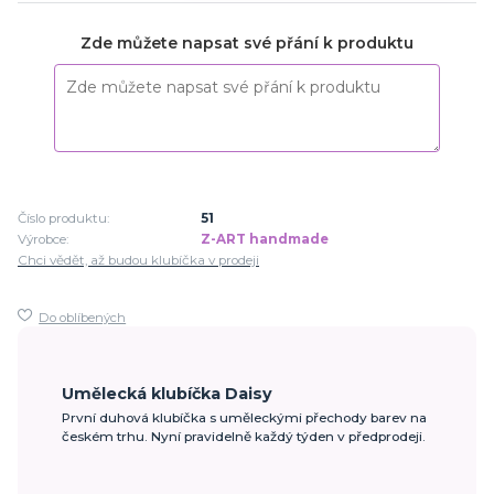
Zde můžete napsat své přání k produktu
Číslo produktu:
51
Výrobce:
Z-ART handmade
Chci vědět, až budou klubíčka v prodeji
Do oblíbených
Umělecká klubíčka Daisy
První duhová klubíčka s uměleckými přechody barev na
českém trhu. Nyní pravidelně každý týden v předprodeji.