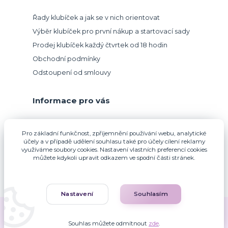
Řady klubíček a jak se v nich orientovat
Výběr klubíček pro první nákup a startovací sady
Prodej klubíček každý čtvrtek od 18 hodin
Obchodní podmínky
Odstoupení od smlouvy
Informace pro vás
Přijímáme platbu kartou.
Pro základní funkčnost, zpříjemnění používání webu, analytické
účely a v případě udělení souhlasu také pro účely cílení reklamy
využíváme soubory cookies. Nastavení vlastních preferencí cookies
můžete kdykoli upravit odkazem ve spodní části stránek.
Nastavení
Souhlasím
Zuzana Francová © 2010-2026
Souhlas můžete odmítnout
zde
.