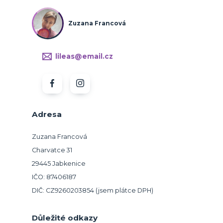
Zuzana Francová
lileas@email.cz
Adresa
Zuzana Francová
Charvatce 31
29445 Jabkenice
IČO: 87406187
DIČ: CZ9260203854 (jsem plátce DPH)
Důležité odkazy