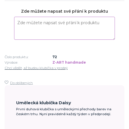
Zde můžete napsat své přání k produktu
Číslo produktu:
72
Výrobce:
Z-ART handmade
Chci vědět, až budou klubíčka v prodeji
Do oblíbených
Umělecká klubíčka Daisy
První duhová klubíčka s uměleckými přechody barev na
českém trhu. Nyní pravidelně každý týden v předprodeji.