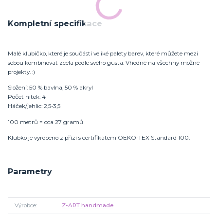
Kompletní specifikace
Malé klubíčko, které je součástí veliké palety barev, které můžete mezi
sebou kombinovat zcela podle svého gusta. Vhodné na všechny možné
projekty. :)
Složení: 50 % bavlna, 50 % akryl
Počet nitek: 4
Háček/jehlic: 2,5-3,5
100 metrů = cca 27 gramů
Klubko je vyrobeno z přízí s certifikátem OEKO-TEX Standard 100.
Parametry
Výrobce
Z-ART handmade