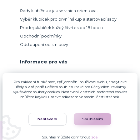
Řady klubíček a jak se v nich orientovat
Výběr klubíček pro první nákup a startovací sady
Prodej klubíček každý čtvrtek od 18 hodin
Obchodní podmínky
Odstoupení od smlouvy
Informace pro vás
Přijímáme platbu kartou.
Pro základní funkčnost, zpříjemnění používání webu, analytické
účely a v případě udělení souhlasu také pro účely cílení reklamy
využíváme soubory cookies. Nastavení vlastních preferencí cookies
můžete kdykoli upravit odkazem ve spodní části stránek.
Nastavení
Souhlasím
Zuzana Francová © 2010-2026
Souhlas můžete odmítnout
zde
.