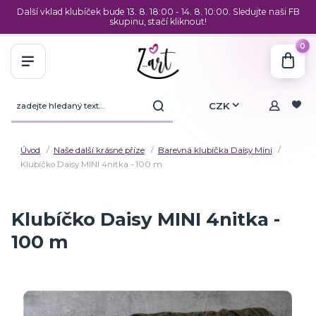
Další vklad klubíček bude 13. 8. 18:00 - 14. 8. 10:00. Sledujte naši FB
skupinu, stačí kliknout!
0
CZK
Úvod
Naše další krásné příze
Barevná klubíčka Daisy Mini
Klubíčko Daisy MINI 4nitka - 100 m
Klubíčko Daisy MINI 4nitka -
100 m