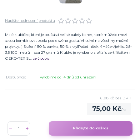
Napište hodnocení produktu
Malé klubíčko, které je součástí veliké palety barev, které můžete mezi
sebou kombinovat zcela podle svého gusta. Vhodné na všechny možné
projekty. :) Složení: 50 % bavlna, 50 % akrylPočet nitek: 4Háček/jehlic: 2,5-
3,5 100 metrů = cca 27 gramů Klubko je vyrobeno z přízí s certifikátem
OEKO-TEX St...
celý popis
Dostupnost
vyrobíme do 14 dnů od uhrazení
61,98 Kč
bez DPH
75,00 Kč
/
ks
Přidejte do košíku