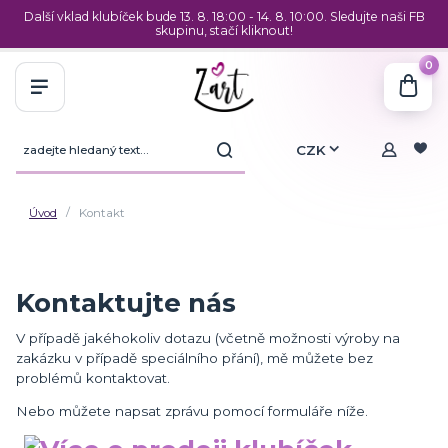
Další vklad klubíček bude 13. 8. 18:00 - 14. 8. 10:00. Sledujte naši FB
skupinu, stačí kliknout!
0
CZK
Úvod
Kontakt
Kontaktujte nás
V případě jakéhokoliv dotazu (včetně možnosti výroby na
zakázku v případě speciálního přání), mě můžete bez
problémů kontaktovat.
Nebo můžete napsat zprávu pomocí formuláře níže.