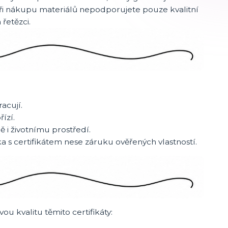
ři nákupu materiálů nepodporujete pouze kvalitní
řetězci.
acují.
ízí.
ě i životnímu prostředí.
ka s certifikátem nese záruku ověřených vlastností.
u kvalitu těmito certifikáty: