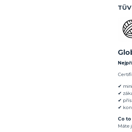
TÜV
Glo
Nejpř
Certif
✔ min
✔ záka
✔ přís
✔ kon
Co to
Máte j