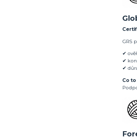
Glo
Certi
GRS po
✔ ově
✔ kon
✔ důr
Co to
Podpo
For