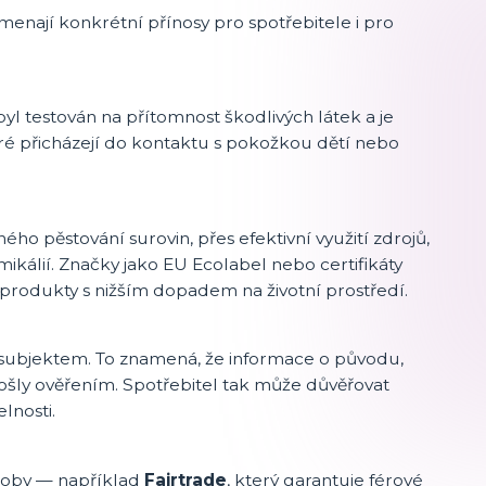
menají konkrétní přínosy pro spotřebitele i pro
yl testován na přítomnost škodlivých látek a je
které přicházejí do kontaktu s pokožkou dětí nebo
ho pěstování surovin, přes efektivní využití zdrojů,
kálií. Značky jako EU Ecolabel nebo certifikáty
produkty s nižším dopadem na životní prostředí.
ým subjektem. To znamená, že informace o původu,
ošly ověřením. Spotřebitel tak může důvěřovat
lnosti.
výroby — například
Fairtrade
, který garantuje férové