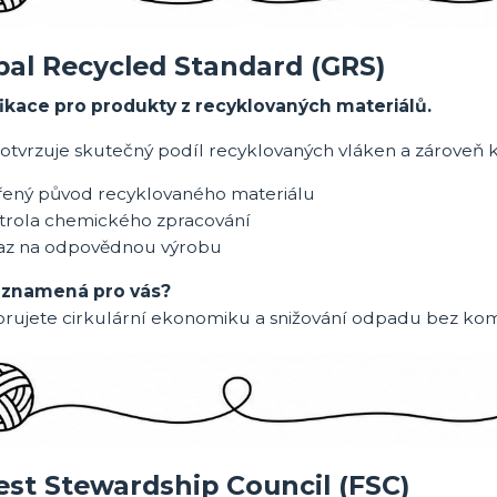
bal Recycled Standard
(GRS)
fikace pro produkty z recyklovaných materiálů.
tvrzuje skutečný podíl recyklovaných vláken a zároveň ko
řený původ recyklovaného materiálu
trola chemického zpracování
az na odpovědnou výrobu
 znamená pro vás?
rujete cirkulární ekonomiku a snižování odpadu bez komp
est Stewardship Council
(FSC)