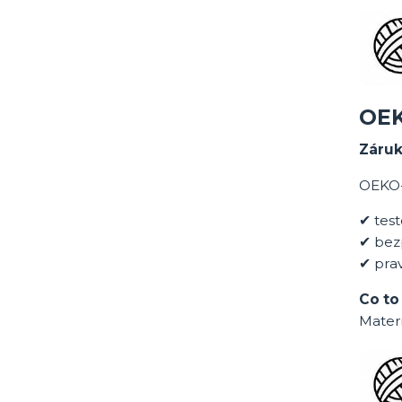
OE
Záruk
OEKO-
✔ tes
✔ bezp
✔ prav
Co to
Materi