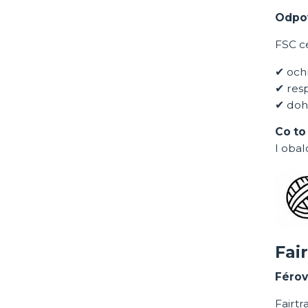
Odpov
FSC ce
✔ och
✔ res
✔ doh
Co to
I obal
Fai
Férov
Fairtr