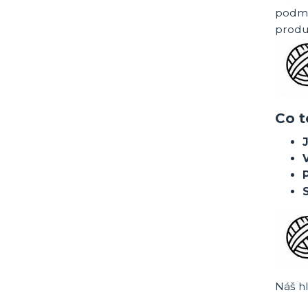
podmí
produk
Co t
V
Náš hl