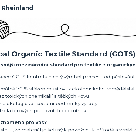
 Rheinland
bal Organic Textile Standard
(GOTS)
ísnější mezinárodní standard pro textilie z organickýc
ikace GOTS kontroluje celý výrobní proces – od pěstování 
imálně 70 % vláken musí být z ekologického zemědělství
z toxických chemikálií a těžkých kovů
né ekologické i sociální podmínky výroby
trola férových pracovních podmínek
 znamená pro vás?
istotu, že materiál je šetrný k pokožce i k přírodě a vznik