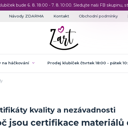
klubíček bude 6. 8. 18:00 - 7. 8. 10:00. Sledujte naši FB skupinu, st
Návody ZDARMA
Kontakt
Obchodní podmínky
 na háčkování
Prodej klubíček čtvrtek 18:00 - pátek 10
ly
tifikáty kvality a nezávadnosti
č jsou certifikace materiálů 