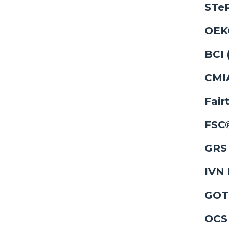
STe
OEK
BCI 
CMI
Fair
FSC
GR
IVN
GOT
OCS 