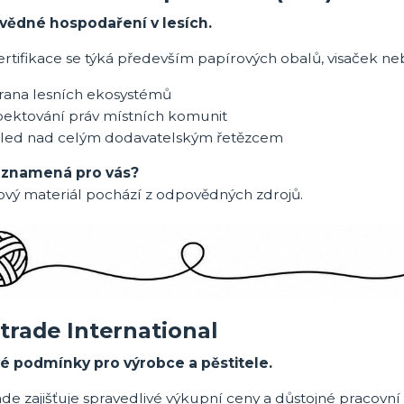
ědné hospodaření v lesích.
rtifikace se týká především papírových obalů, visaček ne
rana lesních ekosystémů
pektování práv místních komunit
led nad celým dodavatelským řetězcem
 znamená pro vás?
ový materiál pochází z odpovědných zdrojů.
rtrade International
é podmínky pro výrobce a pěstitele.
ade zajišťuje spravedlivé výkupní ceny a důstojné pracovn