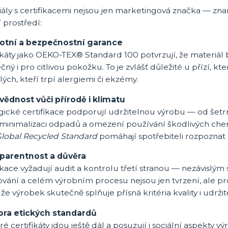
ály s certifikacemi nejsou jen marketingová značka — zna
í prostředí:
otní a bezpečnostní garance
ikáty jako OEKO-TEX® Standard 100 potvrzují, že materiál b
ný i pro citlivou pokožku. To je zvlášť důležité u přízí, 
ých, kteří trpí alergiemi či ekzémy.
ědnost vůči přírodě i klimatu
ické certifikace podporují udržitelnou výrobu — od šetrné
minimalizaci odpadů a omezení používání škodlivých chemi
lobal Recycled Standard
pomáhají spotřebiteli rozpoznat 
parentnost a důvěra
ikace vyžadují audit a kontrolu třetí stranou — nezávisl
vání a celém výrobním procesu nejsou jen tvrzení, ale pr
že výrobek skutečně splňuje přísná kritéria kvality i udržite
ra etických standardů
é certifikáty jdou ještě dál a posuzují i sociální aspekty 