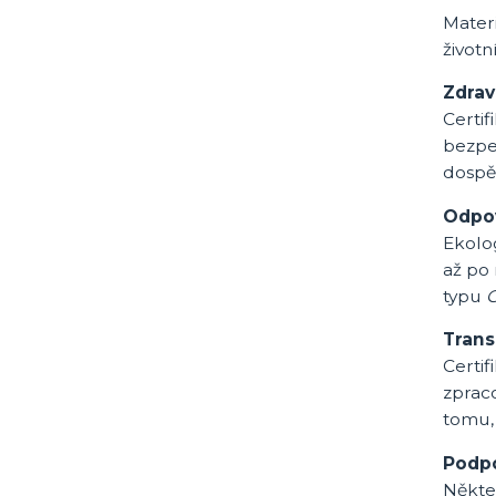
Materi
životn
Zdrav
Certif
bezpeč
dospěl
Odpov
Ekolog
až po 
typu
G
Trans
Certif
zpraco
tomu, 
Podpo
Někter