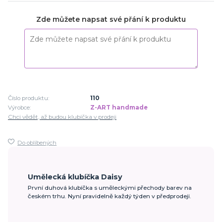
Zde můžete napsat své přání k produktu
Číslo produktu:
110
Výrobce:
Z-ART handmade
Chci vědět, až budou klubíčka v prodeji
Do oblíbených
Umělecká klubíčka Daisy
První duhová klubíčka s uměleckými přechody barev na
českém trhu. Nyní pravidelně každý týden v předprodeji.