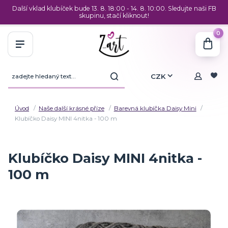
Další vklad klubíček bude 13. 8. 18:00 - 14. 8. 10:00. Sledujte naši FB
skupinu, stačí kliknout!
0
CZK
Úvod
Naše další krásné příze
Barevná klubíčka Daisy Mini
Klubíčko Daisy MINI 4nitka - 100 m
Klubíčko Daisy MINI 4nitka -
100 m