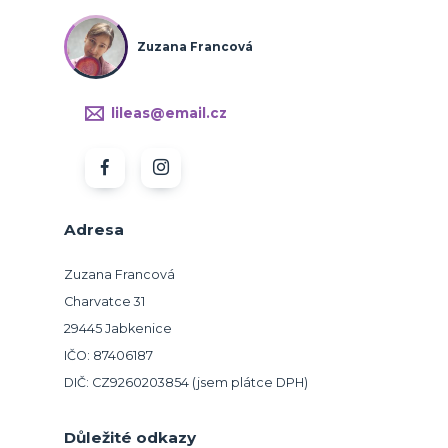
Zuzana Francová
lileas@email.cz
Adresa
Zuzana Francová
Charvatce 31
29445 Jabkenice
IČO: 87406187
DIČ: CZ9260203854 (jsem plátce DPH)
Důležité odkazy