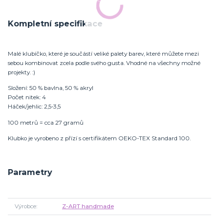
Kompletní specifikace
Malé klubíčko, které je součástí veliké palety barev, které můžete mezi
sebou kombinovat zcela podle svého gusta. Vhodné na všechny možné
projekty. :)
Složení: 50 % bavlna, 50 % akryl
Počet nitek: 4
Háček/jehlic: 2,5-3,5
100 metrů = cca 27 gramů
Klubko je vyrobeno z přízí s certifikátem OEKO-TEX Standard 100.
Parametry
Výrobce
Z-ART handmade