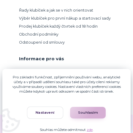
Řady klubíček a jak se v nich orientovat
Výběr klubíček pro první nákup a startovací sady
Prodej klubíček každý čtvrtek od 18 hodin
Obchodní podmínky
Odstoupení od smlouvy
Informace pro vás
Přijímáme platbu kartou.
Pro základní funkčnost, zpříjemnění používání webu, analytické
účely a v případě udělení souhlasu také pro účely cílení reklamy
využíváme soubory cookies. Nastavení vlastních preferencí cookies
můžete kdykoli upravit odkazem ve spodní části stránek.
Nastavení
Souhlasím
Zuzana Francová © 2010-2026
Souhlas můžete odmítnout
zde
.
Vytvořeno na
Eshop-rychle.cz