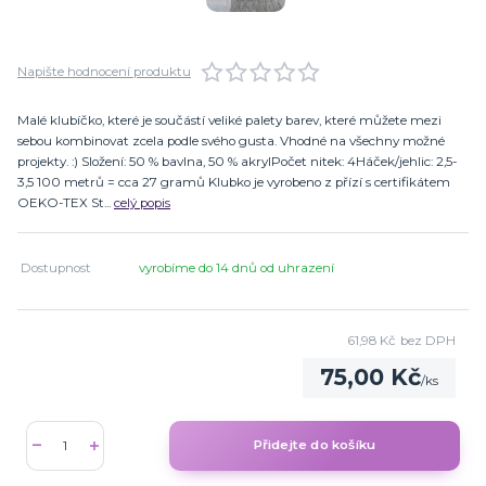
Napište hodnocení produktu
Malé klubíčko, které je součástí veliké palety barev, které můžete mezi
sebou kombinovat zcela podle svého gusta. Vhodné na všechny možné
projekty. :) Složení: 50 % bavlna, 50 % akrylPočet nitek: 4Háček/jehlic: 2,5-
3,5 100 metrů = cca 27 gramů Klubko je vyrobeno z přízí s certifikátem
OEKO-TEX St...
celý popis
Dostupnost
vyrobíme do 14 dnů od uhrazení
61,98 Kč
bez DPH
75,00 Kč
/
ks
Přidejte do košíku