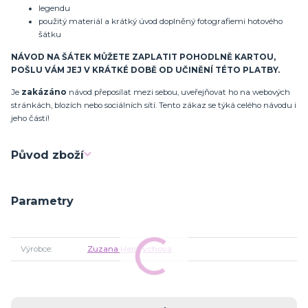
legendu
použitý materiál a krátký úvod doplněný fotografiemi hotového
šátku
NÁVOD NA ŠÁTEK MŮŽETE ZAPLATIT POHODLNĚ KARTOU,
POŠLU VÁM JEJ V KRÁTKÉ DOBĚ OD UČINĚNÍ TÉTO PLATBY.
Je
zakázáno
návod přeposílat mezi sebou, uveřejňovat ho na webových
stránkách, blozích nebo sociálních sítí. Tento zákaz se týká celého návodu i
jeho částí!
Původ zboží
Parametry
Výrobce
Zuzana Hejdrychová