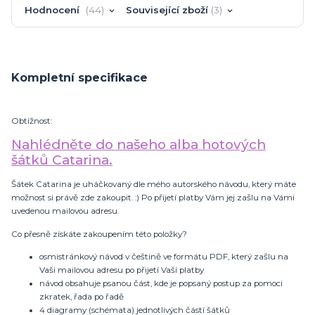
Hodnocení
44
Související zboží
3
Kompletní specifikace
Obtížnost:
Nahlédněte do našeho alba hotových
šátků Catarina.
Šátek Catarina je uháčkovaný dle mého autorského návodu, který máte
možnost si právě zde zakoupit. :) Po přijetí platby Vám jej zašlu na Vámi
uvedenou mailovou adresu.
Co přesně získáte zakoupením této položky?
osmistránkový návod v češtině ve formátu PDF, který zašlu na
Vaši mailovou adresu po přijetí Vaší platby
návod obsahuje psanou část, kde je popsaný postup za pomoci
zkratek, řada po řadě
4 diagramy (schémata) jednotlivých částí šátků