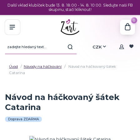
Další vklad klubíček bude 13. 8. 18:00 - 14. 8. 10:00. Sledujte naši FB
skupinu, stačí kliknout!
0
CZK
Úvod
Návody na háčkování
Návod na háčkovaný šátek
Catarina
Návod na háčkovaný šátek
Catarina
Doprava ZDARMA