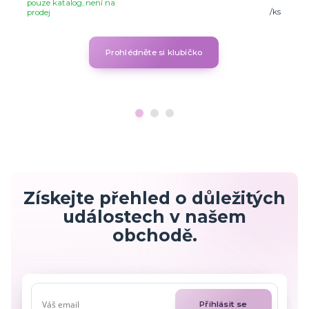
pouze katalog, není na
/
ks
prodej
Prohlédněte si klubíčko
Získejte přehled o důležitých
událostech v našem
obchodě.
Přihlásit se