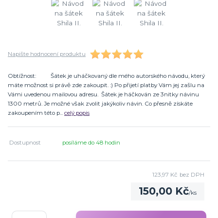
Napište hodnocení produktu
Obtížnost: Šátek je uháčkovaný dle mého autorského návodu, který
máte možnost si právě zde zakoupit. :) Po přijetí platby Vám jej zašlu na
Vámi uvedenou mailovou adresu. Šátek je háčkován ze 3nitky návinu
1300 metrů. Je možné však zvolit jakýkoliv návin. Co přesně získáte
zakoupením této p...
celý popis
Dostupnost
posíláme do 48 hodin
123,97 Kč
bez DPH
150,00 Kč
/
ks