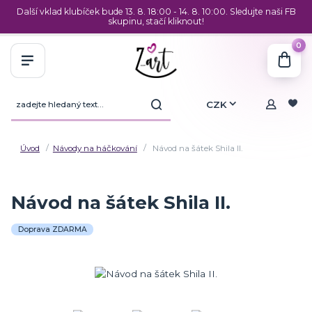
Další vklad klubíček bude 13. 8. 18:00 - 14. 8. 10:00. Sledujte naši FB
skupinu, stačí kliknout!
0
CZK
Úvod
Návody na háčkování
Návod na šátek Shila II.
Návod na šátek Shila II.
Doprava ZDARMA