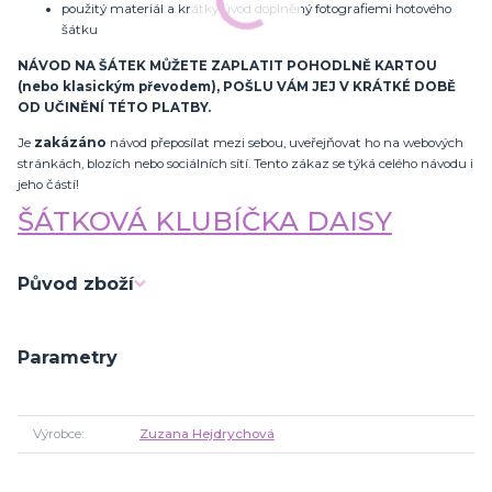
použitý materiál a krátký úvod doplněný fotografiemi hotového
šátku
NÁVOD NA ŠÁTEK MŮŽETE ZAPLATIT POHODLNĚ KARTOU
(nebo klasickým převodem), POŠLU VÁM JEJ V KRÁTKÉ DOBĚ
OD UČINĚNÍ TÉTO PLATBY.
Je
zakázáno
návod přeposílat mezi sebou, uveřejňovat ho na webových
stránkách, blozích nebo sociálních sítí. Tento zákaz se týká celého návodu i
jeho částí!
ŠÁTKOVÁ KLUBÍČKA DAISY
Původ zboží
Parametry
Výrobce
Zuzana Hejdrychová