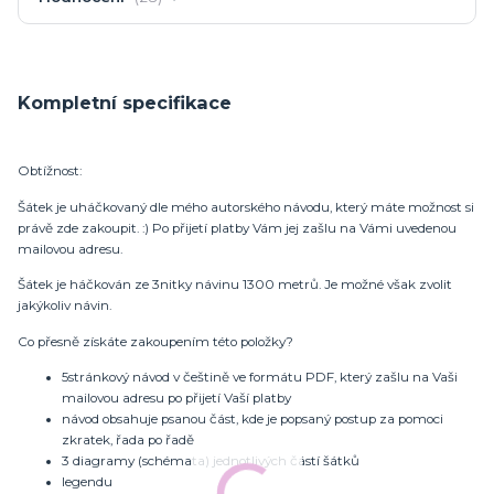
Kompletní specifikace
Obtížnost:
Šátek je uháčkovaný dle mého autorského návodu, který máte možnost si
právě zde zakoupit. :) Po přijetí platby Vám jej zašlu na Vámi uvedenou
mailovou adresu.
Šátek je háčkován ze 3nitky návinu 1300 metrů. Je možné však zvolit
jakýkoliv návin.
Co přesně získáte zakoupením této položky?
5stránkový návod v češtině ve formátu PDF, který zašlu na Vaši
mailovou adresu po přijetí Vaší platby
návod obsahuje psanou část, kde je popsaný postup za pomoci
zkratek, řada po řadě
3 diagramy (schémata) jednotlivých částí šátků
legendu