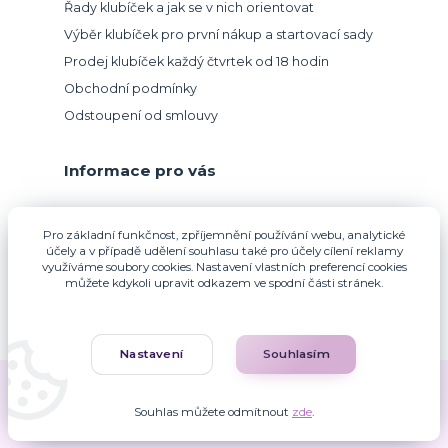
Řady klubíček a jak se v nich orientovat
Výběr klubíček pro první nákup a startovací sady
Prodej klubíček každý čtvrtek od 18 hodin
Obchodní podmínky
Odstoupení od smlouvy
Informace pro vás
Přijímáme platbu kartou.
Pro základní funkčnost, zpříjemnění používání webu, analytické
účely a v případě udělení souhlasu také pro účely cílení reklamy
využíváme soubory cookies. Nastavení vlastních preferencí cookies
můžete kdykoli upravit odkazem ve spodní části stránek.
Nastavení
Souhlasím
Zuzana Francová © 2010-2026
Souhlas můžete odmítnout
zde
.
Vytvořeno na
Eshop-rychle.cz