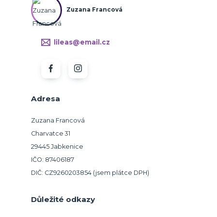
Zuzana Francová
lileas@email.cz
Adresa
Zuzana Francová
Charvatce 31
29445 Jabkenice
IČO: 87406187
DIČ: CZ9260203854 (jsem plátce DPH)
Důležité odkazy