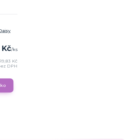
Daisy
 Kč
/
ks
19,83 Kč
bez DPH
čko