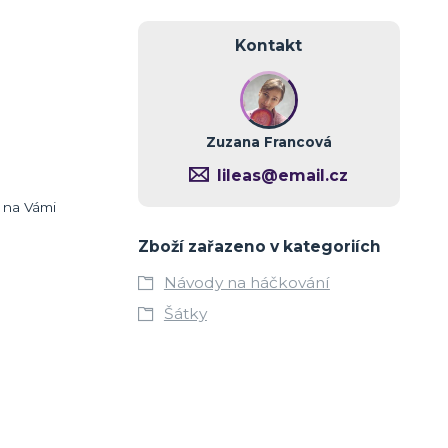
Kontakt
Zuzana Francová
lileas@email.cz
u na Vámi
Zboží zařazeno v kategoriích
Návody na háčkování
Šátky