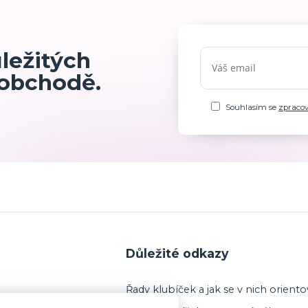
ůležitých
 obchodě.
Souhlasím se
zpraco
Důležité odkazy
Řady klubíček a jak se v nich oriento