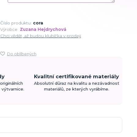
Číslo produktu:
cora
Výrobce:
Zuzana Hejdrychová
Chci vědět, až budou klubíčka v prodeji
Do oblíbených
dy
Kvalitní certifikované materiály
originálních
Absolutní důraz na kvalitu a nezávadnost
výtvarnice.
materiálů, ze kterých vyrábíme.