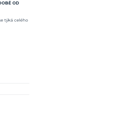
 DOBĚ OD
se týká celého