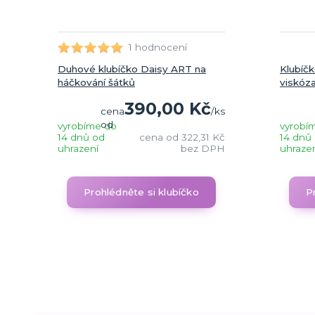
1 hodnocení
Duhové klubíčko Daisy ART na
Klubíč
háčkování šátků
viskóz
390,00 Kč
cena
/
ks
od
vyrobíme do
vyrobí
14 dnů od
cena od
322,31 Kč
14 dnů
uhrazení
bez DPH
uhraze
Prohlédněte si klubíčko
P