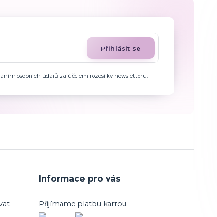
Přihlásit se
váním osobních údajů
za účelem rozesílky newsletteru.
Informace pro vás
vat
Přijímáme platbu kartou.