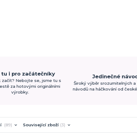
tu i pro začátečníky
Jedinečné návo
k začít? Nebojte se, jsme tu s
Široký výběr srozumitelných a 
estě za hotovými originálními
návodů na háčkování od české 
výrobky.
í
89
Související zboží
3