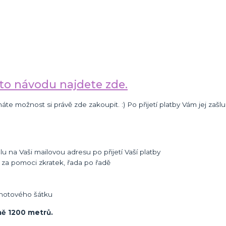
to návodu najdete zde.
 možnost si právě zde zakoupit. :) Po přijetí platby Vám jej zašl
u na Vaši mailovou adresu po přijetí Vaší platby
za pomoci zkratek, řada po řadě
i hotového šátku
ně 1200 metrů.