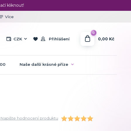
ačí kliknout!
Více
0
0,00 Kč
CZK
Přihlášení
:00
Naše další krásné příze
Napište hodnocení produktu