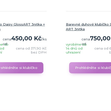
ko Daisy GlossART 3nitka +
Barevné duhové klubíčko 
a
ART 3nitka
450,00 Kč
750,00
cena
/
ks
cena
od
od
me do
vyrobíme do
 od
cena od
371,90 Kč
14 dnů od
cena od
6
ní
bez DPH
uhrazení
rohlédněte si klubíčko
Prohlédněte si klubí