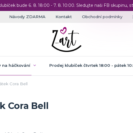
klubíček bude 6. 8. 18:00 - 7. 8. 10:00. Sledujte naši FB skupinu, st
Návody ZDARMA
Kontakt
Obchodní podmínky
 na háčkování
Prodej klubíček čtvrtek 18:00 - pátek 10
tek Cora Bell
 Cora Bell