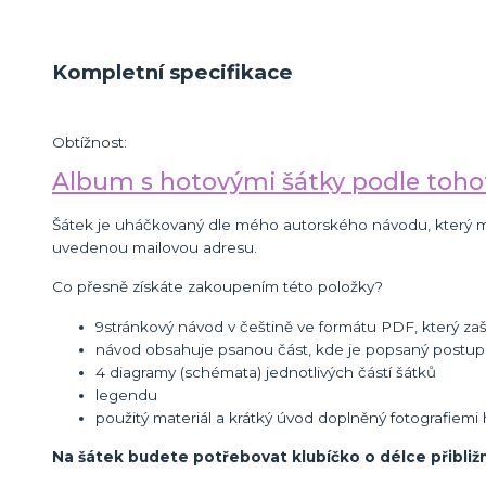
Kompletní specifikace
Obtížnost:
Album s hotovými šátky podle toho
Šátek je uháčkovaný dle mého autorského návodu, který máte
uvedenou mailovou adresu.
Co přesně získáte zakoupením této položky?
9stránkový návod v češtině ve formátu PDF, který zašl
návod obsahuje psanou část, kde je popsaný postup 
4 diagramy (schémata) jednotlivých částí šátků
legendu
použitý materiál a krátký úvod doplněný fotografiem
Na šátek budete potřebovat klubíčko o délce přibliž