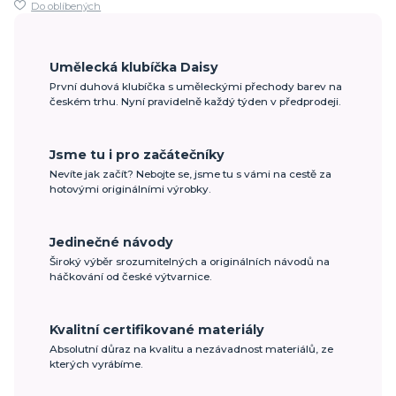
Do oblíbených
Umělecká klubíčka Daisy
První duhová klubíčka s uměleckými přechody barev na
českém trhu. Nyní pravidelně každý týden v předprodeji.
Jsme tu i pro začátečníky
Nevíte jak začít? Nebojte se, jsme tu s vámi na cestě za
hotovými originálními výrobky.
Jedinečné návody
Široký výběr srozumitelných a originálních návodů na
háčkování od české výtvarnice.
Kvalitní certifikované materiály
Absolutní důraz na kvalitu a nezávadnost materiálů, ze
kterých vyrábíme.