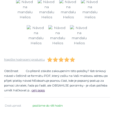
Napište hodnocení produktu
Obtížnost: Co přesně získáte zakoupením této položky? 6stránkový
návod v češtině ve formátu PDF, který zašlu na Vaši mailovou adresu po
přijetí platby návod NEobsahuje psanou část, kde je popsaný postup za
pomoci zkratek, řada po řadě, ale OBSAHUJE ponámky - je však potřeba
umět háčkovat p...
celý popis
Dostupnost
posíláme do 48 hodin