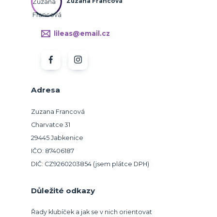
Zuzana Francová
lileas@email.cz
Adresa
Zuzana Francová
Charvatce 31
29445 Jabkenice
IČO: 87406187
DIČ: CZ9260203854 (jsem plátce DPH)
Důležité odkazy
Řady klubíček a jak se v nich orientovat