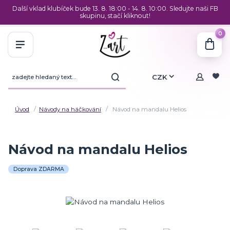
Další vklad klubíček bude 13. 8. 18:00 - 14. 8. 10:00. Sledujte naši FB
skupinu, stačí kliknout!
0
CZK
Úvod
Návody na háčkování
Návod na mandalu Helios
Návod na mandalu Helios
Doprava ZDARMA