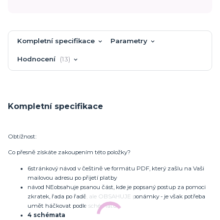
Kompletní specifikace
Parametry
Hodnocení
13
Kompletní specifikace
Obtížnost:
Co přesně získáte zakoupením této položky?
6stránkový návod v češtině ve formátu PDF, který zašlu na Vaši
mailovou adresu po přijetí platby
návod NEobsahuje psanou část, kde je popsaný postup za pomoci
zkratek, řada po řadě, ale OBSAHUJE ponámky - je však potřeba
umět háčkovat podle schématu
4 schémata