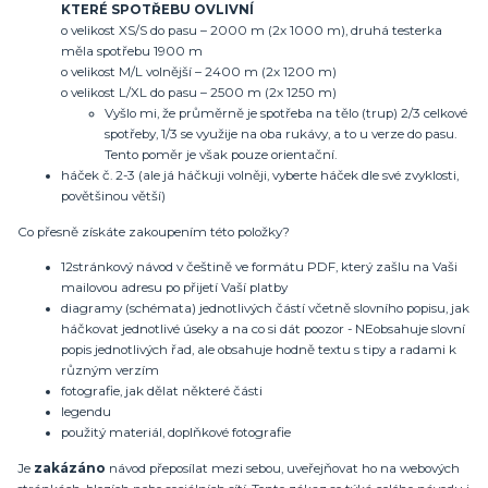
KTERÉ SPOTŘEBU OVLIVNÍ
o velikost XS/S do pasu – 2000 m (2x 1000 m), druhá testerka
měla spotřebu 1900 m
o velikost M/L volnější – 2400 m (2x 1200 m)
o velikost L/XL do pasu – 2500 m (2x 1250 m)
Vyšlo mi, že průměrně je spotřeba na tělo (trup) 2/3 celkové
spotřeby, 1/3 se využije na oba rukávy, a to u verze do pasu.
Tento poměr je však pouze orientační.
háček č. 2-3 (ale já háčkuji volněji, vyberte háček dle své zvyklosti,
povětšinou větší)
Co přesně získáte zakoupením této položky?
12stránkový návod v češtině ve formátu PDF, který zašlu na Vaši
mailovou adresu po přijetí Vaší platby
diagramy (schémata) jednotlivých částí včetně slovního popisu, jak
háčkovat jednotlivé úseky a na co si dát poozor - NEobsahuje slovní
popis jednotlivých řad, ale obsahuje hodně textu s tipy a radami k
různým verzím
fotografie, jak dělat některé části
legendu
použitý materiál, doplňkové fotografie
Je
zakázáno
návod přeposílat mezi sebou, uveřejňovat ho na webových