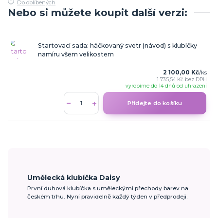
Do oblíbených
Nebo si můžete koupit další verzi:
Startovací sada: háčkovaný svetr (návod) s klubíčky
namíru všem velikostem
2 100,00 Kč
/
ks
1 735,54 Kč
bez DPH
vyrobíme do 14 dnů od uhrazení
Přidejte do košíku
Umělecká klubíčka Daisy
První duhová klubíčka s uměleckými přechody barev na
českém trhu. Nyní pravidelně každý týden v předprodeji.