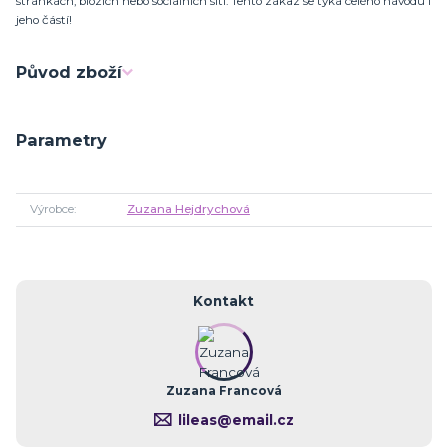
stránkách, blozích nebo sociálních sítí. Tento zákaz se týká celého návodu i
jeho částí!
Původ zboží
Parametry
Výrobce
Zuzana Hejdrychová
Kontakt
Zuzana Francová
lileas@email.cz