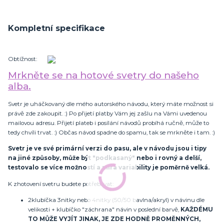
Kompletní specifikace
Obtížnost:
Mrkněte se na hotové svetry do našeho
alba.
Svetr je uháčkovaný dle mého autorského návodu, který máte možnost si
právě zde zakoupit. :) Po přijetí platby Vám jej zašlu na Vámi uvedenou
mailovou adresu. Přijetí plateb i posílání návodů probíhá ručně, může to
tedy chvíli trvat. :) Občas návod spadne do spamu, tak se mrkněte i tam. :)
Svetr je ve své primární verzi do pasu, ale v návodu jsou i tipy
na jiné způsoby, může být "podkasaný" nebo i rovný a delší,
testovalo se více možností a míra variability je poměrně velká.
K zhotovení svetru budete potřebovat:
2klubíčka 3nitky nebo 4nitky (50/50 bavlna/akryl) v návinu dle
velikosti + klubíčko "záchrana" návin v poslední barvě,
KAŽDÉMU
TO MŮŽE VYJÍT JINAK, JE ZDE HODNĚ PROMĚNNÝCH,