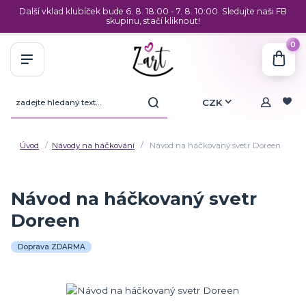
Další vklad klubíček bude 6. 8. 18:00 - 7. 8. 10:00. Sledujte naši FB
skupinu, stačí kliknout!
0
CZK
Úvod
Návody na háčkování
Návod na háčkovaný svetr Doreen
Návod na háčkovaný svetr
Doreen
Doprava ZDARMA