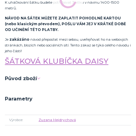
K uháčkování šátku budete potřebovat 3nitku v návinu 1400-1500
metrů.
NÁVOD NA ŠÁTEK MŮŽETE ZAPLATIT POHODLNĚ KARTOU
(nebo klasickým převodem), POŠLU VÁM JEJ V KRÁTKÉ DOBĚ
OD UČINĚNÍ TÉTO PLATBY.
Je
zakázáno
návod přeposílat mezi sebou, uveřejňovat ho na webových
stránkách, blozích nebo sociálních sítí. Tento zákaz se týká celého návodu i
jeho částí!
ŠÁTKOVÁ KLUBÍČKA DAISY
Původ zboží
Parametry
Výrobce
Zuzana Hejdrychová