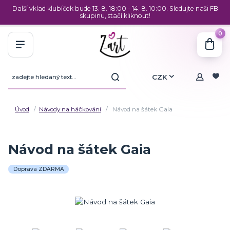
Další vklad klubíček bude 13. 8. 18:00 - 14. 8. 10:00. Sledujte naši FB
skupinu, stačí kliknout!
0
CZK
Úvod
Návody na háčkování
Návod na šátek Gaia
Návod na šátek Gaia
Doprava ZDARMA