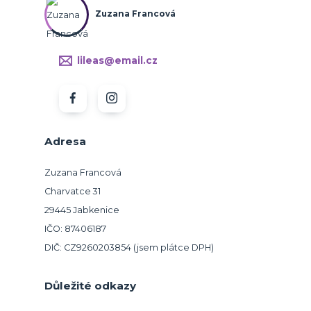
Zuzana Francová
lileas@email.cz
Adresa
Zuzana Francová
Charvatce 31
29445 Jabkenice
IČO: 87406187
DIČ: CZ9260203854 (jsem plátce DPH)
Důležité odkazy