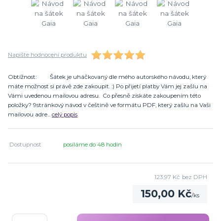
Napište hodnocení produktu
Obtížnost: Šátek je uháčkovaný dle mého autorského návodu, který
máte možnost si právě zde zakoupit. :) Po přijetí platby Vám jej zašlu na
Vámi uvedenou mailovou adresu. Co přesně získáte zakoupením této
položky? 9stránkový návod v češtině ve formátu PDF, který zašlu na Vaši
mailovou adre...
celý popis
Dostupnost
posíláme do 48 hodin
123,97 Kč
bez DPH
150,00 Kč
/
ks