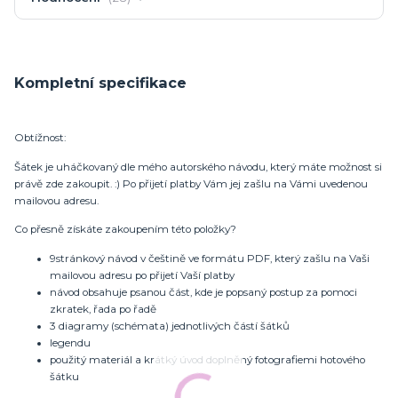
Kompletní specifikace
Obtížnost:
Šátek je uháčkovaný dle mého autorského návodu, který máte možnost si
právě zde zakoupit. :) Po přijetí platby Vám jej zašlu na Vámi uvedenou
mailovou adresu.
Co přesně získáte zakoupením této položky?
9stránkový návod v češtině ve formátu PDF, který zašlu na Vaši
mailovou adresu po přijetí Vaší platby
návod obsahuje psanou část, kde je popsaný postup za pomoci
zkratek, řada po řadě
3 diagramy (schémata) jednotlivých částí šátků
legendu
použitý materiál a krátký úvod doplněný fotografiemi hotového
šátku