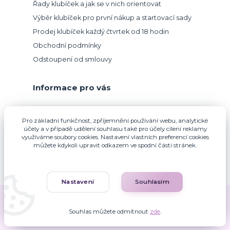
Řady klubíček a jak se v nich orientovat
Výběr klubíček pro první nákup a startovací sady
Prodej klubíček každý čtvrtek od 18 hodin
Obchodní podmínky
Odstoupení od smlouvy
Informace pro vás
Přijímáme platbu kartou.
Pro základní funkčnost, zpříjemnění používání webu, analytické
účely a v případě udělení souhlasu také pro účely cílení reklamy
využíváme soubory cookies. Nastavení vlastních preferencí cookies
můžete kdykoli upravit odkazem ve spodní části stránek.
Nastavení
Souhlasím
Zuzana Francová © 2010-2026
Souhlas můžete odmítnout
zde
.
Vytvořeno na
Eshop-rychle.cz