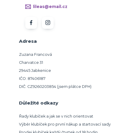
lileas@email.cz
Adresa
Zuzana Francová
Charvatce 31
29445 Jabkenice
IČO: 87406187
DIČ: CZ9260203854 (jsem plátce DPH)
Důležité odkazy
Řady klubíček a jak se v nich orientovat
Výběr klubíček pro první nákup a startovací sady
Prodej klubíček každý čtvrtek od 18 hodin