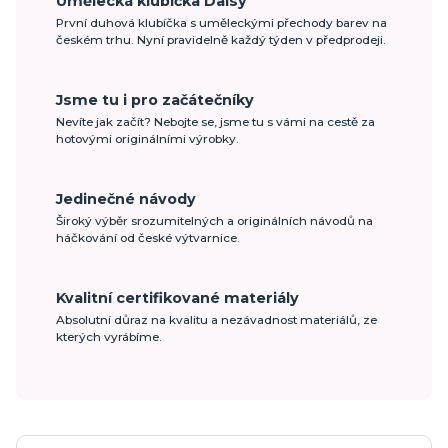
Umělecká klubíčka Daisy
První duhová klubíčka s uměleckými přechody barev na
českém trhu. Nyní pravidelně každý týden v předprodeji.
Jsme tu i pro začátečníky
Nevíte jak začít? Nebojte se, jsme tu s vámi na cestě za
hotovými originálními výrobky.
Jedinečné návody
Široký výběr srozumitelných a originálních návodů na
háčkování od české výtvarnice.
Kvalitní certifikované materiály
Absolutní důraz na kvalitu a nezávadnost materiálů, ze
kterých vyrábíme.