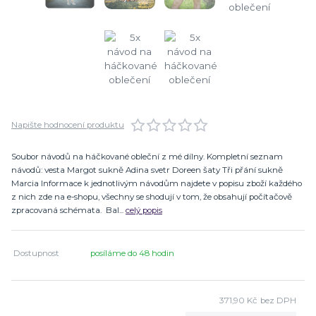
Napište hodnocení produktu
Soubor návodů na háčkované obleční z mé dílny. Kompletní seznam
návodů: vesta Margot sukně Adina svetr Doreen šaty Tři přání sukně
Marcia Informace k jednotlivým návodům najdete v popisu zboží každého
z nich zde na e-shopu, všechny se shodují v tom, že obsahují počítačově
zpracovaná schémata. Bal...
celý popis
Dostupnost
posíláme do 48 hodin
371,90 Kč
bez DPH