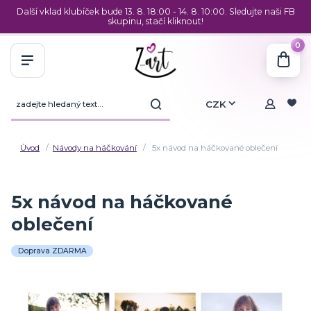
Další vklad klubíček bude 13. 8. 18:00 - 14. 8. 10:00. Sledujte naši FB
skupinu, stačí kliknout!
0
CZK
Úvod
Návody na háčkování
5x návod na háčkované oblečení
5x návod na háčkované
oblečení
Doprava ZDARMA