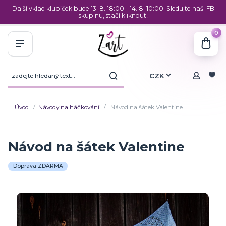
Další vklad klubíček bude 13. 8. 18:00 - 14. 8. 10:00. Sledujte naši FB
skupinu, stačí kliknout!
0
CZK
Úvod
Návody na háčkování
Návod na šátek Valentine
Návod na šátek Valentine
Doprava ZDARMA