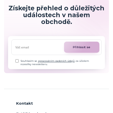
Získejte přehled o důležitých
událostech v našem
obchodě.
Přihlásit se
Souhlasím se
zpracováním osobních údajů
za účelem
rozesílky newsletteru.
Kontakt