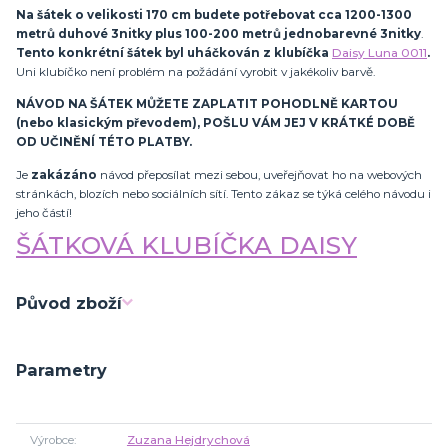
Na šátek o velikosti 170 cm budete potřebovat cca 1200-1300
metrů duhové 3nitky plus 100-200 metrů jednobarevné 3nitky
.
Tento konkrétní šátek byl uháčkován z klubíčka
Daisy Luna 0011
.
Uni klubíčko není problém na požádání vyrobit v jakékoliv barvě.
NÁVOD NA ŠÁTEK MŮŽETE ZAPLATIT POHODLNĚ KARTOU
(nebo klasickým převodem), POŠLU VÁM JEJ V KRÁTKÉ DOBĚ
OD UČINĚNÍ TÉTO PLATBY.
Je
zakázáno
návod přeposílat mezi sebou, uveřejňovat ho na webových
stránkách, blozích nebo sociálních sítí. Tento zákaz se týká celého návodu i
jeho částí!
ŠÁTKOVÁ KLUBÍČKA DAISY
Původ zboží
Parametry
Výrobce
Zuzana Hejdrychová