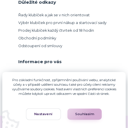
Důležité odkazy
Řady klubíček a jak se v nich orientovat
Výběr klubíček pro první nákup a startovací sady
Prodej klubíček každý čtvrtek od 18 hodin
Obchodní podmínky
Odstoupení od smlouvy
Informace pro vás
Přijímáme platbu kartou.
Pro základní funkčnost, zpříjemnění používání webu, analytické
účely a v případě udělení souhlasu také pro účely cílení reklamy
využíváme soubory cookies. Nastavení vlastních preferencí cookies
můžete kdykoli upravit odkazem ve spodní části stránek.
Nastavení
Souhlasím
Zuzana Francová © 2010-2026