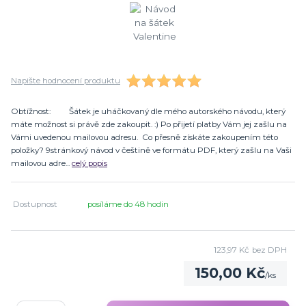
Napište hodnocení produktu
Obtížnost: Šátek je uháčkovaný dle mého autorského návodu, který
máte možnost si právě zde zakoupit. :) Po přijetí platby Vám jej zašlu na
Vámi uvedenou mailovou adresu. Co přesně získáte zakoupením této
položky? 9stránkový návod v češtině ve formátu PDF, který zašlu na Vaši
mailovou adre...
celý popis
Dostupnost
posíláme do 48 hodin
123,97 Kč
bez DPH
150,00 Kč
/
ks