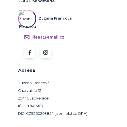
Z-ART handmade
Zuzana Francová
lileas@email.cz
Adresa
Zuzana Francová
Charvatce 31
29445 Jabkenice
IČO: 87406187
DIČ: CZ9260203854 (jsem plátce DPH)