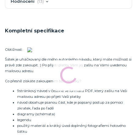
Hodnocení
13
Kompletní specifikace
Obtížnost:
Šátek je uháčkovaný dle mého autorského návodu, který máte možnost si
právě zde zakoupit. :) Po přijetí platby Vám jej zašlu na Vámi uvedenou
mailovou adresu.
Co přesně získáte zakoupením této položky?
9stránkový návod v češtině ve formátu PDF, který zašlu na Vaši
mailovou adresu po přijetí Vaší platby
návod obsahuje psanou část, kde je popsaný postup za pomoci
zkratek, řada po řadě
diagramy (schémata)
legendu
použitý materiál a krátký úvod doplněný fotografiemi hotového
šátku