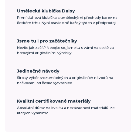
Umělecká klubíčka Daisy
První duhová klubíčka s uměleckými přechody barev na
českém trhu. Nyní pravidelně každý týden v předprodeji.
Jsme tu i pro začátečníky
Nevíte jak začít? Nebojte se, jsme tu s vámi na cestě za
hotovými originálními výrobky.
Jedinečné návody
Široký výběr srozumitelných a originálních návodů na
háčkování od české výtvarnice.
Kvalitní certifikované materiály
Absolutní důraz na kvalitu a nezávadnost materiálů, ze
kterých vyrábíme.