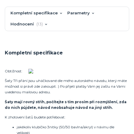
Kompletní specifikace
Parametry
Hodnocení
13
Kompletní specifikace
Obtížnost:
Šaty Tři přání jsou uháčkované dle mého autorského návodu, který máte
možnost si právě zde zakoupit. :) Po přijetí platby Vám jej zašlu na Vámi
uvedenou mailovou adresu.
Šaty mají rovný střih, počítejte s tím prosím při rozmýšlení, zda
do nich půjdete, návod neobsahuje návod na jiný střih.
K zhotovení šatů budete potřebovat:
jakékoliv klubíčko 3nitky (50/50 bavlna/akryl) v návinu dle
velikosti