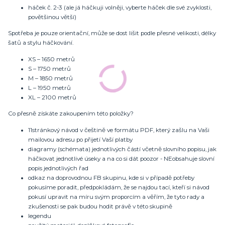
háček č. 2-3 (ale já háčkuji volněji, vyberte háček dle své zvyklosti,
povětšinou větší)
Spotřeba je pouze orientační, může se dost lišit podle přesné velikosti, délky
šatů a stylu háčkování.
XS – 1650 metrů
S – 1750 metrů
M – 1850 metrů
L – 1950 metrů
XL – 2100 metrů
Co přesně získáte zakoupením této položky?
11stránkový návod v češtině ve formátu PDF, který zašlu na Vaši
mailovou adresu po přijetí Vaší platby
diagramy (schémata) jednotlivých částí včetně slovního popisu, jak
háčkovat jednotlivé úseky a na co si dát poozor - NEobsahuje slovní
popis jednotlivých řad
odkaz na doprovodnou FB skupinu, kde si v případě potřeby
pokusíme poradit, předpokládám, že se najdou tací, kteří si návod
pokusí upravit na míru svým proporcím a věřím, že tyto rady a
zkušenosti se pak budou hodit právě v této skupině
legendu