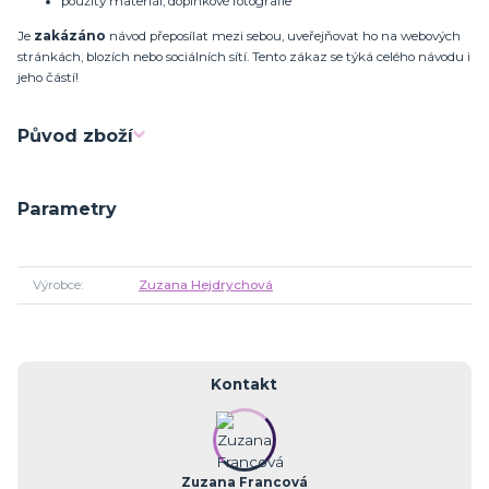
použitý materiál, doplňkové fotografie
Je
zakázáno
návod přeposílat mezi sebou, uveřejňovat ho na webových
stránkách, blozích nebo sociálních sítí. Tento zákaz se týká celého návodu i
jeho částí!
Původ zboží
Parametry
Výrobce
Zuzana Hejdrychová
Kontakt
Zuzana Francová