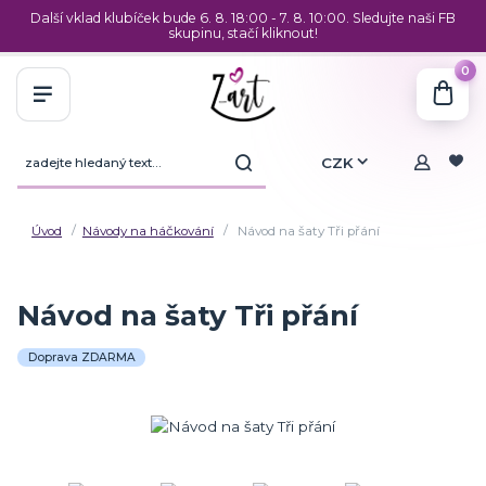
Další vklad klubíček bude 6. 8. 18:00 - 7. 8. 10:00. Sledujte naši FB
skupinu, stačí kliknout!
0
CZK
Úvod
Návody na háčkování
Návod na šaty Tři přání
Návod na šaty Tři přání
Doprava ZDARMA