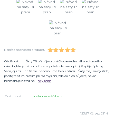
Napište hodnocení produktu
Obtížnost: Šaty Tři přání jsou uháčkované dle mého autorského
návodu, který máte možnost si právě zde zakoupit. :) Po přijetí platby
Vám jej zašlu na Vámi uvedenou mailovou adresu. Šaty mají rovný střih,
počítejte s tím prosím při rozmýšlení, zda do nich půjdete, návod
neobsahuje návod na ...
celý popis
Dostupnost
posíláme do 48 hodin
123,97 Kč
bez DPH