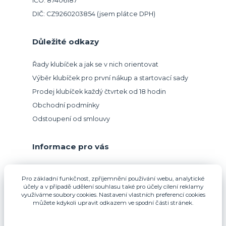
IČO: 87406187
DIČ: CZ9260203854 (jsem plátce DPH)
Důležité odkazy
Řady klubíček a jak se v nich orientovat
Výběr klubíček pro první nákup a startovací sady
Prodej klubíček každý čtvrtek od 18 hodin
Obchodní podmínky
Odstoupení od smlouvy
Informace pro vás
Přijímáme platbu kartou.
Pro základní funkčnost, zpříjemnění používání webu, analytické
účely a v případě udělení souhlasu také pro účely cílení reklamy
využíváme soubory cookies. Nastavení vlastních preferencí cookies
můžete kdykoli upravit odkazem ve spodní části stránek.