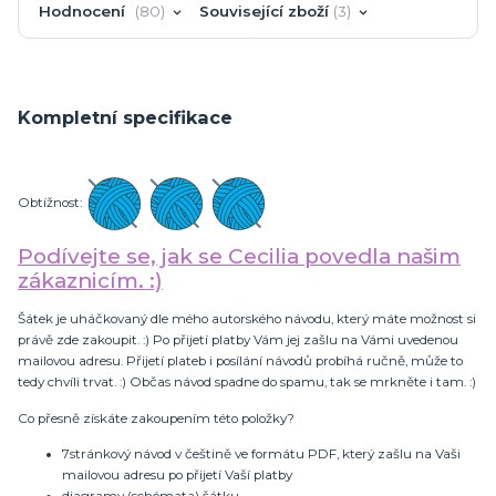
Hodnocení
80
Související zboží
3
Kompletní specifikace
Obtížnost:
Podívejte se, jak se Cecilia povedla našim
zákaznicím. :)
Šátek je uháčkovaný dle mého autorského návodu, který máte možnost si
právě zde zakoupit. :) Po přijetí platby Vám jej zašlu na Vámi uvedenou
mailovou adresu. Přijetí plateb i posílání návodů probíhá ručně, může to
tedy chvíli trvat. :) Občas návod spadne do spamu, tak se mrkněte i tam. :)
Co přesně získáte zakoupením této položky?
7stránkový návod v češtině ve formátu PDF, který zašlu na Vaši
mailovou adresu po přijetí Vaší platby