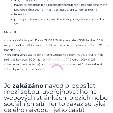
diagramy (schémata) šátku
návod NEobsahuje plně rozepsaný postup řadu po řadě, schémata
jsou doplněna poznámkami, znalost čtení schémat nutná
legendu
použitý materiál a krátký úvod doplněný fotografiemi hotového
šátku
Materiál:
✓ na hlavní fotografii Daisy GLOSS: 3nitky ve složení 50% bavlna, 50%
akryl a 1 nitka 100% viskóza, 1600 metrů, velikost hotového šátku 170 cm,
háček č. 2,2
✓ chladná verze Zakręcone Motki: 3nitka ve složení 100% akryl (silnější
než klasika), cca 1200 metrů, velikost šátku 140 cm, háček č. 2,5
✓ testerka (není na fotce) použila 1700 metrů klasické 3nitky, velikost
šátku byla 185 cm, háček č. 2,5
Je
zakázáno
návod přeposílat
mezi sebou, uveřejňovat ho na
webových stránkách, blozích nebo
sociálních sítí. Tento zákaz se týká
celého návodu i jeho částí!