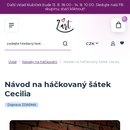
Další vklad klubíček bude 13. 8. 18:00 - 14. 8. 10:00. Sledujte naši FB
skupinu, stačí kliknout!
0
CZK
Úvod
Návody na háčkování
Návod na háčkovaný šátek Cecilia
Návod na háčkovaný šátek
Cecilia
Doprava ZDARMA