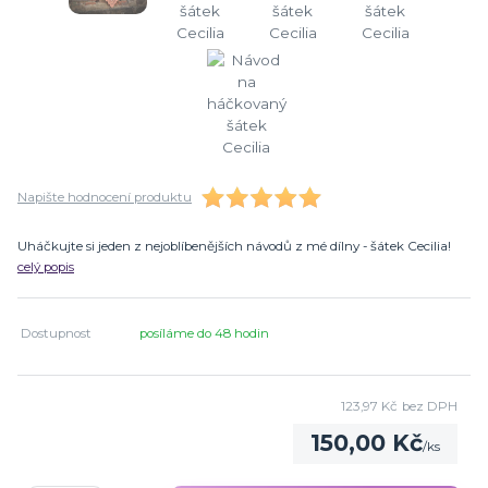
Napište hodnocení produktu
Uháčkujte si jeden z nejoblíbenějších návodů z mé dílny - šátek Cecilia!
celý popis
Dostupnost
posíláme do 48 hodin
123,97 Kč
bez DPH
150,00 Kč
/
ks