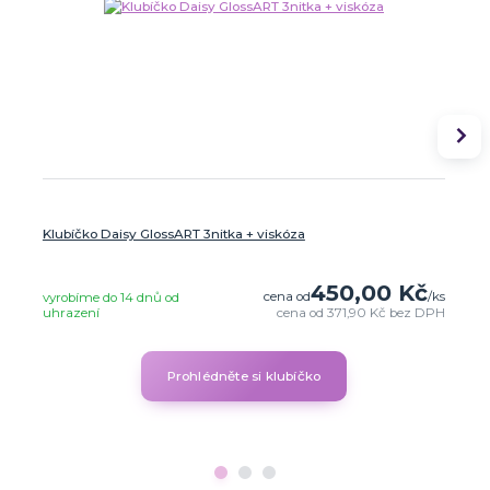
Klubíčko Daisy GlossART 3nitka + viskóza
450,00 Kč
cena od
/
ks
vyrobíme do 14 dnů od
uhrazení
cena od
371,90 Kč
bez DPH
Prohlédněte si klubíčko