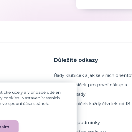
Důležité odkazy
Řady klubíček a jak se v nich oriento
Výběr klubíček pro první nákup a
tické účely a v případě udělení
startovací sady
y cookies. Nastavení vlastních
ve spodní části stránek.
Prodej klubíček každý čtvrtek od 18
 (jsem plátce DPH)
hodin
Obchodní podmínky
asím
Odstoupení od smlouvy