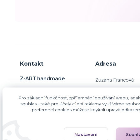
Kontakt
Adresa
Z-ART handmade
Zuzana Francová
Charvatce 31
Pro základní funkčnost, zpříjemnění používání webu, analy
29445 Jabkenice
Zuzana Francová
souhlasu také pro účely cílení reklamy využíváme soubor
preferencí cookies můžete kdykoli upravit odkazem 
IČO: 87406187
DIČ: CZ9260203854
lileas@email.cz
Nastavení
Souhl