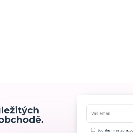
ůležitých
 obchodě.
Souhlasím se
zpraco