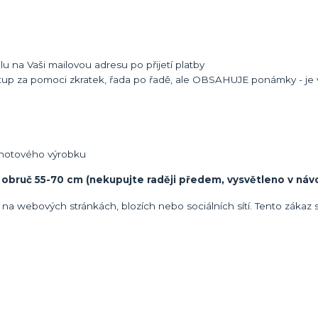
u na Vaši mailovou adresu po přijetí platby
up za pomoci zkratek, řada po řadě, ale OBSAHUJE ponámky - je 
i hotového výrobku
bruč 55-70 cm (nekupujte raději předem, vysvětleno v náv
na webových stránkách, blozích nebo sociálních sítí. Tento zákaz 