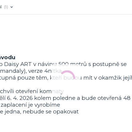
í
1
ávodu
to Daisy ART v návinu 500 metrů s postupně se
mandaly), verze 4nitka
pná pouze těm, kteří budou mít v okamžik jej
chvíli otevření komnaty
lí 6. 4. 2026 kolem poledne a bude otevřená 48
zaplacení je vyrobíme
 jedna, nebude se opakovat