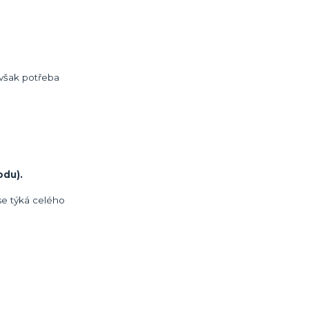
však potřeba
odu).
se týká celého