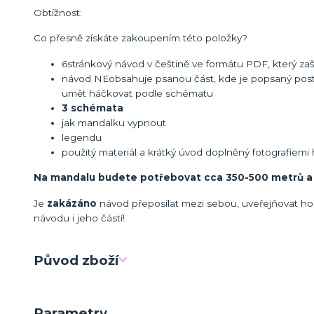
Obtížnost:
Co přesně získáte zakoupením této položky?
6stránkový návod v češtině ve formátu PDF, který zašl
návod NEobsahuje psanou část, kde je popsaný post
umět háčkovat podle schématu
3 schémata
jak mandalku vypnout
legendu
použitý materiál a krátký úvod doplněný fotografiem
Na mandalu budete potřebovat cca 350-500 metrů a o
Je
zakázáno
návod přeposílat mezi sebou, uveřejňovat ho 
návodu i jeho částí!
Původ zboží
Parametry