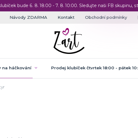
klubíček bude 6. 8. 18:00 - 7. 8. 10:00. Sledujte naši FB skupinu, st
Návody ZDARMA
Kontakt
Obchodní podmínky
 na háčkování
Prodej klubíček čtvrtek 18:00 - pátek 10
yr