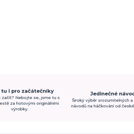
tu i pro začátečníky
Jedinečné návo
k začít? Nebojte se, jsme tu s
Široký výběr srozumitelných a 
estě za hotovými originálními
návodů na háčkování od české 
výrobky.