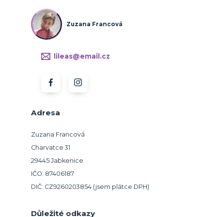
Zuzana Francová
lileas@email.cz
Adresa
Zuzana Francová
Charvatce 31
29445 Jabkenice
IČO: 87406187
DIČ: CZ9260203854 (jsem plátce DPH)
Důležité odkazy