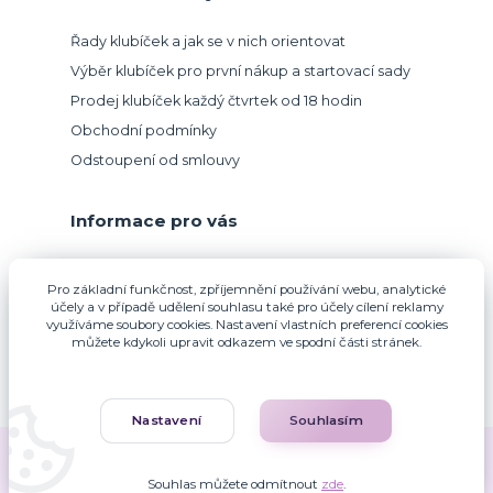
Řady klubíček a jak se v nich orientovat
Výběr klubíček pro první nákup a startovací sady
Prodej klubíček každý čtvrtek od 18 hodin
Obchodní podmínky
Odstoupení od smlouvy
Informace pro vás
Přijímáme platbu kartou.
Pro základní funkčnost, zpříjemnění používání webu, analytické
účely a v případě udělení souhlasu také pro účely cílení reklamy
využíváme soubory cookies. Nastavení vlastních preferencí cookies
můžete kdykoli upravit odkazem ve spodní části stránek.
Nastavení
Souhlasím
Zuzana Francová © 2010-2026
Souhlas můžete odmítnout
zde
.