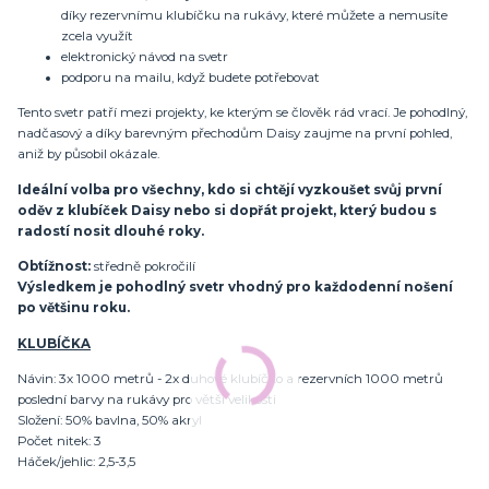
díky rezervnímu klubíčku na rukávy, které můžete a nemusíte
zcela využít
elektronický návod na svetr
podporu na mailu, když budete potřebovat
Tento svetr patří mezi projekty, ke kterým se člověk rád vrací. Je pohodlný,
nadčasový a díky barevným přechodům Daisy zaujme na první pohled,
aniž by působil okázale.
Ideální volba pro všechny, kdo si chtějí vyzkoušet svůj první
oděv z klubíček Daisy nebo si dopřát projekt, který budou s
radostí nosit dlouhé roky.
Obtížnost:
středně pokročilí
Výsledkem je pohodlný svetr vhodný pro každodenní nošení
po většinu roku.
KLUBÍČKA
Návin: 3x 1000 metrů - 2x duhové klubíčko a rezervních 1000 metrů
poslední barvy na rukávy pro větší velikosti
Složení: 50% bavlna, 50% akryl
Počet nitek: 3
Háček/jehlic: 2,5-3,5