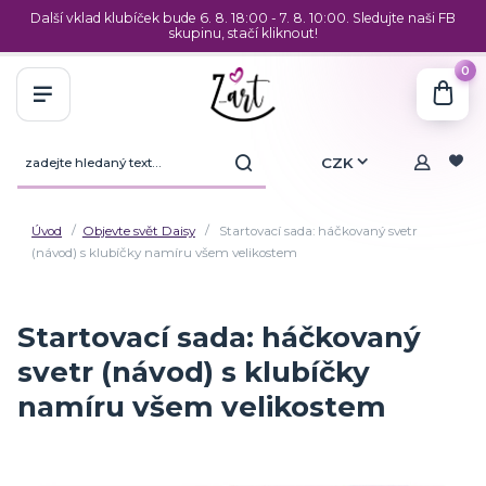
Další vklad klubíček bude 6. 8. 18:00 - 7. 8. 10:00. Sledujte naši FB
skupinu, stačí kliknout!
0
CZK
Úvod
Objevte svět Daisy
Startovací sada: háčkovaný svetr
(návod) s klubíčky namíru všem velikostem
Startovací sada: háčkovaný
svetr (návod) s klubíčky
namíru všem velikostem