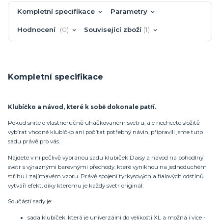
Kompletní specifikace
Parametry
Hodnocení
0
Související zboží
1
Kompletní specifikace
Klubíčko a návod, které k sobě dokonale patří.
Pokud sníte o vlastnoručně uháčkovaném svetru, ale nechcete složitě
vybírat vhodné klubíčko ani počítat potřebný návin, připravili jsme tuto
sadu právě pro vás.
Najdete v ní pečlivě vybranou sadu klubíček Daisy a návod na pohodlný
svetr s výraznými barevnými přechody, které vyniknou na jednoduchém
střihu i zajímavém vzoru. Právě spojení tyrkysových a fialových odstínů
vytváří efekt, díky kterému je každý svetr originál.
Součástí sady je:
sada klubíček, která je univerzální do velikosti XL a možná i více -