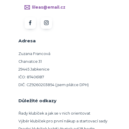
lileas@email.cz
Adresa
Zuzana Francová
Charvatce 31
29445 Jabkenice
IČO: 87406187
DIČ: CZ9260203854 (jsem plátce DPH)
Důležité odkazy
Řady klubíček a jak se v nich orientovat
Výběr klubíček pro první nákup a startovací sady
Prodej klubíček každý čtvrtek od 18 hodin