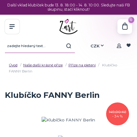
Další vklad klubíček bude 13. 8. 18:00 - 14. 8. 10:00. Sledujte naši FB
skupinu, stačí kliknout!
0
CZK
Úvod
Naše další krásné příze
Příze na pletení
Klubíčko
FANNY Berlin
Klubíčko FANNY Berlin
149,00 Kč
- 34 %