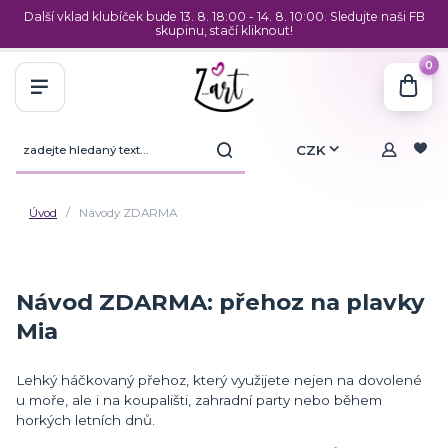
Další vklad klubíček bude 13. 8. 18:00 - 14. 8. 10:00. Sledujte naši FB
skupinu, stačí kliknout!
0
CZK
Úvod
Návody ZDARMA
Návod ZDARMA: přehoz na plavky
Mia
Lehký háčkovaný přehoz, který využijete nejen na dovolené
u moře, ale i na koupališti, zahradní party nebo během
horkých letních dnů.