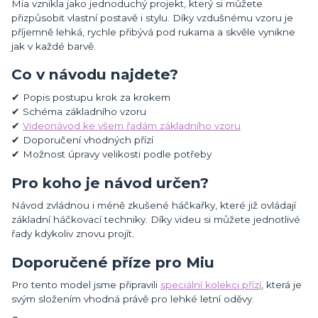
Mia vznikla jako jednoduchý projekt, který si můžete
přizpůsobit vlastní postavě i stylu. Díky vzdušnému vzoru je
příjemně lehká, rychle přibývá pod rukama a skvěle vynikne
jak v každé barvě.
Co v návodu najdete?
✔ Popis postupu krok za krokem
✔ Schéma základního vzoru
✔
Videonávod ke všem řadám základního vzoru
✔ Doporučení vhodných přízí
✔ Možnost úpravy velikosti podle potřeby
Pro koho je návod určen?
Návod zvládnou i méně zkušené háčkařky, které již ovládají
základní háčkovací techniky. Díky videu si můžete jednotlivé
řady kdykoliv znovu projít.
Doporučené příze pro Miu
Pro tento model jsme připravili
speciální kolekci přízí
, která je
svým složením vhodná právě pro lehké letní oděvy.