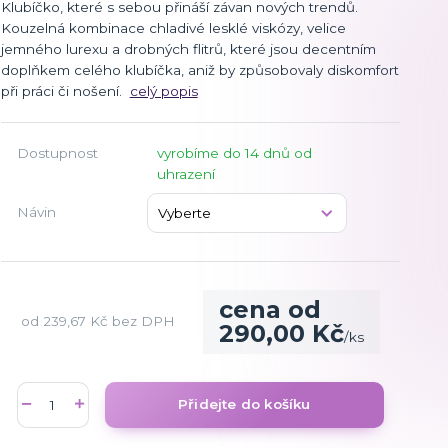
Klubíčko, které s sebou přináší závan nových trendů.
Kouzelná kombinace chladivé lesklé viskózy, velice
jemného lurexu a drobných flitrů, které jsou decentním
doplňkem celého klubíčka, aniž by způsobovaly diskomfort
při práci či nošení.
celý popis
Dostupnost
vyrobíme do 14 dnů od
uhrazení
Návin
cena od
od
239,67 Kč
bez DPH
290,00 Kč
/
ks
Přidejte do košíku