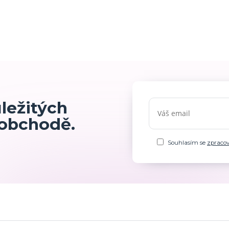
ůležitých
 obchodě.
Souhlasím se
zpraco