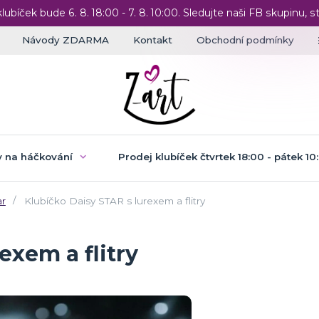
klubíček bude 6. 8. 18:00 - 7. 8. 10:00. Sledujte naši FB skupinu, st
Návody ZDARMA
Kontakt
Obchodní podmínky
 na háčkování
Prodej klubíček čtvrtek 18:00 - pátek 10
ar
Klubíčko Daisy STAR s lurexem a flitry
exem a flitry