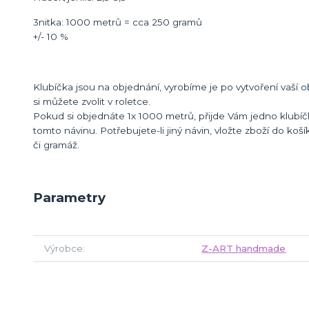
3nitka: 1000 metrů = cca 250 gramů
+/- 10 %
Klubíčka jsou na objednání, vyrobíme je po vytvoření vaší o
si můžete zvolit v roletce.
Pokud si objednáte 1x 1000 metrů, přijde Vám jedno klubíč
tomto návinu. Potřebujete-li jiný návin, vložte zboží do koší
či gramáž.
Parametry
Výrobce
Z-ART handmade