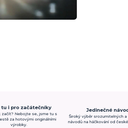
tu i pro začátečníky
Jedinečné návo
k začít? Nebojte se, jsme tu s
Široký výběr srozumitelných a 
estě za hotovými originálními
návodů na háčkování od české 
výrobky.