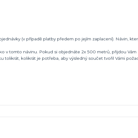
bjednávky (v případě platby předem po jejím zaplacení). Návin, kte
ko v tomto návinu. Pokud si objednáte 2x 500 metrů, přijdou Vám 
ku tolikrát, kolikrát je potřeba, aby výsledný součet tvořil Vámi pož