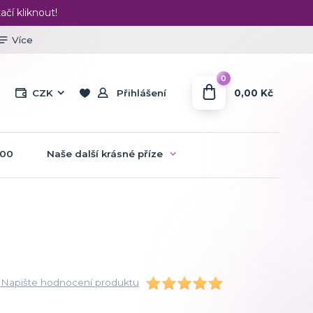
ačí kliknout!
Více
0
0,00 Kč
CZK
Přihlášení
:00
Naše další krásné příze
Napište hodnocení produktu