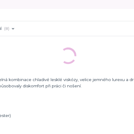
í
8
lná kombinace chladivé lesklé viskózy, velice jemného lurexu a dro
ůsobovaly diskomfort při práci či nošení.
ester)