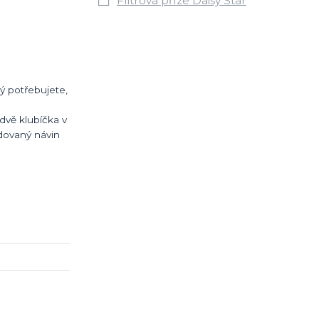
Flitrová příze Daisy Star
rý potřebujete,
dvě klubíčka v
adovaný návin