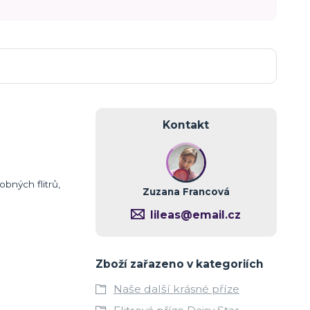
Kontakt
bných flitrů,
Zuzana Francová
lileas@email.cz
Zboží zařazeno v kategoriích
Naše další krásné příze