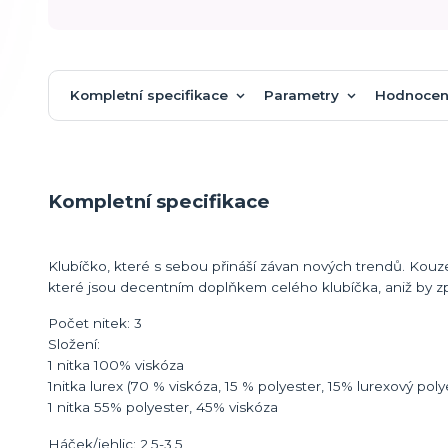
Kompletní specifikace
Parametry
Hodnocen
Kompletní specifikace
Klubíčko, které s sebou přináší závan nových trendů. Kouze
které jsou decentním doplňkem celého klubíčka, aniž by zp
Počet nitek: 3
Složení:
1 nitka 100% viskóza
1nitka lurex (70 % viskóza, 15 % polyester, 15% lurexový poly
1 nitka 55% polyester, 45% viskóza
Háček/jehlic: 2,5-3,5