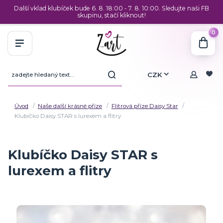
Další vklad klubíček bude 6. 8. 18:00 - 7. 8. 10:00. Sledujte naši FB
skupinu, stačí kliknout!
0
CZK
Úvod
Naše další krásné příze
Flitrová příze Daisy Star
Klubíčko Daisy STAR s lurexem a flitry
Klubíčko Daisy STAR s
lurexem a flitry