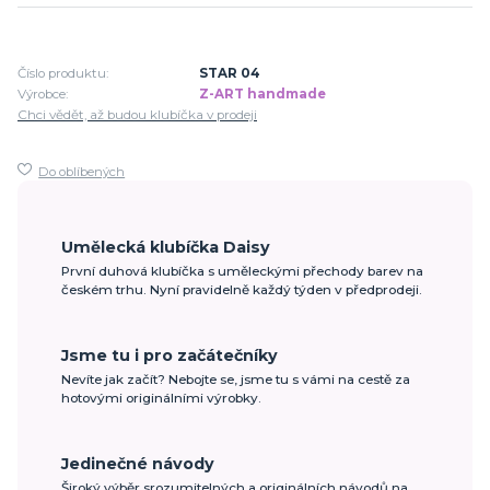
Číslo produktu:
STAR 04
Výrobce:
Z-ART handmade
Chci vědět, až budou klubíčka v prodeji
Do oblíbených
Umělecká klubíčka Daisy
První duhová klubíčka s uměleckými přechody barev na
českém trhu. Nyní pravidelně každý týden v předprodeji.
Jsme tu i pro začátečníky
Nevíte jak začít? Nebojte se, jsme tu s vámi na cestě za
hotovými originálními výrobky.
Jedinečné návody
Široký výběr srozumitelných a originálních návodů na