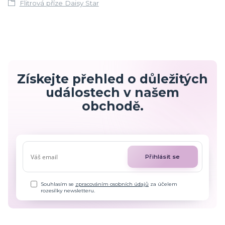
Flitrová příze Daisy Star
Získejte přehled o důležitých
událostech v našem
obchodě.
Přihlásit se
Souhlasím se
zpracováním osobních údajů
za účelem
rozesílky newsletteru.