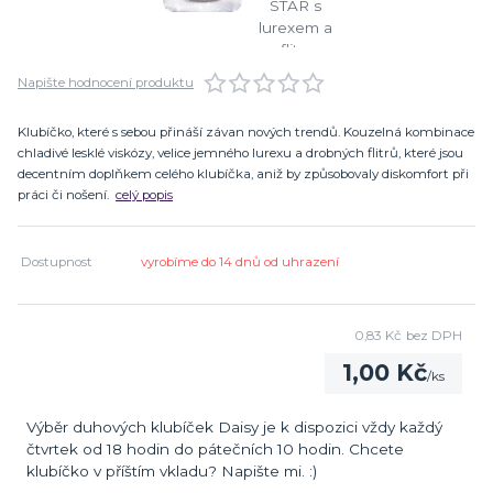
Napište hodnocení produktu
Klubíčko, které s sebou přináší závan nových trendů. Kouzelná kombinace
chladivé lesklé viskózy, velice jemného lurexu a drobných flitrů, které jsou
decentním doplňkem celého klubíčka, aniž by způsobovaly diskomfort při
práci či nošení.
celý popis
Dostupnost
vyrobíme do 14 dnů od uhrazení
0,83 Kč
bez DPH
1,00 Kč
/
ks
Výběr duhových klubíček Daisy je k dispozici vždy každý
čtvrtek od 18 hodin do pátečních 10 hodin. Chcete
klubíčko v příštím vkladu? Napište mi. :)