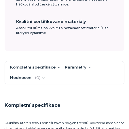
háčkování od české výtvarnice.
Kvalitní certifikované materiály
Absolutní důraz na kvalitu a nezávadnost materiálů, ze
kterých vyrábíme.
Kompletní specifikace
Parametry
Hodnocení
0
Kompletní specifikace
Klubíčko, které s sebou přináší závan nových trendů. Kouzelná kombinace
chladivé lesklé viskózy, velice jemného lurexu a drobných flitrů, které jsou