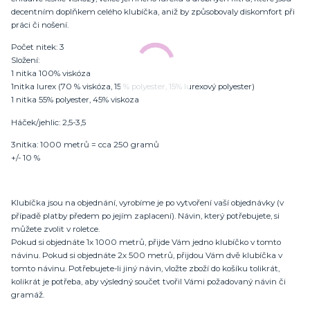
decentním doplňkem celého klubíčka, aniž by způsobovaly diskomfort při
práci či nošení.
Počet nitek: 3
Složení:
1 nitka 100% viskóza
1nitka lurex (70 % viskóza, 15 % polyester, 15% lurexový polyester)
1 nitka 55% polyester, 45% viskóza
Háček/jehlic: 2,5-3,5
3nitka: 1000 metrů = cca 250 gramů
+/- 10 %
Klubíčka jsou na objednání, vyrobíme je po vytvoření vaší objednávky (v
případě platby předem po jejím zaplacení). Návin, který potřebujete, si
můžete zvolit v roletce.
Pokud si objednáte 1x 1000 metrů, přijde Vám jedno klubíčko v tomto
návinu. Pokud si objednáte 2x 500 metrů, přijdou Vám dvě klubíčka v
tomto návinu. Potřebujete-li jiný návin, vložte zboží do košíku tolikrát,
kolikrát je potřeba, aby výsledný součet tvořil Vámi požadovaný návin či
gramáž.